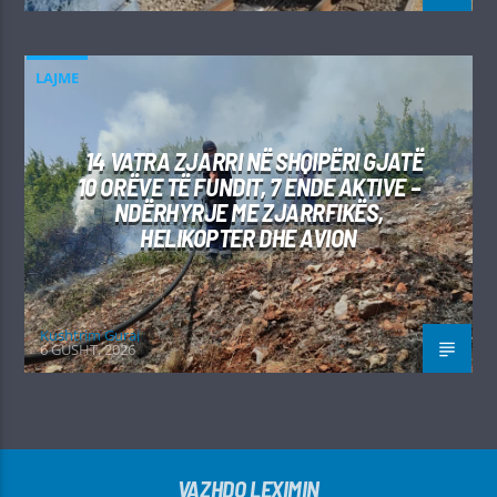
LAJME
14 VATRA ZJARRI NË SHQIPËRI GJATË
10 ORËVE TË FUNDIT, 7 ENDE AKTIVE –
NDËRHYRJE ME ZJARRFIKËS,
HELIKOPTER DHE AVION
Kushtrim Guraj
6 GUSHT, 2026
VAZHDO LEXIMIN