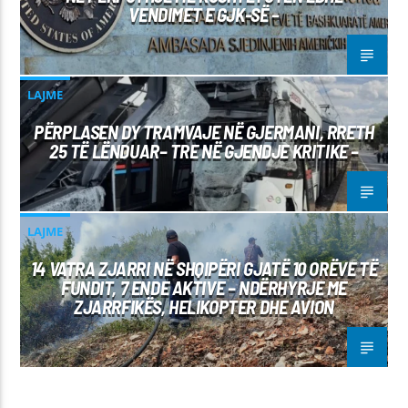
VENDIMET E GJK-SË –
LAJME
PËRPLASEN DY TRAMVAJE NË GJERMANI, RRETH
25 TË LËNDUAR– TRE NË GJENDJE KRITIKE –
LAJME
14 VATRA ZJARRI NË SHQIPËRI GJATË 10 ORËVE TË
FUNDIT, 7 ENDE AKTIVE – NDËRHYRJE ME
ZJARRFIKËS, HELIKOPTER DHE AVION