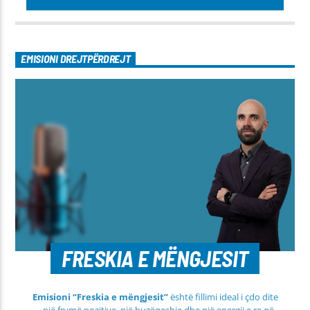
EMISIONI DREJTPËRDREJT
FRESKIA E MËNGJESIT
Emisioni “Freskia e mëngjesit”
është fillimi ideal i çdo dite
– një frymë pozitive, një buzëqeshje dhe një energji e re që