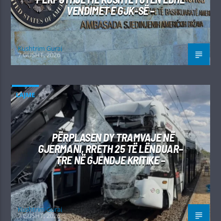
VENDIMET E GJK-SË –
Kushtrim Guraj
7 GUSHT, 2026
LAJME
PËRPLASEN DY TRAMVAJE NË
GJERMANI, RRETH 25 TË LËNDUAR–
TRE NË GJENDJE KRITIKE –
Kushtrim Guraj
7 GUSHT, 2026