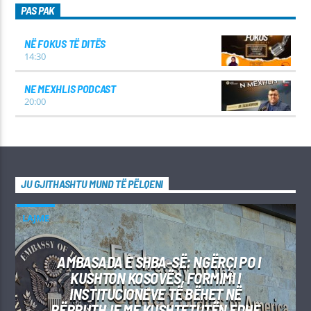
PAS PAK
NË FOKUS TË DITËS
14:30
NE MEXHLIS PODCAST
20:00
JU GJITHASHTU MUND TË PËLQENI
LAJME
AMBASADA E SHBA-SË: NGËRÇI PO I
KUSHTON KOSOVËS, FORMIMI I
INSTITUCIONEVE TË BËHET NË
PËRPUTHJE ME KUSHTETUTËN EDHE