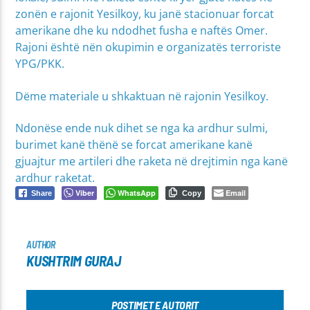
zonën e rajonit Yesilkoy, ku janë stacionuar forcat
amerikane dhe ku ndodhet fusha e naftës Omer.
Rajoni është nën okupimin e organizatës terroriste
YPG/PKK.
Dëme materiale u shkaktuan në rajonin Yesilkoy.
Ndonëse ende nuk dihet se nga ka ardhur sulmi,
burimet kanë thënë se forcat amerikane kanë
gjuajtur me artileri dhe raketa në drejtimin nga kanë
ardhur raketat.
Viber
WhatsApp
Email
Share
Copy
AUTHOR
KUSHTRIM GURAJ
POSTIMET E AUTORIT