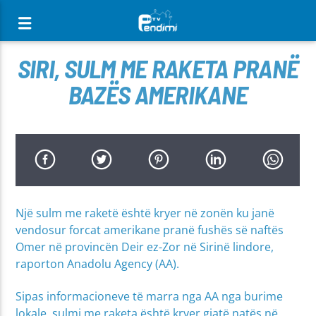
[There are no radio stations in the database]
SIRI, SULM ME RAKETA PRANË
BAZËS AMERIKANE
Një sulm me raketë është kryer në zonën ku janë
vendosur forcat amerikane pranë fushës së naftës
Omer në provincën Deir ez-Zor në Sirinë lindore,
raporton Anadolu Agency (AA).
Sipas informacioneve të marra nga AA nga burime
lokale, sulmi me raketa është kryer gjatë natës në