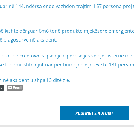
uar në 144, ndërsa ende vazhdon trajtimi i 57 persona prej t
së kishte dërguar 6m6 tonë produkte mjekësore emergjent
ë plagosurve në aksident.
tor në Freetown si pasojë e përplasjes së një cisterne me
së fundmi ishte njoftuar për humbjen e jetëve të 131 person
në aksident u shpall 3 ditë zie.
Email
py
POSTIMET E AUTORIT