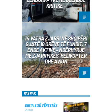
KRITIKE –
14 VATRA ZJARRI NË SHQIPËRI
GJATË 10 ORËVE TË FUNDIT, 7
ENDE AKTIVE – NDËRHYRJE
ME ZJARRFIKËS, HELIKOPTER
DHE AVION
PAS PAK
DRITA E SË VËRTETËS
20:00