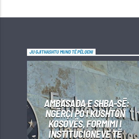
JU GJITHASHTU MUND TË PËLQENI
AMBASADA E SHBA-SË:
NGËRÇI PO I KUSHTON
KOSOVËS, FORMIMI I
INSTITUCIONEVE TË