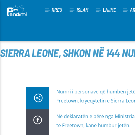
KREU
ISLAM
LAJME
AR
[There are no radio stations in the database]
SIERRA LEONE, SHKON NË 144 NU
Numri i personave që humbën jetën
Freetown, kryeqytetin e Sierra Leo
Në deklaratën e bërë nga Ministria
të Freetown, kanë humbur jetën.