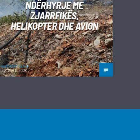
NDËRHYRJE ME
ZJARRFIKËS,
HELIKOPTER DHE AVION
Kushtrim Guraj
6 GUSHT, 2026