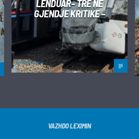
LËNDUAR– TRE NË
GJENDJE KRITIKE –
Kushtrim Guraj
7 GUSHT, 2026
VAZHDO LEXIMIN