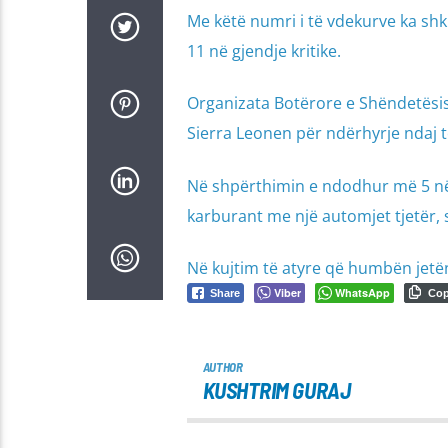
Me këtë numri i të vdekurve ka shk
11 në gjendje kritike.
Organizata Botërore e Shëndetësi
Sierra Leonen për ndërhyrje ndaj t
Në shpërthimin e ndodhur më 5 nën
karburant me një automjet tjetër, 
Në kujtim të atyre që humbën jetën 
Viber
WhatsApp
Share
Co
AUTHOR
KUSHTRIM GURAJ