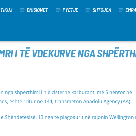
TIKUJ
EMISIONET
PYETJE
SHTOJCA
EMR
MRI I TË VDEKURVE NGA SHPËRTH
 nga shpërthimi i një cisterne karburanti më 5 nëntor në
nes, është rritur në 144, transmeton Anadolu Agency (AA).
 e Shëndetësisë, 13 nga të plagosurit në rajonin Wellington 