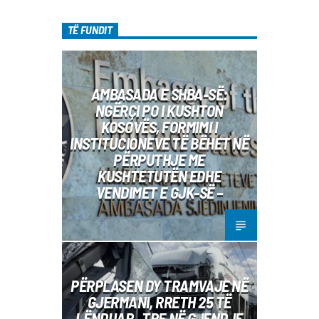
diel, ora 10:00-12:00 Moderatore:
Luljeta Beqiri Kontakti: Viber: +383 45
TË FUNDIT
471 848 SMS: Dërgo Mesazh
AMBASADA E SHBA-SË:
NGËRÇI PO I KUSHTON
KOSOVËS, FORMIMI I
INSTITUCIONEVE TË BËHET NË
PËRPUTHJE ME
KUSHTETUTËN EDHE
VENDIMET E GJK-SË –
PËRPLASEN DY TRAMVAJE NË
GJERMANI, RRETH 25 TË
LËNDUAR– TRE NË GJENDJE