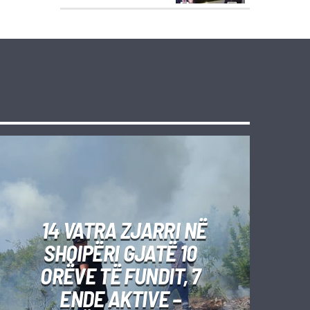
14 VATRA ZJARRI NË
SHQIPËRI GJATË 10
ORËVE TË FUNDIT, 7
ENDE AKTIVE –