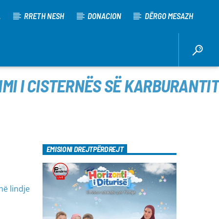
A
RRETH NESH
DONACION
DËRGO MESAZH
IMI I CISTERNËS SË KARBURANTIT
EMISIONI DREJTPËRDREJT
në lindje