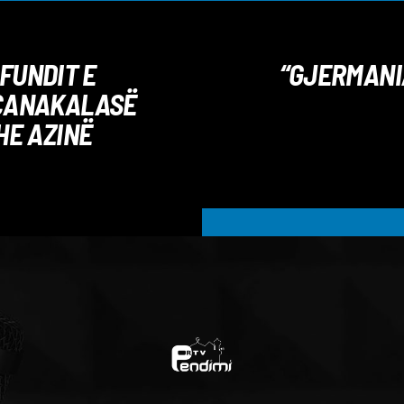
FUNDIT E
“GJERMANIA
 ÇANAKALASË
HE AZINË