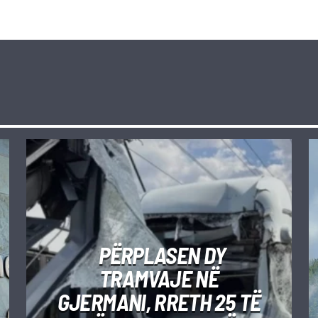
PËRPLASEN DY
TRAMVAJE NË
GJERMANI, RRETH 25 TË