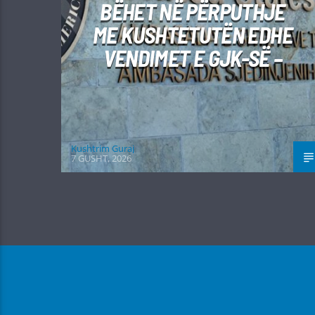
BËHET NË PËRPUTHJE
ME KUSHTETUTËN EDHE
VENDIMET E GJK-SË –
Kushtrim Guraj
7 GUSHT, 2026