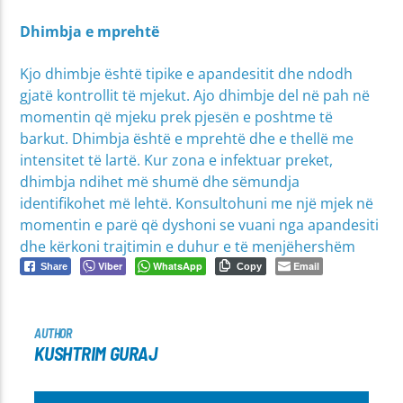
Dhimbja e mprehtë
Kjo dhimbje është tipike e apandesitit dhe ndodh
gjatë kontrollit të mjekut. Ajo dhimbje del në pah në
momentin që mjeku prek pjesën e poshtme të
barkut. Dhimbja është e mprehtë dhe e thellë me
intensitet të lartë. Kur zona e infektuar preket,
dhimbja ndihet më shumë dhe sëmundja
identifikohet më lehtë. Konsultohuni me një mjek në
momentin e parë që dyshoni se vuani nga apandesiti
dhe kërkoni trajtimin e duhur e të menjëhershëm
Viber
WhatsApp
Email
Share
Copy
AUTHOR
KUSHTRIM GURAJ