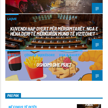
LAJME
KUVENDI HAP DYERT PËR MËRGIMTARËT, NGA E
HËNA DERI TË MËRKURËN MUND TË VIZITOHET –
ARTIKUJ
ÇËSHTJE MJEKËSORE
DIJA & DAVETI
USHQIMI DHE PIJET
PAS PAK
NË FOKUS TË DITËS