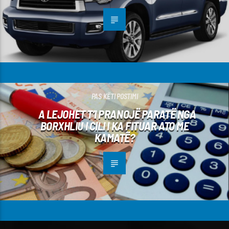
PAS KËTI POSTIMI
A LEJOHET T’I PRANOJË PARATË NGA
BORXHLIU I CILI I KA FITUAR ATO ME
KAMATË?