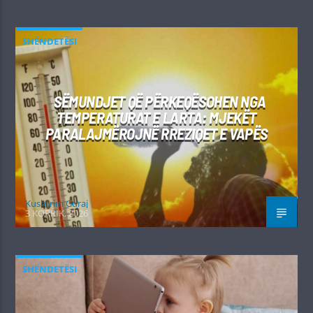
SHËNDETËSI
SËMUNDJET QË PËRKEQËSOHEN NGA
TEMPERATURAT E LARTA: MJEKËT
PARALAJMËROJNË RREZIQET E VAPËS
Kushtrim Guraj
3 KORRIK, 2026
SHËNDETËSI