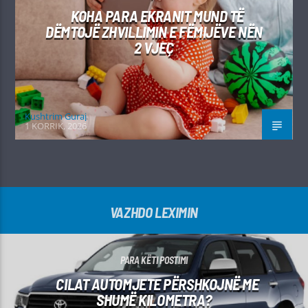
KOHA PARA EKRANIT MUND TË
DËMTOJË ZHVILLIMIN E FËMIJËVE NËN
2 VJEÇ
Kushtrim Guraj
1 KORRIK, 2026
VAZHDO LEXIMIN
PARA KËTI POSTIMI
CILAT AUTOMJETE PËRSHKOJNË ME
SHUMË KILOMETRA?