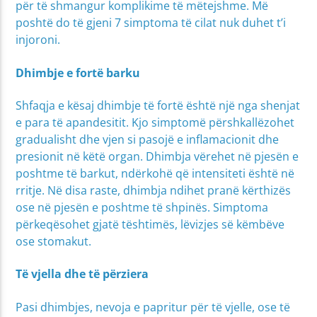
për të shmangur komplikime të mëtejshme. Më
poshtë do të gjeni 7 simptoma të cilat nuk duhet t’i
injoroni.
Dhimbje e fortë barku
Shfaqja e kësaj dhimbje të fortë është një nga shenjat
e para të apandesitit. Kjo simptomë përshkallëzohet
gradualisht dhe vjen si pasojë e inflamacionit dhe
presionit në këtë organ. Dhimbja vërehet në pjesën e
poshtme të barkut, ndërkohë që intensiteti është në
rritje. Në disa raste, dhimbja ndihet pranë kërthizës
ose në pjesën e poshtme të shpinës. Simptoma
përkeqësohet gjatë tështimës, lëvizjes së këmbëve
ose stomakut.
Të vjella dhe të përziera
Pasi dhimbjes, nevoja e papritur për të vjelle, ose të