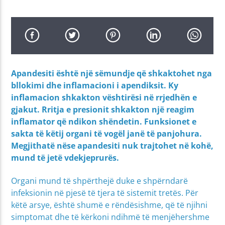
Apandesiti është një sëmundje që shkaktohet nga
bllokimi dhe inflamacioni i apendiksit. Ky
inflamacion shkakton vështirësi në rrjedhën e
gjakut. Rritja e presionit shkakton një reagim
inflamator që ndikon shëndetin. Funksionet e
sakta të këtij organi të vogël janë të panjohura.
Megjithatë nëse apandesiti nuk trajtohet në kohë,
mund të jetë vdekjeprurës.
Organi mund të shpërthejë duke e shpërndarë
infeksionin në pjesë të tjera të sistemit tretës. Për
këtë arsye, është shumë e rëndësishme, që të njihni
simptomat dhe të kërkoni ndihmë të menjëhershme