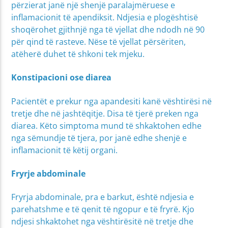
përzierat janë një shenjë paralajmëruese e
inflamacionit të apendiksit. Ndjesia e plogështisë
shoqërohet gjithnjë nga të vjellat dhe ndodh në 90
për qind të rasteve. Nëse të vjellat përsëriten,
atëherë duhet të shkoni tek mjeku.
Konstipacioni ose diarea
Pacientët e prekur nga apandesiti kanë vështirësi në
tretje dhe në jashtëqitje. Disa të tjerë preken nga
diarea. Këto simptoma mund të shkaktohen edhe
nga sëmundje të tjera, por janë edhe shenjë e
inflamacionit të këtij organi.
Fryrje abdominale
Fryrja abdominale, pra e barkut, është ndjesia e
parehatshme e të qenit të ngopur e të fryrë. Kjo
ndjesi shkaktohet nga vështirësitë në tretje dhe