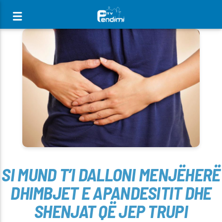
[There are no radio stations in the database]
SI MUND T’I DALLONI MENJËHERË
DHIMBJET E APANDESITIT DHE
SHENJAT QË JEP TRUPI