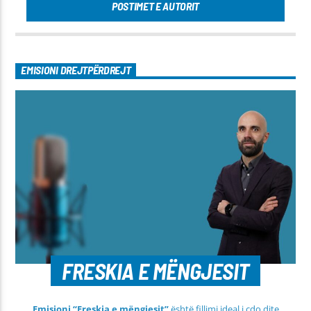
POSTIMET E AUTORIT
EMISIONI DREJTPËRDREJT
FRESKIA E MËNGJESIT
Emisioni “Freskia e mëngjesit”
është fillimi ideal i çdo dite