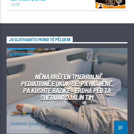
14:30
JU GJITHASHTU MUND TË PËLQENI
SHËNDETËSI
NËNA RRËFEN TMERRIN NË
PEDIATRINË E QKUK-SË: PA HIGJIENË,
PA KUSHTE BAZIKE – ERDHA PËR TA
SHËRUAR DJALIN TIM
Kushtrim Guraj
13 KORRIK, 2026