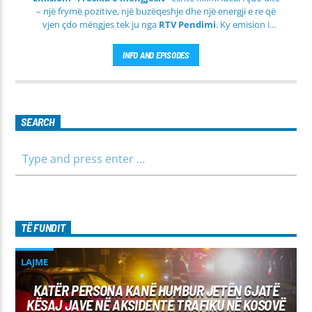
– një frymë pozitive, një buzëqeshje dhe një energji e re që
vjen çdo mëngjes tek ju nga
RTV Pendimi
. Ky emision i
përditshëm synon ta bëjë mëngjesin tuaj më të lehtë, më
informues dhe më të ngrohtë, duke ju shoqëruar në orët e
INFO AND EPISODES
para të ditës me përmbajtje të larmishme dhe të dobishme
për të gjithë familjen.
SEARCH
TË FUNDIT
LAJME
KATËR PERSONA KANË HUMBUR JETËN GJATË
KËSAJ JAVE NË AKSIDENTE TRAFIKU NË KOSOVË