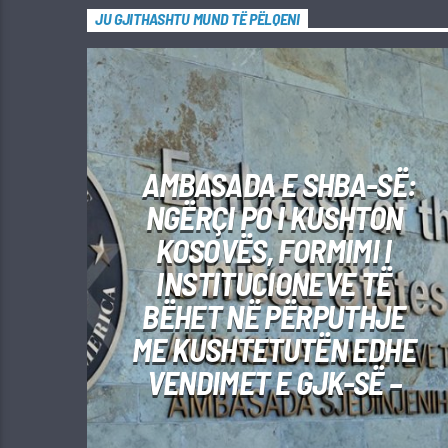
JU GJITHASHTU MUND TË PËLQENI
AMBASADA E SHBA-SË:
NGËRÇI PO I KUSHTON
KOSOVËS, FORMIMI I
INSTITUCIONEVE TË
BËHET NË PËRPUTHJE
ME KUSHTETUTËN EDHE
VENDIMET E GJK-SË –