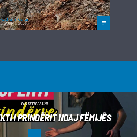
Kushtrim Guraj
6 GUSHT, 2026
PAS KËTI POSTIMI
TI I PRINDËRIT NDAJ FËMIJËS