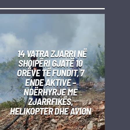
14 VATRA ZJARRI NË
SHQIPËRI GJATË 10
ORËVE TË FUNDIT, 7
ENDE AKTIVE –
NDËRHYRJE ME
ZJARRFIKËS,
HELIKOPTER DHE AVION