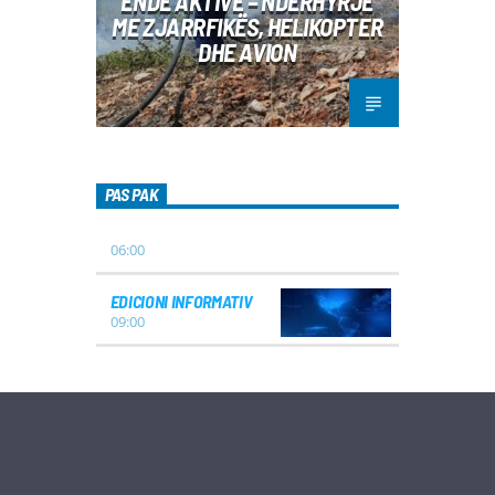
ENDE AKTIVE – NDËRHYRJE
ME ZJARRFIKËS, HELIKOPTER
DHE AVION
PAS PAK
06:00
EDICIONI INFORMATIV
09:00