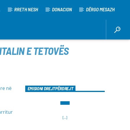
A
RRETH NESH
DONACION
DËRGO MESAZH
ITALIN E TETOVËS
are në
EMISIONI DREJTPËRDREJT
rritur
[...]