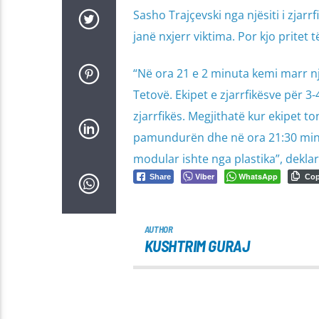
Sasho Trajçevski nga njësiti i zjarr
janë nxjerr viktima. Por kjo pritet 
“Në ora 21 e 2 minuta kemi marr nj
Tetovë. Ekipet e zjarrfikësve për 
zjarrfikës. Megjithatë kur ekipet t
pamundurën dhe në ora 21:30 minut
modular ishte nga plastika”, deklaro
Viber
WhatsApp
Share
Co
AUTHOR
KUSHTRIM GURAJ