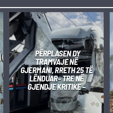
PËRPLASEN DY
TRAMVAJE NË
GJERMANI, RRETH 25 TË
LËNDUAR– TRE NË
GJENDJE KRITIKE –