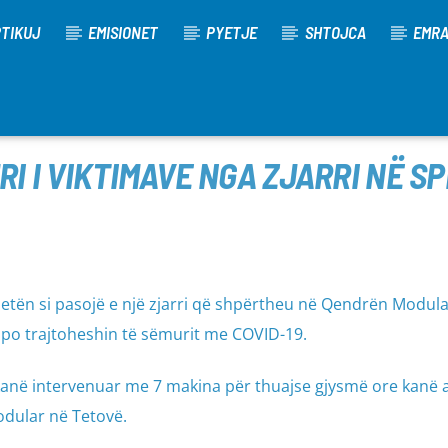
TIKUJ
EMISIONET
PYETJE
SHTOJCA
EMR
RI I VIKTIMAVE NGA ZJARRI NË SP
tën si pasojë e një zjarri që shpërtheu në Qendrën Modul
 po trajtoheshin të sëmurit me COVID-19.
 kanë intervenuar me 7 makina për thuajse gjysmë ore kanë a
odular në Tetovë.