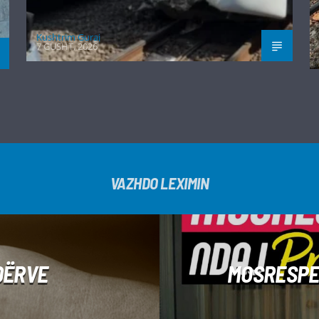
Kushtrim Guraj
7 GUSHT, 2026
VAZHDO LEXIMIN
DËRVE
MOSRESPEK