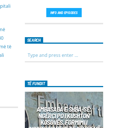
pitali
INFO AND EPISODES
 në
30
SEARCH
ëmë të
li
TË FUNDIT
AMBASADA E SHBA-SË:
NGËRÇI PO I KUSHTON
KOSOVËS, FORMIMI I