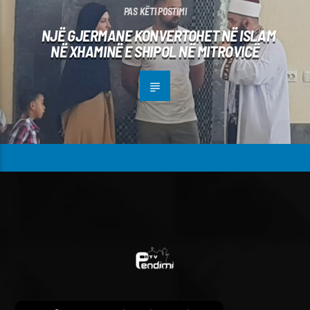
PAS KËTI POSTIMI
NJË GJERMANE KONVERTOHET NË ISLAM
NË XHAMINË E SHIPOL NË MITROVICË