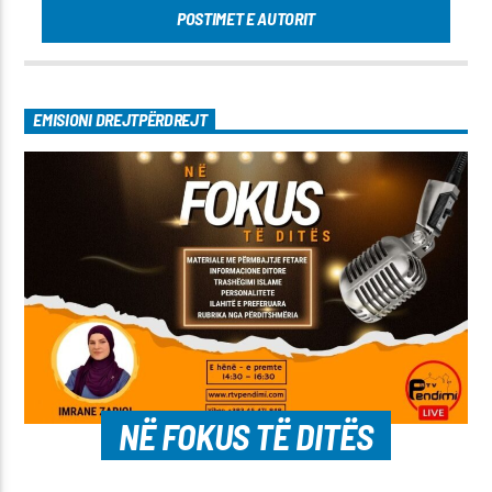
POSTIMET E AUTORIT
EMISIONI DREJTPËRDREJT
NË FOKUS TË DITËS