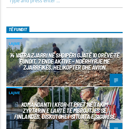
TË FUNDIT
LAJME
14 VATRA ZJARRI NË SHQIPËRI GJATË 10 ORËVE TË
FUNDIT, 7 ENDE AKTIVE – NDËRHYRJE ME
ZJARRFIKËS, HELIKOPTER DHE AVION
LAJME
KOMANDANTI I KFOR-IT PRET NË TAKIM
ZYRTARIN E LARTË TË MBROJTJES SË
FINLANDËS, DISKUTOHET SITUATA E SIGURISË