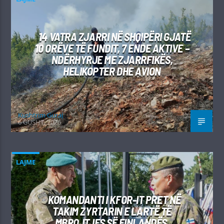
14 VATRA ZJARRI NË SHQIPËRI GJATË
10 ORËVE TË FUNDIT, 7 ENDE AKTIVE –
NDËRHYRJE ME ZJARRFIKËS,
HELIKOPTER DHE AVION
Kushtrim Guraj
6 GUSHT, 2026
LAJME
KOMANDANTI I KFOR-IT PRET NË
TAKIM ZYRTARIN E LARTË TË
MBROJTJES SË FINLANDËS,