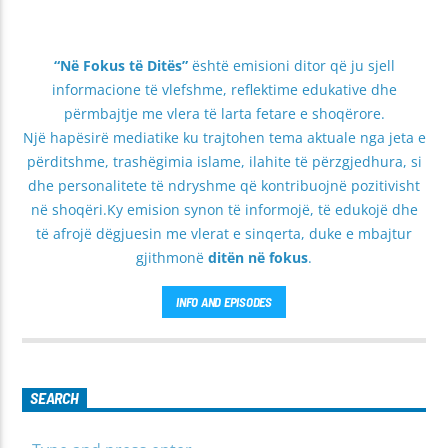
“Në Fokus të Ditës”
është emisioni ditor që ju sjell
informacione të vlefshme, reflektime edukative dhe
përmbajtje me vlera të larta fetare e shoqërore.
Një hapësirë mediatike ku trajtohen tema aktuale nga jeta e
përditshme, trashëgimia islame, ilahite të përzgjedhura, si
dhe personalitete të ndryshme që kontribuojnë pozitivisht
në shoqëri.Ky emision synon të informojë, të edukojë dhe
të afrojë dëgjuesin me vlerat e sinqerta, duke e mbajtur
gjithmonë
ditën në fokus
.
INFO AND EPISODES
SEARCH