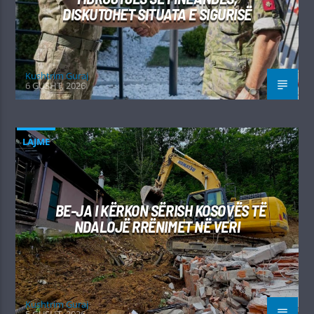
DISKUTOHET SITUATA E SIGURISË
Kushtrim Guraj
6 GUSHT, 2026
LAJME
BE-JA I KËRKON SËRISH KOSOVËS TË
NDALOJË RRËNIMET NË VERI
Kushtrim Guraj
5 GUSHT, 2026