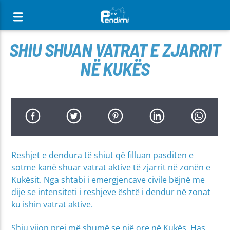
[There are no radio stations in the database]
SHIU SHUAN VATRAT E ZJARRIT
NË KUKËS
Reshjet e dendura të shiut që filluan pasditen e
sotme kanë shuar vatrat aktive të zjarrit në zonën e
Kukësit. Nga shtabi i emergjencave civile bëjnë me
dije se intensiteti i reshjeve është i dendur në zonat
ku ishin vatrat aktive.
Shiu vijon prej më shumë se një ore në Kukës, Has,