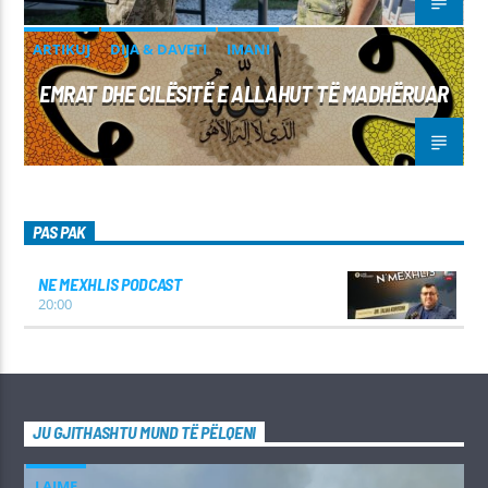
ARTIKUJ
DIJA & DAVETI
IMANI
EMRAT DHE CILËSITË E ALLAHUT TË MADHËRUAR
PAS PAK
NE MEXHLIS PODCAST
20:00
JU GJITHASHTU MUND TË PËLQENI
LAJME