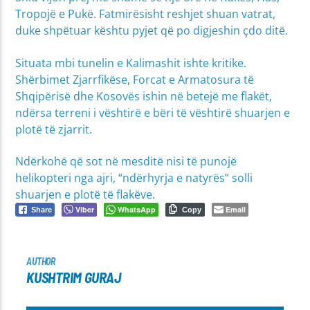
Tropojë e Pukë. Fatmirësisht reshjet shuan vatrat,
duke shpëtuar kështu pyjet që po digjeshin çdo ditë.
Situata mbi tunelin e Kalimashit ishte kritike.
Shërbimet Zjarrfikëse, Forcat e Armatosura të
Shqipërisë dhe Kosovës ishin në betejë me flakët,
ndërsa terreni i vështirë e bëri të vështirë shuarjen e
plotë të zjarrit.
Ndërkohë që sot në mesditë nisi të punojë
helikopteri nga ajri, “ndërhyrja e natyrës” solli
shuarjen e plotë të flakëve.
Viber
WhatsApp
Email
Share
Copy
AUTHOR
KUSHTRIM GURAJ