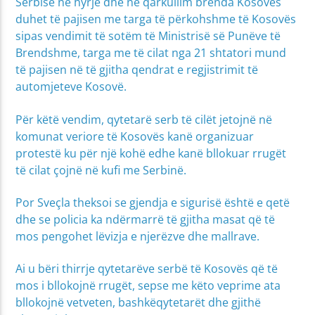
Serbisë në hyrje dhe në qarkullim brenda Kosovës
duhet të pajisen me targa të përkohshme të Kosovës
sipas vendimit të sotëm të Ministrisë së Punëve të
Brendshme, targa me të cilat nga 21 shtatori mund
të pajisen në të gjitha qendrat e regjistrimit të
automjeteve Kosovë.
Për këtë vendim, qytetarë serb të cilët jetojnë në
komunat veriore të Kosovës kanë organizuar
protestë ku për një kohë edhe kanë bllokuar rrugët
të cilat çojnë në kufi me Serbinë.
Por Sveçla theksoi se gjendja e sigurisë është e qetë
dhe se policia ka ndërmarrë të gjitha masat që të
mos pengohet lëvizja e njerëzve dhe mallrave.
Ai u bëri thirrje qytetarëve serbë të Kosovës që të
mos i bllokojnë rrugët, sepse me këto veprime ata
bllokojnë vetveten, bashkëqytetarët dhe gjithë