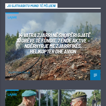
JU GJITHASHTU MUND TË PËLQENI
LAJME
14 VATRA ZJARRI NË SHQIPËRI GJATË
10 ORËVE TË FUNDIT, 7 ENDE AKTIVE –
NDËRHYRJE ME ZJARRFIKËS,
HELIKOPTER DHE AVION
Kushtrim Guraj
6 GUSHT, 2026
LAJME