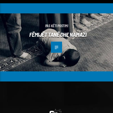
PAS KËTI POSTIMI
FËMIJËT TANË DHE NAMAZI