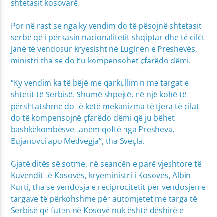
shtetasit kosovarë.
Por në rast se nga ky vendim do të pësojnë shtetasit
serbë që i përkasin nacionalitetit shqiptar dhe të cilët
janë të vendosur kryesisht në Luginën e Preshevës,
ministri tha se do t’u kompensohet çfarëdo dëmi.
“Ky vendim ka të bëjë me qarkullimin me targat e
shtetit të Serbisë. Shumë shpejtë, në një kohë të
përshtatshme do të ketë mekanizma të tjera të cilat
do të kompensojnë çfarëdo dëmi që ju bëhet
bashkëkombësve tanëm qoftë nga Presheva,
Bujanovci apo Medvegja”, tha Sveçla.
Gjatë ditës së sotme, në seancën e parë vjeshtore të
Kuvendit të Kosovës, kryeministri i Kosovës, Albin
Kurti, tha se vendosja e reciprocitetit për vendosjen e
targave të përkohshme për automjetet me targa të
Serbisë që futen në Kosovë nuk është dëshirë e