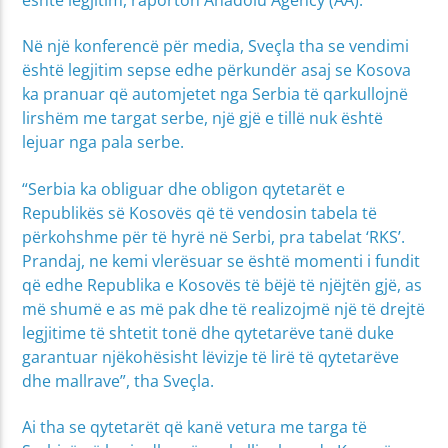
Në një konferencë për media, Sveçla tha se vendimi
është legjitim sepse edhe përkundër asaj se Kosova
ka pranuar që automjetet nga Serbia të qarkullojnë
lirshëm me targat serbe, një gjë e tillë nuk është
lejuar nga pala serbe.
“Serbia ka obliguar dhe obligon qytetarët e
Republikës së Kosovës që të vendosin tabela të
përkohshme për të hyrë në Serbi, pra tabelat ‘RKS’.
Prandaj, ne kemi vlerësuar se është momenti i fundit
që edhe Republika e Kosovës të bëjë të njëjtën gjë, as
më shumë e as më pak dhe të realizojmë një të drejtë
legjitime të shtetit tonë dhe qytetarëve tanë duke
garantuar njëkohësisht lëvizje të lirë të qytetarëve
dhe mallrave”, tha Sveçla.
Ai tha se qytetarët që kanë vetura me targa të