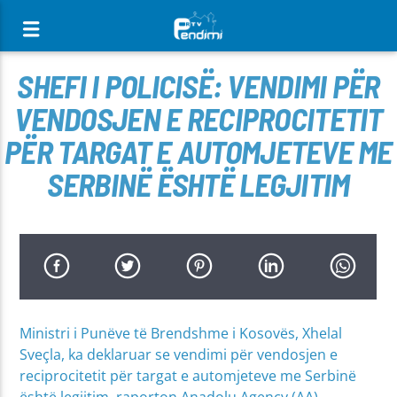
[There are no radio stations in the database]
SHEFI I POLICISË: VENDIMI PËR
VENDOSJEN E RECIPROCITETIT
PËR TARGAT E AUTOMJETEVE ME
SERBINË ËSHTË LEGJITIM
Ministri i Punëve të Brendshme i Kosovës, Xhelal
Sveçla, ka deklaruar se vendimi për vendosjen e
reciprocitetit për targat e automjeteve me Serbinë
është legjitim, raporton Anadolu Agency (AA).