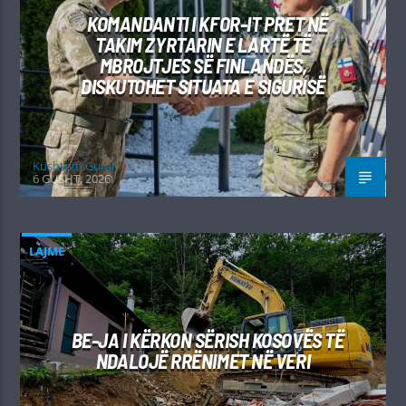
KOMANDANTI I KFOR-IT PRET NË
TAKIM ZYRTARIN E LARTË TË
MBROJTJES SË FINLANDËS,
DISKUTOHET SITUATA E SIGURISË
Kushtrim Guraj
6 GUSHT, 2026
LAJME
BE-JA I KËRKON SËRISH KOSOVËS TË
NDALOJË RRËNIMET NË VERI