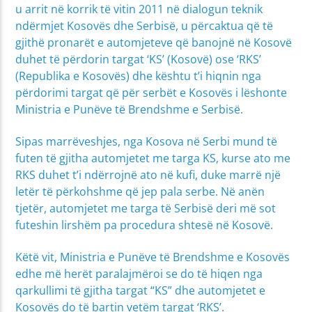
u arrit në korrik të vitin 2011 në dialogun teknik
ndërmjet Kosovës dhe Serbisë, u përcaktua që të
gjithë pronarët e automjeteve që banojnë në Kosovë
duhet të përdorin targat ‘KS’ (Kosovë) ose ‘RKS’
(Republika e Kosovës) dhe kështu t’i hiqnin nga
përdorimi targat që për serbët e Kosovës i lëshonte
Ministria e Punëve të Brendshme e Serbisë.
Sipas marrëveshjes, nga Kosova në Serbi mund të
futen të gjitha automjetet me targa KS, kurse ato me
RKS duhet t’i ndërrojnë ato në kufi, duke marrë një
letër të përkohshme që jep pala serbe. Në anën
tjetër, automjetet me targa të Serbisë deri më sot
futeshin lirshëm pa procedura shtesë në Kosovë.
Këtë vit, Ministria e Punëve të Brendshme e Kosovës
edhe më herët paralajmëroi se do të hiqen nga
qarkullimi të gjitha targat “KS” dhe automjetet e
Kosovës do të bartin vetëm targat ‘RKS’.