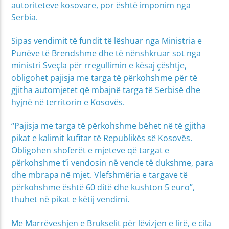
autoriteteve kosovare, por është imponim nga
Serbia.
Sipas vendimit të fundit të lëshuar nga Ministria e
Punëve të Brendshme dhe të nënshkruar sot nga
ministri Sveçla për rregullimin e kësaj çështje,
obligohet pajisja me targa të përkohshme për të
gjitha automjetet që mbajnë targa të Serbisë dhe
hyjnë në territorin e Kosovës.
“Pajisja me targa të përkohshme bëhet në të gjitha
pikat e kalimit kufitar të Republikës së Kosovës.
Obligohen shoferët e mjeteve që targat e
përkohshme t’i vendosin në vende të dukshme, para
dhe mbrapa në mjet. Vlefshmëria e targave të
përkohshme është 60 ditë dhe kushton 5 euro”,
thuhet në pikat e këtij vendimi.
Me Marrëveshjen e Brukselit për lëvizjen e lirë, e cila