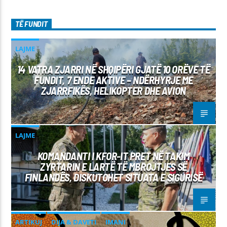
TË FUNDIT
LAJME
14 VATRA ZJARRI NË SHQIPËRI GJATË 10 ORËVE TË
FUNDIT, 7 ENDE AKTIVE – NDËRHYRJE ME
ZJARRFIKËS, HELIKOPTER DHE AVION
LAJME
KOMANDANTI I KFOR-IT PRET NË TAKIM
ZYRTARIN E LARTË TË MBROJTJES SË
FINLANDËS, DISKUTOHET SITUATA E SIGURISË
ARTIKUJ
DIJA & DAVETI
IMANI