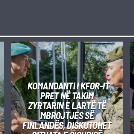
KOMANDANTI I KFOR-IT
PRET NË TAKIM
ZYRTARIN E LARTË TË
MBROJTJES SË
FINLANDËS, DISKUTOHET