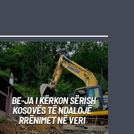
BE-JA I KËRKON SËRISH
KOSOVËS TË NDALOJË
RRËNIMET NË VERI