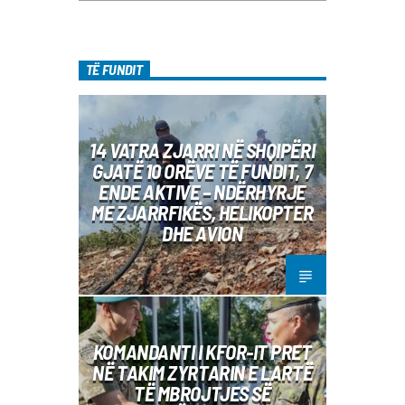
TË FUNDIT
14 VATRA ZJARRI NË SHQIPËRI
GJATË 10 ORËVE TË FUNDIT, 7
ENDE AKTIVE – NDËRHYRJE
ME ZJARRFIKËS, HELIKOPTER
DHE AVION
KOMANDANTI I KFOR-IT PRET
NË TAKIM ZYRTARIN E LARTË
TË MBROJTJES SË