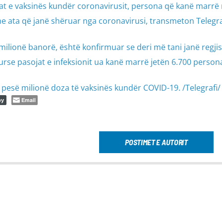
t e vaksinës kundër coronavirusit, persona që kanë marrë 
e ata që janë shëruar nga coronavirusi, transmeton Telegra
milionë banorë, është konfirmuar se deri më tani janë regji
rse pasojat e infeksionit ua kanë marrë jetën 6.700 person
pesë milionë doza të vaksinës kundër COVID-19. /Telegrafi/
Email
py
POSTIMET E AUTORIT