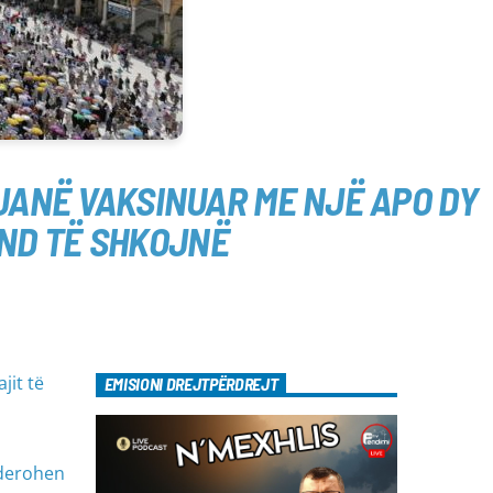
 JANË VAKSINUAR ME NJË APO DY
UND TË SHKOJNË
jit të
EMISIONI DREJTPËRDREJT
iderohen