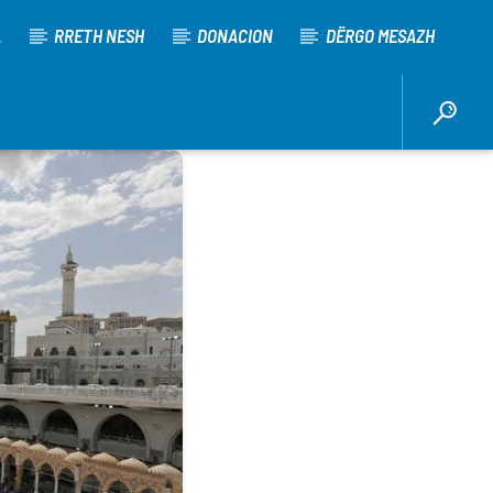
A
RRETH NESH
DONACION
DËRGO MESAZH