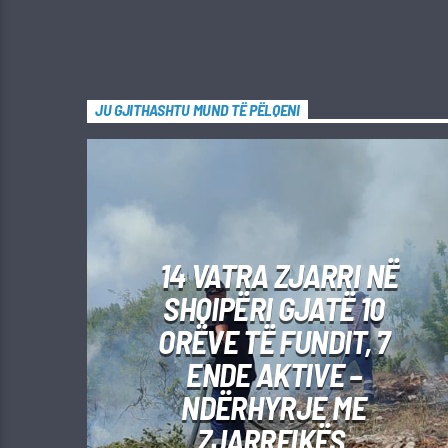
JU GJITHASHTU MUND TË PËLQENI
14 VATRA ZJARRI NË
SHQIPËRI GJATË 10
ORËVE TË FUNDIT, 7
ENDE AKTIVE –
NDËRHYRJE ME
ZJARRFIKËS,