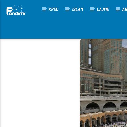
KREU
ISLAM
LAJME
AR
[There are no radio stations in the database]