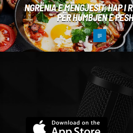
NGRËNIA E MËNGJESIT, HAP I
PËR HUMBJEN E PES