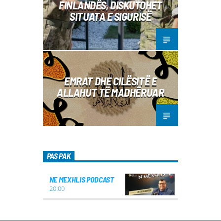
FINLANDËS, DISKUTOHET
SITUATA E SIGURISË
EMRAT DHE CILËSITË E
ALLAHUT TË MADHËRUAR
PAS PAK
NE MEXHLIS PODCAST
20:00