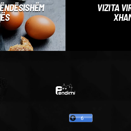
 RËNDËSISHËM
VIZITA V
HËS
XHA