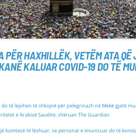
 PËR HAXHILLËK, VETËM ATA QË
 KANË KALUAR COVID-19 DO TË M
do të lejohen të shkojnë për pelegrinazh në Mekë gjatë mua
ritetet e Arabisë Saudite, shkruan The Guardian.
një kumtesë të lëshuar, se personat e imunizuar do të kons