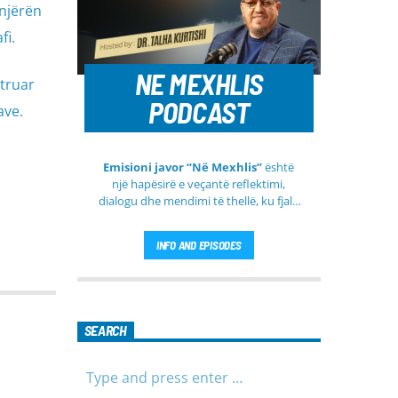
njërën
fi.
NE MEXHLIS
struar
PODCAST
ave.
Emisioni javor “Në Mexhlis”
është
një hapësirë e veçantë reflektimi,
dialogu dhe mendimi të thellë, ku fjala
e urtë dhe diskutimi i sinqertë marrin
kuptim të veçantë. Ky emision
INFO AND EPISODES
transmetohet
drejtpërdrejt çdo të
martë
, duke sjellë tek publiku një
formë komunikimi të hapur, të qetë
dhe shumë përmbajtësore
SEARCH