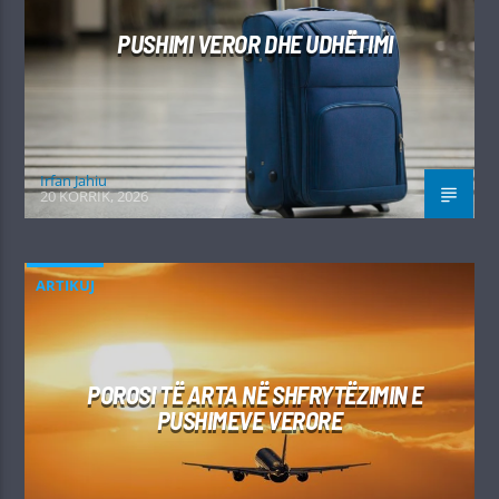
PUSHIMI VEROR DHE UDHËTIMI
Irfan Jahiu
20 KORRIK, 2026
ARTIKUJ
POROSI TË ARTA NË SHFRYTËZIMIN E
PUSHIMEVE VERORE