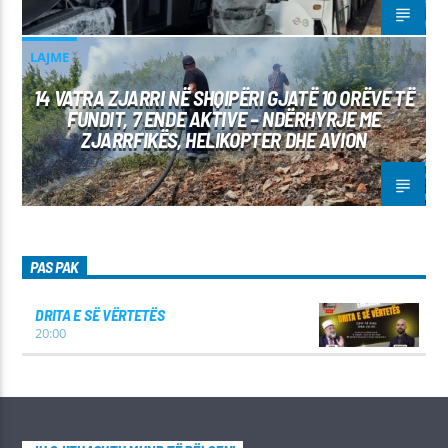
LAJME
14 VATRA ZJARRI NË SHQIPËRI GJATË 10 ORËVE TË
FUNDIT, 7 ENDE AKTIVE – NDËRHYRJE ME
ZJARRFIKËS, HELIKOPTER DHE AVION
PAS PAK
DRITA E SË VËRTETËS
20:00