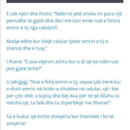
E cek njëri dhe thotë: “Ndërroi jetë shoku im para një
periudhe të gjatë dhe deri më tani ende nuk e fshira
emrin e tij nga celulari!!
Madje edhe kur blejë celular tjetër emrin e tij e
shënoj dhe e ruaj.”
I thanë: “E pse vepron ashtu kur e di që ka ndërruar
jetë gjatë kohë?”
U përgjigj: “Nuk e fshij emrin e tij, sepse çdo herë kur
e shoh emrin në listën e shokëve në celular, që i bie
për çdo ditë, e kujtoj dhe bëj dua për të që Allahu ta
mëshirojë, ta falë dhe ta shpërblejë me Xhenet!”
Sa e bukur që është shoqëria kur themelet i ka të
sinqerta!