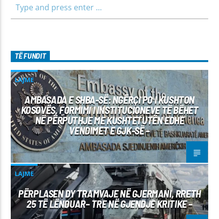
TË FUNDIT
LAJME
AMBASADA E SHBA-SË: NGËRÇI PO I KUSHTON
KOSOVËS, FORMIMI I INSTITUCIONEVE TË BËHET
NË PËRPUTHJE ME KUSHTETUTËN EDHE
VENDIMET E GJK-SË –
LAJME
PËRPLASEN DY TRAMVAJE NË GJERMANI, RRETH
25 TË LËNDUAR– TRE NË GJENDJE KRITIKE –