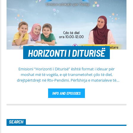
HORIZONTI I DITURISË
Emisioni “Horizonti i Diturisë” është format i ideuar për
moshat më të vogëla, e që transmetohet çdo të diel,
drejtpërtdrejt në Rtv-Pendimi. Përfshirja e materialeve të
dobishme, me qëllim mësimi, edukimi dhe orientimi në
rrugën e duhur të besimit Islam, janë pikësynimi kryesor i
INFO AND EPISODES
këtij emisioni. Përshtatur për grupmosha të ndryshme, e që
të jemi më afër dëgjuesve të rinj, komunikojmë së bashku me
fëmijët, të cilët mund të jenë pjesëmarrës në bashkëbisedim
për tema të ndryshme, në një formë testimi për njohuritë që
kanë, por edhe përfitimin e njohurive të reja. Çdo të diel, ora
SEARCH
10:00-12:00 Moderatore: Luljeta Beqiri Kontakti: Viber: +383
45 471 848 SMS: Dërgo Mesazh