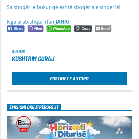
Sa shoqëri e bukur që është shoqëria e sinqertë!
Nga arabishtja: Irfan
JAHIU
Viber
WhatsApp
Email
Share
Copy
AUTHOR
KUSHTRIM GURAJ
POSTIMET E AUTORIT
EMISIONI DREJTPËRDREJT