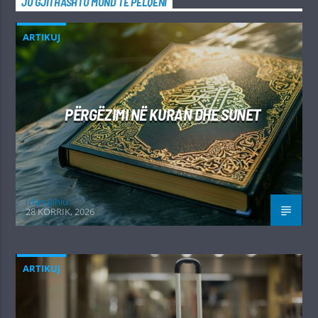
JU GJITHASHTU MUND TË PËLQENI
ARTIKUJ
PËRGËZIMI NË KURAN DHE SUNET
Irfan Jahiu
28 KORRIK, 2026
ARTIKUJ