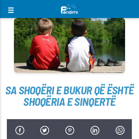
[There are no radio stations in the database]
SA SHOQËRI E BUKUR QË ËSHTË
SHOQËRIA E SINQERTË