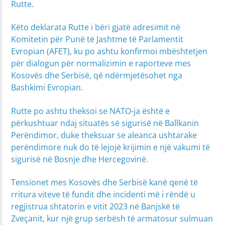
Rutte.
Këto deklarata Rutte i bëri gjatë adresimit në
Komitetin për Punë të Jashtme të Parlamentit
Evropian (AFET), ku po ashtu konfirmoi mbështetjen
për dialogun për normalizimin e raporteve mes
Kosovës dhe Serbisë, që ndërmjetësohet nga
Bashkimi Evropian.
Rutte po ashtu theksoi se NATO-ja është e
përkushtuar ndaj situatës së sigurisë në Ballkanin
Perëndimor, duke theksuar se aleanca ushtarake
perëndimore nuk do të lejojë krijimin e një vakumi të
sigurisë në Bosnje dhe Hercegovinë.
Tensionet mes Kosovës dhe Serbisë kanë qenë të
rritura viteve të fundit dhe incidenti më i rëndë u
regjistrua shtatorin e vitit 2023 në Banjskë të
Zveçanit, kur një grup serbësh të armatosur sulmuan