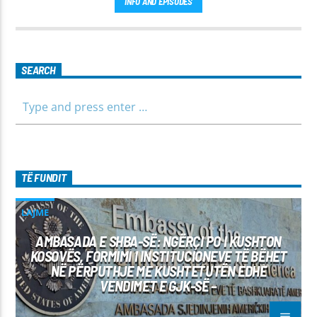
INFO AND EPISODES
këtij emisioni. Përshtatur për grupmosha të ndryshme, e që
të jemi më afër dëgjuesve të rinj, komunikojmë së bashku me
fëmijët, të cilët mund të jenë pjesëmarrës në bashkëbisedim
për tema të ndryshme, në një formë testimi për njohuritë që
kanë, por edhe përfitimin e njohurive të reja. Çdo të diel, ora
SEARCH
10:00-12:00 Moderatore: Luljeta Beqiri Kontakti: Viber: +383
45 471 848 SMS: Dërgo Mesazh
TË FUNDIT
LAJME
AMBASADA E SHBA-SË: NGËRÇI PO I KUSHTON
KOSOVËS, FORMIMI I INSTITUCIONEVE TË BËHET
NË PËRPUTHJE ME KUSHTETUTËN EDHE
VENDIMET E GJK-SË –