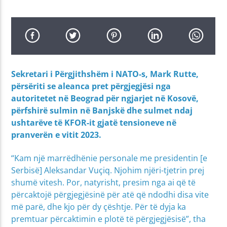
Sekretari i Përgjithshëm i NATO-s, Mark Rutte,
përsëriti se aleanca pret përgjegjësi nga
autoritetet në Beograd për ngjarjet në Kosovë,
përfshirë sulmin në Banjskë dhe sulmet ndaj
ushtarëve të KFOR-it gjatë tensioneve në
pranverën e vitit 2023.
“Kam një marrëdhënie personale me presidentin [e
Serbisë] Aleksandar Vuçiq. Njohim njëri-tjetrin prej
shumë vitesh. Por, natyrisht, presim nga ai që të
përcaktojë përgjegjësinë për atë që ndodhi disa vite
më parë, dhe kjo për dy çështje. Për të dyja ka
premtuar përcaktimin e plotë të përgjegjësisë”, tha