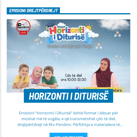
EMISIONI DREJTPËRDREJT
HORIZONTI I DITURISË
Emisioni “Horizonti i Diturisë” është format i ideuar për
moshat më të vogëla, e që transmetohet çdo të diel,
drejtpërtdrejt në Rtv-Pendimi. Përfshirja e materialeve të
dobishme, me qëllim mësimi, edukimi dhe orientimi në
rrugën e duhur të besimit Islam, janë pikësynimi kryesor i