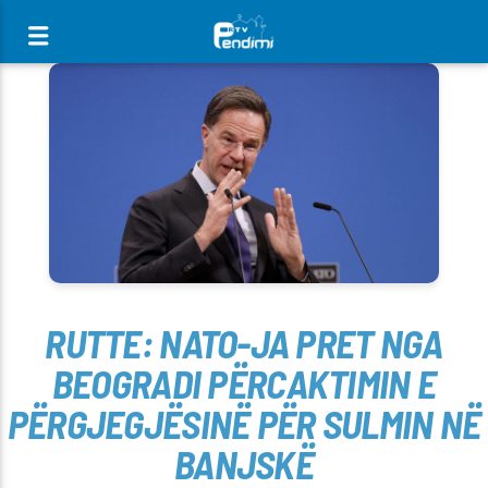
[There are no radio stations in the database]
RUTTE: NATO-JA PRET NGA
BEOGRADI PËRCAKTIMIN E
PËRGJEGJËSINË PËR SULMIN NË
BANJSKË