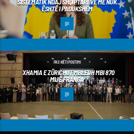
SISTEMATIK NDAJ SHQIPTARËVE MË NUK
ËSHTË I PADUKSHËM
PAS KËTI POSTIMI
XHAMIA E ZÜRICHUT MBLEDH MBI 870
MIJË FRANGA