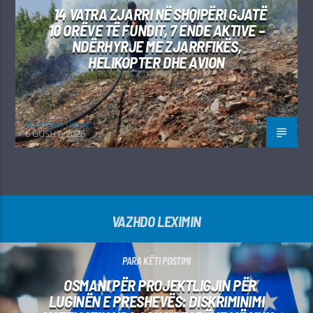
14 VATRA ZJARRI NË SHQIPËRI GJATË
10 ORËVE TË FUNDIT, 7 ENDE AKTIVE –
NDËRHYRJE ME ZJARRFIKËS,
HELIKOPTER DHE AVION
Kushtrim Guraj
6 GUSHT, 2026
VAZHDO LEXIMIN
PARA KËTI POSTIMI
OSMANI PËR PROJEKTLIGJIN PËR
LUGINËN E PRESHEVËS: DISKRIMINIMI