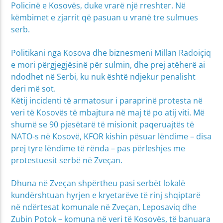
Policinë e Kosovës, duke vrarë një rreshter. Në
këmbimet e zjarrit që pasuan u vranë tre sulmues
serb.
Politikani nga Kosova dhe biznesmeni Millan Radoiçiq
e mori përgjegjësinë për sulmin, dhe prej atëherë ai
ndodhet në Serbi, ku nuk është ndjekur penalisht
deri më sot.
Këtij incidenti të armatosur i paraprinë protesta në
veri të Kosovës të mbajtura në maj të po atij viti. Më
shumë se 90 pjesëtarë të misionit paqeruajtës të
NATO-s në Kosovë, KFOR kishin pësuar lëndime – disa
prej tyre lëndime të rënda – pas përleshjes me
protestuesit serbë në Zveçan.
Dhuna në Zveçan shpërtheu pasi serbët lokalë
kundërshtuan hyrjen e kryetarëve të rinj shqiptarë
në ndërtesat komunale në Zveçan, Leposaviq dhe
Zubin Potok – komuna në veri të Kosovës, të banuara