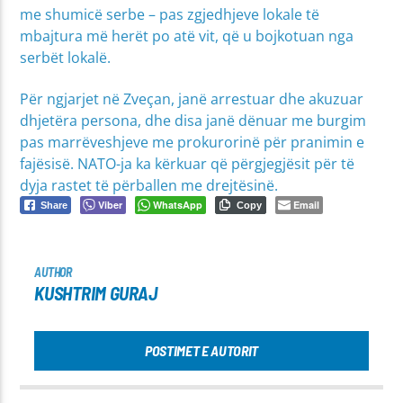
me shumicë serbe – pas zgjedhjeve lokale të
mbajtura më herët po atë vit, që u bojkotuan nga
serbët lokalë.
Për ngjarjet në Zveçan, janë arrestuar dhe akuzuar
dhjetëra persona, dhe disa janë dënuar me burgim
pas marrëveshjeve me prokurorinë për pranimin e
fajësisë. NATO-ja ka kërkuar që përgjegjësit për të
dyja rastet të përballen me drejtësinë.
Viber
WhatsApp
Email
Share
Copy
AUTHOR
KUSHTRIM GURAJ
POSTIMET E AUTORIT