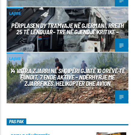
LAJME
PËRPLASEN DY TRAMVAJE NË GJERMANI, RRETH
25 TË LËNDUAR– TRE NË GJENDJE KRITIKE –
LAJME
14 VATRA ZJARRI NË SHQIPËRI GJATË 10 ORËVE TË
FUNDIT, 7 ENDE AKTIVE – NDËRHYRJE ME
ZJARRFIKËS, HELIKOPTER DHE AVION
PAS PAK