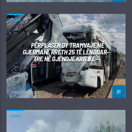
LAJME
PËRPLASEN DY TRAMVAJE NË
GJERMANI, RRETH 25 TË LËNDUAR–
TRE NË GJENDJE KRITIKE –
Kushtrim Guraj
7 GUSHT, 2026
LAJME