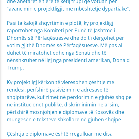
dhe anëtarët e tjerë të këtij trupi që votuan për
“avancimin e projektligjit me mbështetje dypartiake”.
Pasi ta kalojë shqyrtimin e plotë, ky projektligj
raportohet nga Komiteti për Punë të Jashtme i
Dhomës së Përfaqësuesve dhe do t’i dërgohet për
votim gjithë Dhomës së Përfaqësuesve. Më pas ai
duhet të miratohet edhe nga Senati dhe të
nënshkruhet në ligj nga presidenti amerikan, Donald
Trump.
Ky projektligj kërkon të vlerësohen çështje me
rëndësi, përfshirë pasivizimin e adresave të
shqiptarëve, kufizimet në përdorimin e gjuhës shqipe
në institucionet publike, diskriminimin në arsim,
përfshirë mosnjohjen e diplomave të Kosovës dhe
mungesën e teksteve shkollore në gjuhën shqipe.
Çështja e diplomave është rregulluar me disa