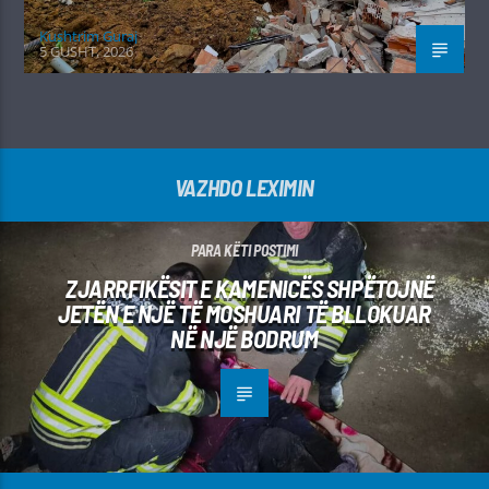
Kushtrim Guraj
5 GUSHT, 2026
VAZHDO LEXIMIN
PARA KËTI POSTIMI
ZJARRFIKËSIT E KAMENICËS SHPËTOJNË
JETËN E NJË TË MOSHUARI TË BLLOKUAR
NË NJË BODRUM