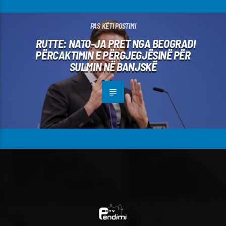
PAS KËTI POSTIMI
RUTTE: NATO-JA PRET NGA BEOGRADI
PËRCAKTIMIN E PËRGJEGJËSINË PËR
SULMIN NË BANJSKË