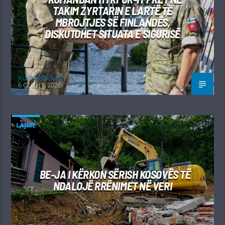
TAKIM ZYRTARIN E LARTË TË
MBROJTJES SË FINLANDËS,
DISKUTOHET SITUATA E SIGURISË
Kushtrim Guraj
6 GUSHT, 2026
LAJME
BE-JA I KËRKON SËRISH KOSOVËS TË
NDALOJË RRËNIMET NË VERI