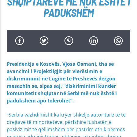
SHQIPTARËVE MË NUK ËSHTË I
PADUKSHËM
Presidentja e Kosovës, Vjosa Osmani, tha se
avancimi i Projektligjit për vlerësimin e
diskriminimit në Luginë të Preshevës dërgon
mesazhin se, sipas saj, “diskriminimi kundër
komunitetit shqiptar në Serbi më nuk është i
padukshëm apo tolerohet”.
“Serbia vazhdimisht ka kryer shkelje autoritare të të
drejtave të minoriteteve, përfshirë fushatën e
pasivizimit të qëllimshëm për pastrim etnik përmes
mjeteve administrative, shtypjes së gjuhës shqipe,