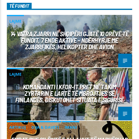
TË FUNDIT
LAJME
14 VATRA ZJARRI NË SHQIPËRI GJATË 10 ORËVE TË
FUNDIT, 7 ENDE AKTIVE – NDËRHYRJE ME
ZJARRFIKËS, HELIKOPTER DHE AVION
LAJME
KOMANDANTI I KFOR-IT PRET NË TAKIM
ZYRTARIN E LARTË TË MBROJTJES SË
FINLANDËS, DISKUTOHET SITUATA E SIGURISË
ARTIKUJ
DIJA & DAVETI
IMANI