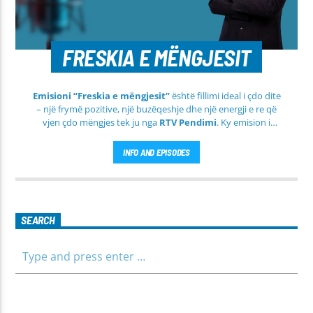
FRESKIA E MËNGJESIT
Emisioni “Freskia e mëngjesit”
është fillimi ideal i çdo dite
– një frymë pozitive, një buzëqeshje dhe një energji e re që
vjen çdo mëngjes tek ju nga
RTV Pendimi
. Ky emision i
përditshëm synon ta bëjë mëngjesin tuaj më të lehtë, më
informues dhe më të ngrohtë, duke ju shoqëruar në orët e
INFO AND EPISODES
para të ditës me përmbajtje të larmishme dhe të dobishme
për të gjithë familjen.
SEARCH