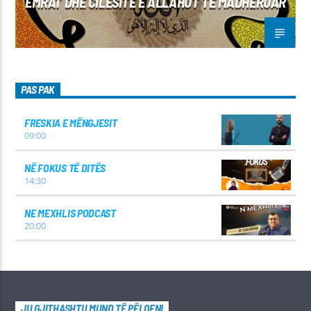
EMRAT DHE CILËSITË E ALLAHUT TË MADHËRUAR
PAS PAK
FRESKIA E MËNGJESIT
09:00
NË FOKUS TË DITËS
14:30
NE MEXHLIS PODCAST
20:00
JU GJITHASHTU MUND TË PËLQENI