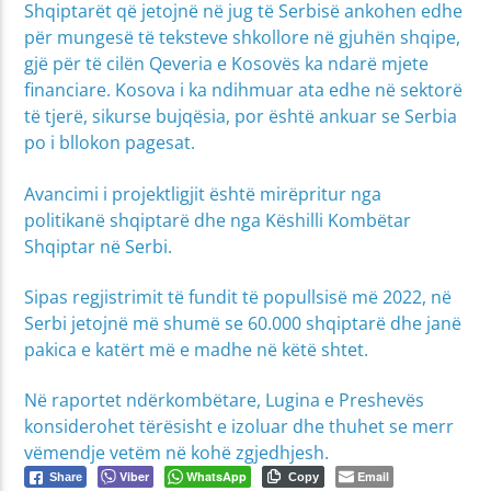
Shqiptarët që jetojnë në jug të Serbisë ankohen edhe
për mungesë të teksteve shkollore në gjuhën shqipe,
gjë për të cilën Qeveria e Kosovës ka ndarë mjete
financiare. Kosova i ka ndihmuar ata edhe në sektorë
të tjerë, sikurse bujqësia, por është ankuar se Serbia
po i bllokon pagesat.
Avancimi i projektligjit është mirëpritur nga
politikanë shqiptarë dhe nga Këshilli Kombëtar
Shqiptar në Serbi.
Sipas regjistrimit të fundit të popullsisë më 2022, në
Serbi jetojnë më shumë se 60.000 shqiptarë dhe janë
pakica e katërt më e madhe në këtë shtet.
Në raportet ndërkombëtare, Lugina e Preshevës
konsiderohet tërësisht e izoluar dhe thuhet se merr
vëmendje vetëm në kohë zgjedhjesh.
Viber
WhatsApp
Email
Share
Copy