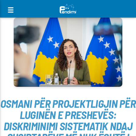
[There are no radio stations in the database]
OSMANI PËR PROJEKTLIGJIN PËR
LUGINËN E PRESHEVËS:
DISKRIMINIMI SISTEMATIK NDAJ