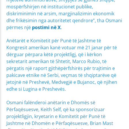
mospërfshirjen në institucionet publike,
diskriminimin në arsim, margjinalizimin ekonomik
dhe frikësimin nga autoritetet qendrore”, tha Osmani
përmes një
postimi në X
.
Anëtarët e Komitetit për Punë të Jashtme të
Kongresit amerikan kanë votuar më 21 janar për të
dërguar përpara këtë projektligj, që i kërkon
sekretarit amerikan të Shtetit, Marco Rubio, të
përgatis një raport gjithëpërfshirës për trajtimin e
pakicave etnike në Serbi, veçmas të shqiptarëve që
jetojnë në Preshevë, Medvegjë e Bujanoc, që njihen
edhe si Lugina e Preshevës.
Osmani falënderoi anëtarin e Dhomës së
Përfaqësuesve, Keith Self, që ka sponsorizuar
projektligjin, kryetarin e Komitetit për Punë të
Jashtme në Dhomën e Përfaqësuesve, Brian Mast