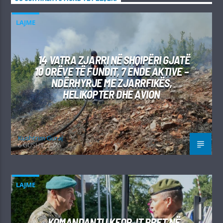
LAJME
14 VATRA ZJARRI NË SHQIPËRI GJATË
10 ORËVE TË FUNDIT, 7 ENDE AKTIVE –
NDËRHYRJE ME ZJARRFIKËS,
HELIKOPTER DHE AVION
Kushtrim Guraj
6 GUSHT, 2026
LAJME
KOMANDANTI I KFOR-IT PRET NË