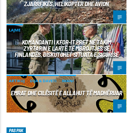
ZJARRFIKËS, HELIKOPTER DHE AVION
LAJME
KOMANDANTI I KFOR-IT PRET NË TAKIM
ZYRTARIN E LARTË TË MBROJTJES SË
FINLANDËS, DISKUTOHET SITUATA E SIGURISË
ARTIKUJ
DIJA & DAVETI
IMANI
EMRAT DHE CILËSITË E ALLAHUT TË MADHËRUAR
PAS PAK