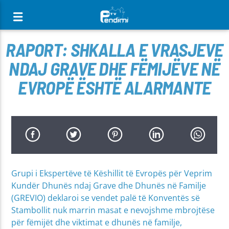
[There are no radio stations in the database]
RAPORT: SHKALLA E VRASJEVE
NDAJ GRAVE DHE FËMIJËVE NË
EVROPË ËSHTË ALARMANTE
Grupi i Ekspertëve të Këshillit të Evropës për Veprim
Kundër Dhunës ndaj Grave dhe Dhunës në Familje
(GREVIO) deklaroi se vendet palë të Konventës së
Stambollit nuk marrin masat e nevojshme mbrojtëse
për fëmijët dhe viktimat e dhunës në familje,