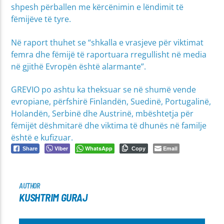
shpesh përballen me kërcënimin e lëndimit të
fëmijëve të tyre.
Në raport thuhet se “shkalla e vrasjeve për viktimat
femra dhe fëmijë të raportuara rregullisht në media
në gjithë Evropën është alarmante”.
GREVIO po ashtu ka theksuar se në shumë vende
evropiane, përfshirë Finlandën, Suedinë, Portugalinë,
Holandën, Serbinë dhe Austrinë, mbështetja për
fëmijët dëshmitarë dhe viktima të dhunës në familje
është e kufizuar.
Viber
WhatsApp
Email
Share
Copy
AUTHOR
KUSHTRIM GURAJ