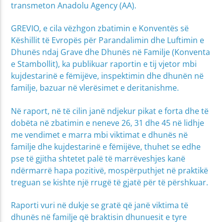
transmeton Anadolu Agency (AA).
GREVIO, e cila vëzhgon zbatimin e Konventës së
Këshillit të Evropës për Parandalimin dhe Luftimin e
Dhunës ndaj Grave dhe Dhunës në Familje (Konventa
e Stambollit), ka publikuar raportin e tij vjetor mbi
kujdestarinë e fëmijëve, inspektimin dhe dhunën në
familje, bazuar në vlerësimet e deritanishme.
Në raport, në të cilin janë ndjekur pikat e forta dhe të
dobëta në zbatimin e neneve 26, 31 dhe 45 në lidhje
me vendimet e marra mbi viktimat e dhunës në
familje dhe kujdestarinë e fëmijëve, thuhet se edhe
pse të gjitha shtetet palë të marrëveshjes kanë
ndërmarrë hapa pozitivë, mospërputhjet në praktikë
treguan se kishte një rrugë të gjatë për të përshkuar.
Raporti vuri në dukje se gratë që janë viktima të
dhunës në familje që braktisin dhunuesit e tyre