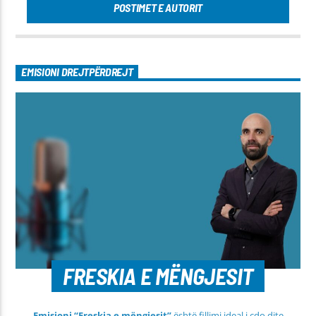
POSTIMET E AUTORIT
EMISIONI DREJTPËRDREJT
FRESKIA E MËNGJESIT
Emisioni “Freskia e mëngjesit”
është fillimi ideal i çdo dite