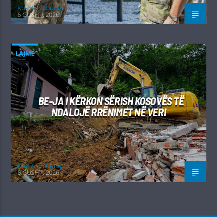
Kushtrim Guraj
6 GUSHT, 2026
LAJME
BE-JA I KËRKON SËRISH KOSOVËS TË
NDALOJË RRËNIMET NË VERI
Kushtrim Guraj
5 GUSHT, 2026