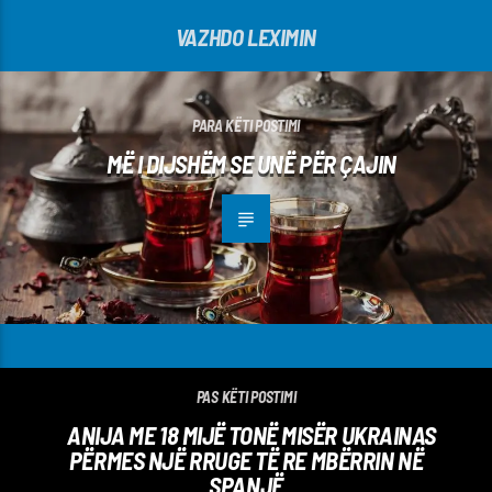
VAZHDO LEXIMIN
PARA KËTI POSTIMI
MË I DIJSHËM SE UNË PËR ÇAJIN
PAS KËTI POSTIMI
ANIJA ME 18 MIJË TONË MISËR UKRAINAS
PËRMES NJË RRUGE TË RE MBËRRIN NË
SPANJË