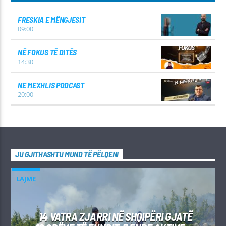
FRESKIA E MËNGJESIT
09:00
NË FOKUS TË DITËS
14:30
NE MEXHLIS PODCAST
20:00
JU GJITHASHTU MUND TË PËLQENI
LAJME
14 VATRA ZJARRI NË SHQIPËRI GJATË