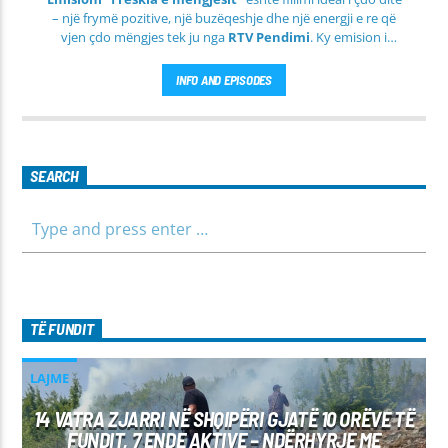
– një frymë pozitive, një buzëqeshje dhe një energji e re që
vjen çdo mëngjes tek ju nga
RTV Pendimi
. Ky emision i
përditshëm synon ta bëjë mëngjesin tuaj më të lehtë, më
informues dhe më të ngrohtë, duke ju shoqëruar në orët e
INFO AND EPISODES
para të ditës me përmbajtje të larmishme dhe të dobishme
për të gjithë familjen.
SEARCH
TË FUNDIT
LAJME
14 VATRA ZJARRI NË SHQIPËRI GJATË 10 ORËVE TË
FUNDIT, 7 ENDE AKTIVE – NDËRHYRJE ME