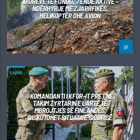
10 ORËVE TË FUNDIT, 7 ENDE AKTIVE –
NDËRHYRJE ME ZJARRFIKËS,
HELIKOPTER DHE AVION
Kushtrim Guraj
6 GUSHT, 2026
LAJME
KOMANDANTI I KFOR-IT PRET NË
TAKIM ZYRTARIN E LARTË TË
MBROJTJES SË FINLANDËS,
DISKUTOHET SITUATA E SIGURISË