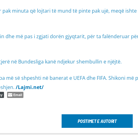
për pak minuta që lojtari të mund të pinte pak ujë, meqë isht
 dhe më pas i zgjati dorën gjyqtarit, për ta falënderuar për
 tjerë në Bundesliga kanë ndjekur shembullin e njëjtë.
 pa më së shpeshti në banerat e UEFA dhe FIFA. Shikoni më 
shjen.
/Lajmi.net/
Email
py
POSTIMET E AUTORIT