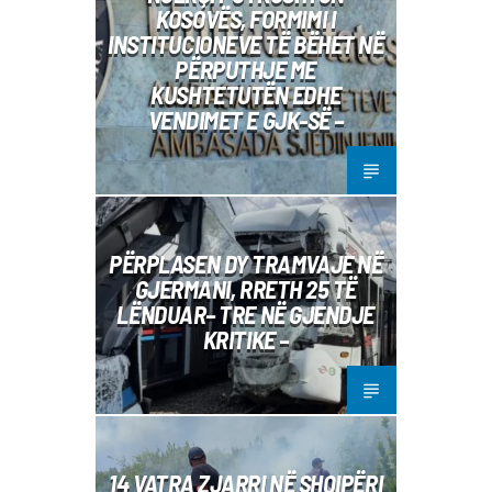
KOSOVËS, FORMIMI I
INSTITUCIONEVE TË BËHET NË
PËRPUTHJE ME
KUSHTETUTËN EDHE
VENDIMET E GJK-SË –
PËRPLASEN DY TRAMVAJE NË
GJERMANI, RRETH 25 TË
LËNDUAR– TRE NË GJENDJE
KRITIKE –
14 VATRA ZJARRI NË SHQIPËRI