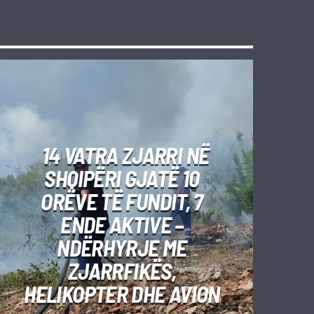
14 VATRA ZJARRI NË
SHQIPËRI GJATË 10
ORËVE TË FUNDIT, 7
ENDE AKTIVE –
NDËRHYRJE ME
ZJARRFIKËS,
HELIKOPTER DHE AVION