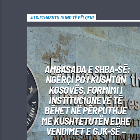
JU GJITHASHTU MUND TË PËLQENI
AMBASADA E SHBA-SË:
NGËRÇI PO I KUSHTON
KOSOVËS, FORMIMI I
INSTITUCIONEVE TË
BËHET NË PËRPUTHJE
ME KUSHTETUTËN EDHE
VENDIMET E GJK-SË –