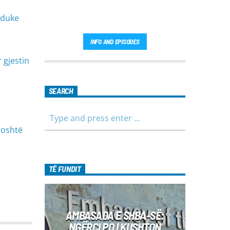
e duke
INFO AND EPISODES
 gjestin
SEARCH
poshtë
TË FUNDIT
AMBASADA E SHBA-SË:
NGËRÇI PO I KUSHTON