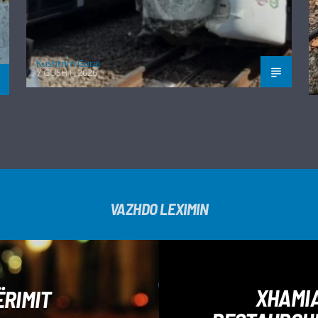
Kushtrim Guraj
7 GUSHT, 2026
VAZHDO LEXIMIN
XHAMIA
ËRIMIT