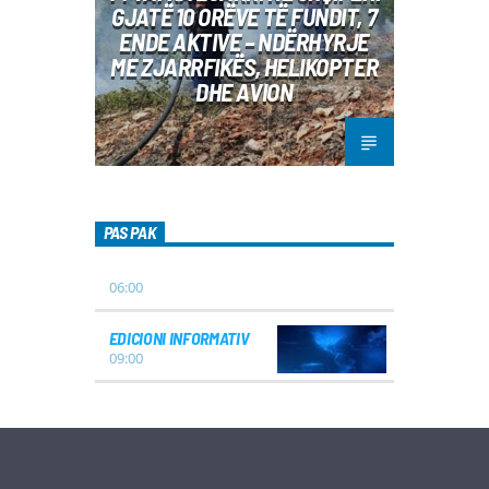
GJATË 10 ORËVE TË FUNDIT, 7
ENDE AKTIVE – NDËRHYRJE
ME ZJARRFIKËS, HELIKOPTER
DHE AVION
PAS PAK
06:00
EDICIONI INFORMATIV
09:00