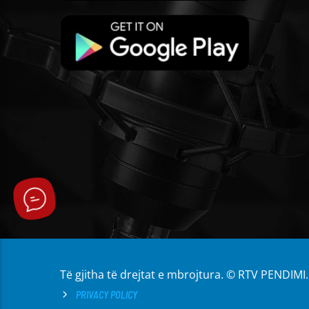
Të gjitha të drejtat e mbrojtura. © RTV PENDIMI.
PRIVACY POLICY