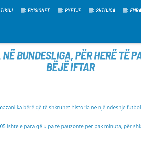
TIKUJ
EMISIONET
PYETJE
SHTOJCA
EMR
 NË BUNDESLIGA, PËR HERË TË PA
BËJË IFTAR
mazani ka bërë që të shkruhet historia në një ndeshje futbol
 ishte e para që u pa të pauzonte për pak minuta, për shk