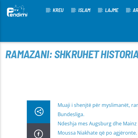
KREU
ISLAM
LAJME
AR
[There are no radio stations in the database]
RAMAZANI: SHKRUHET HISTORIA
Muaji i shenjtë për myslimanët, ra
Bundesliga.
Ndeshja mes Augsburg dhe Mainz 05
Moussa Niakhate që po agjëronte.