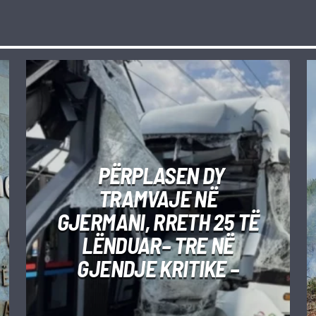
PËRPLASEN DY
TRAMVAJE NË
GJERMANI, RRETH 25 TË
LËNDUAR– TRE NË
GJENDJE KRITIKE –