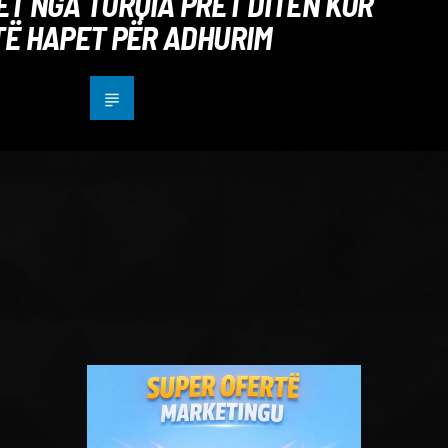
T NGA TURQIA PRET DITËN KUR
TË HAPET PËR ADHURIM