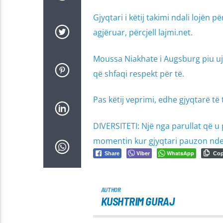
Gjyqtari i këtij takimi ndali lojën 
agjëruar, përcjell lajmi.net.
Moussa Niakhate i Augsburg piu ujin
që shfaqi respekt për të.
Pas këtij veprimi, edhe gjyqtarë të
DIVERSITETI: Një nga parullat që u
momentin kur gjyqtari pauzon nde
Viber
WhatsApp
Share
Co
AUTHOR
KUSHTRIM GURAJ