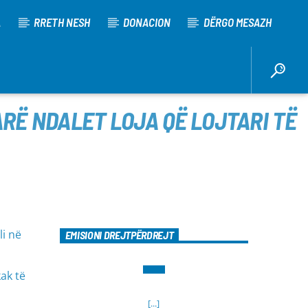
A
RRETH NESH
DONACION
DËRGO MESAZH
RË NDALET LOJA QË LOJTARI TË
li në
EMISIONI DREJTPËRDREJT
ak të
[...]