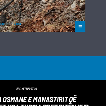
Kushtrim Guraj
6 GUSHT, 2026
PAS KËTI POSTIMI
 OSMANE E MANASTIRIT QË