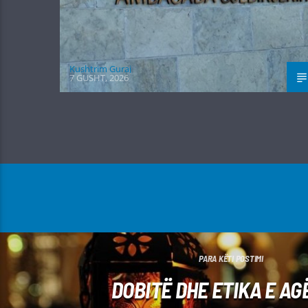
Kushtrim Guraj
7 GUSHT, 2026
PARA KËTI POSTIMI
DOBITË DHE ETIKA E AG