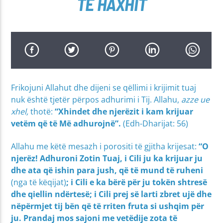
TË HAXHIT
Frikojuni Allahut dhe dijeni se qëllimi i krijimit tuaj
nuk është tjetër përpos adhurimi i Tij. Allahu,
azze ue
xhel,
thotë:
“
Xhindet dhe njerëzit i kam krijuar
vetëm që të Më adhurojnë”.
(Edh-Dharijat: 56)
Allahu me këtë mesazh i porositi të gjitha krijesat:
“
O
njerëz! Adhuroni Zotin Tuaj, i Cili ju ka krijuar ju
dhe ata që ishin para jush, që të mund të ruheni
(nga të këqijat)
; i Cili e ka bërë për ju tokën shtresë
dhe qiellin ndërtesë; i Cili prej së larti zbret ujë dhe
nëpërmjet tij bën që të rriten fruta si ushqim për
ju. Prandaj mos sajoni me vetëdije zota të