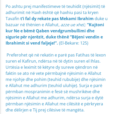
Po ashtu prej manifestimeve të teuhidit (njësimit) të
adhurimit në Haxh është që haxhiu pasi ta kryen
Tavafin
t’i fal dy rekate pas Mekami Ibrahim
duke u
bazuar në thënien e Allahut,
azze ue xhel,
:
“Kujtoni
kur Ne e bëmë Qaben vendgrumbullimi dhe
sigurie për njerëzit, duke thënë “Bëjeni vendin e
Ibrahimit si vend faljeje!”.
(El-Bekare: 125)
Preferohet që në rekatin e parë pas Fatihas të lexon
suren el Kafirun, ndërsa në të dytin suren el Ihlas.
Urtësia e leximit të këtyre dy sureve qëndron në
faktin se ato në vete përmbajnë njësimin e Allahut
me njohje dhe pohim (teuhid rububije) dhe njësimin
e Allahut me adhurim (teuhid uluhije). Surja e parë
përmban mospranimin e fesë së mushrikëve dhe
njësimin e Allahut me adhurim, ndërsa surja e dytë
përmban njësimin e Allahut me cilësitë e përkryera
dhe dëlirjen e Tij prej cilësive të mangëta.