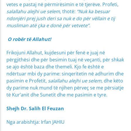
vetes e pastaj në përmirësimin e të tjerëve. Profeti,
salallahu alejhi ue selem,
thotë:
“Nuk ka besuar
ndonjëri prej jush deri sa nuk e do për vëllain e tij
musliman atë çka e donë për vetvete”.
O robër të Allahut!
Frikojuni Allahut, kujdesuni për fenë e juaj në
përgjithësi dhe për besimin tuaj në veçanti, për shkak
se ajo është baza dhe themeli. Kjo fe është e
ndërtuar mbi dy parime: sinqeritetin në adhurim dhe
pasimin e Profetit,
salallahu alejhi ue selem
, dhe këto
dy parime nuk mund të njihen përveç se me përsiatje
të Kur’anit dhe Sunetit dhe me pasimin e tyre.
Shejh Dr. Salih El Feuzan
Nga arabishtja: Irfan JAHIU