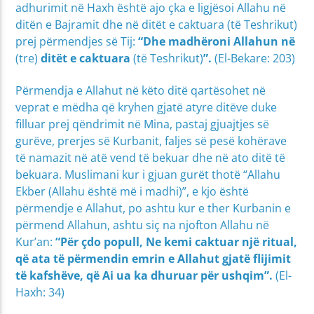
adhurimit në Haxh është ajo çka e ligjësoi Allahu në
ditën e Bajramit dhe në ditët e caktuara (të Teshrikut)
prej përmendjes së Tij:
“Dhe madhëroni Allahun në
(tre)
ditët e caktuara
(të Teshrikut)
”.
(El-Bekare: 203)
Përmendja e Allahut në këto ditë qartësohet në
veprat e mëdha që kryhen gjatë atyre ditëve duke
filluar prej qëndrimit në Mina, pastaj gjuajtjes së
gurëve, prerjes së Kurbanit, faljes së pesë kohërave
të namazit në atë vend të bekuar dhe në ato ditë të
bekuara. Muslimani kur i gjuan gurët thotë “Allahu
Ekber (Allahu është më i madhi)”, e kjo është
përmendje e Allahut, po ashtu kur e ther Kurbanin e
përmend Allahun, ashtu siç na njofton Allahu në
Kur’an:
“Për çdo popull, Ne kemi caktuar një ritual,
që ata të përmendin emrin e Allahut gjatë flijimit
të kafshëve, që Ai ua ka dhuruar për ushqim”.
(El-
Haxh: 34)