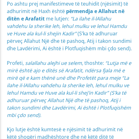
Po ashtu prej manifestimeve të teuhidit (njësimit) të
adhurimit në Haxh është
përmendja e Allahut në
ditën e Arafatit
me lutjen:
“La ilahe il-lAllahu
vahdehu la sherike leh, lehul mulku ve lehul Hamdu
ve Huve ala kul-li shejin Kadir”
(S’ka të adhuruar
përveç Allahut Një dhe të pashoq, Atij i takon sundimi
dhe Lavdërimi, Ai është i Plotfuqishëm mbi çdo send).
Profeti
, salallahu alejhi ue selem,
thoshte:
“Lutja më e
mirë është ajo e ditës së Arafatit, ndërsa fjala më e
mirë që e kam thënë unë dhe Profetët para meje
“La
ilahe il-lAllahu vahdehu la sherike leh, lehul mulku ve
lehul Hamdu ve Huve ala kul-li shej’in Kadir”
(S’ka të
adhuruar përveç Allahut Një dhe të pashoq, Atij i
takon sundimi dhe Lavdërimi, Ai është i Plotfuqishëm
mbi çdo send).
Kjo lutje është kumtesë e njësimit të adhurimit në
këtë shoqëri madhështore dhe në këtë ditë të