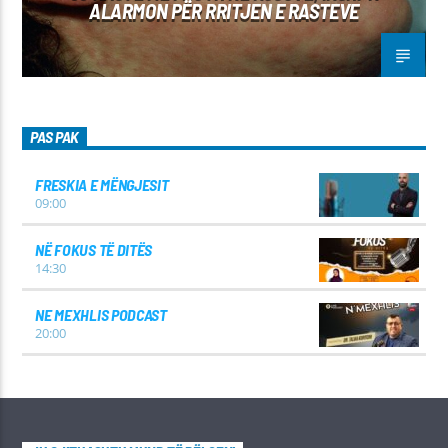
ALARMON PËR RRITJEN E RASTEVE
PAS PAK
FRESKIA E MËNGJESIT
09:00
NË FOKUS TË DITËS
14:30
NE MEXHLIS PODCAST
20:00