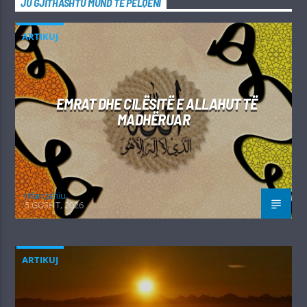
JU GJITHASHTU MUND TË PËLQENI
ARTIKUJ
EMRAT DHE CILËSITË E ALLAHUT TË
MADHËRUAR
Irfan Jahiu
5 GUSHT, 2026
ARTIKUJ