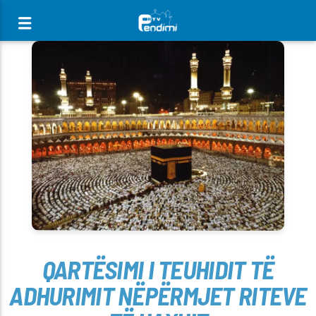
[There are no radio stations in the database]
QARTËSIMI I TEUHIDIT TË
ADHURIMIT NËPËRMJET RITEVE