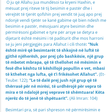
O ju që Allahu jua mundësoi ta kryeni Haxhin, e
mësuat prej riteve të tij besimin e pastër dhe i
vërejtët të tjerët qofshin prej vendit të juaj apo prej
ndonjë vendi tjetër se kanë gabime që bien ndesh me
besimin e pastër, mësojuani atyre besimin dhe
përmirësoni gabimet e tyre për arsye se detyra e
dijetarit është mësimi i të paditurit dhe mos harroni
se ju jeni përgjegjës para Allahut i cili thotë
: “Nuk
është mirë që besimtarët të shkojnë në luftë të
gjithë njëherësh, por prej çdo bashkësie, një grup
të mbetet mbrapa, që të thellohet në mësimin e
fesë dhe kështu të këshillojë popullin e vet, mbasi
të kthehet nga lufta, që t’i frikësohet Allahut”.
(Et-
Teube: 122);
“Le të dalë prej jush një grup që të
thërrasë për në mirësi, të urdhërojë për vepra të
mira e të ndalojë prej veprave të shëmtuara! Këta
njerëz do të jenë të shpëtuarit”.
(Ali Imran: 104)
Besimtari pra, së pari shpreson në përmirësimin e