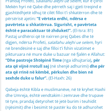
Prandaj Profeti
, salallahu alejhi ue selem,
kur e çliroi
Mekën hyri në Qabe dhe përreth saj i gjeti treqind e
gjashtëdhjetë idhuj të cilët filloi t’i shkatërron dhe të
përsërisë ajetin
: “E vërteta erdhi, ndërsa e
pavërteta u shkatërrua. Sigurisht, e pavërteta
është e paracaktuar të zhduket!”.
(El-Isra: 81)
Pastaj urdhëroi që të nxirren prej Qabes dhe të
digjen, ndërsa Profeti
, salallahu alejhi ue selem,
hyri
në brendësinë e saj dhe filloi t’i fshin vizatimet e
pikturuara në mure duke u bazuar në fjalën e Allahut:
“Dhe pastroje Shtëpinë Time
(nga idhujtaria)
, për
ata që vijnë rrotull saj
(në shenjë adhurimi)
dhe për
ata që rrinë në këmbë, përkulen dhe bien në
sexhde duke u falur”.
(El-Haxh: 26)
Qabeja është Kibla e muslimanëve, në të kryhet Haxhi
dhe Umreja, është vendtakim i zemrave dhe trupave
të tyre, prandaj detyrohet të jetë burim i teuhidit
(njësimit) dhe i besimit të pastër ku do të adhurohet