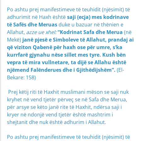
Po ashtu prej manifestimeve të teuhidit (njësimit) të
adhurimit në Haxh është
saji (ecja) mes kodrinave
të Safës dhe Meruas
duke u bazuar në thënien e
Allahut,
azze ue xhel:
“Kodrinat Safa dhe Merua
(në
Mekë)
janë pjesë e Simboleve të Allahut, prandaj ai
që viziton Qabenë për haxh ose për umre, s’ka
kurrfarë gjynahu nëse sillet mes tyre. Kush bën
vepra të mira vullnetare, ta dijë se Allahu është
njëmend Falënderues dhe i Gjithëdijshëm”.
(El-
Bekare: 158)
Prej këtij riti të Haxhit muslimani mëson se saji nuk
kryhet në vend tjetër përveç se në Safa dhe Merua,
për arsye se këto janë rite të Haxhit, ndërsa saji i
kryer në ndonjë vend tjetër është mashtrim i
shejtanit dhe nuk është adhurim i Allahut.
Po ashtu prej manifestimeve të teuhidit (njësimit) të