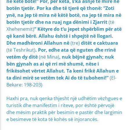
në këtë botë!” Por, për këta, s’ka asnjë të mirë në
botën tjetër. Por ka dhe të tjerë që thonë: “Zoti
ynë, na jep të mira në këtë botë, na jep të mira në
botën tjetër dhe na ruaj nga dënimi i Zjarrit
(të
Xhehenemit)
” Këtyre do t’u jepet shpërblim për atë
që kanë bërë. Allahu është i shpejtë në llogari.
Dhe madhëroni Allahun në
(tre)
ditët e caktuara
(të Teshrikut)
. Por, edhe ata që nguten dhe rrinë
vetëm dy ditë
(në Mina)
, nuk bëjnë gjynah; nuk
bën gjynah as ai që rri më shumë, nëse i
frikësohet vërtet Allahut. Ta keni frikë Allahun e
ta dini mirë se vetëm tek Ai do të tuboheni!”
(El-
Bekare: 198-203)
Haxhi pra, nuk qenka thjesht një udhëtim vëzhgues e
turistik dhe manifestim i riteve, por është përvojë
dhe mësim praktik për besimin e pastër dhe largimin
e besimeve të kota të kohës së injorancës.