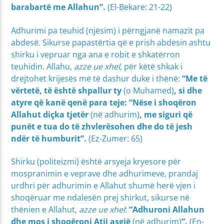
barabartë me Allahun”.
(El-Bekare: 21-22)
Adhurimi pa teuhid (njësim) i përngjanë namazit pa
abdesë. Sikurse papastërtia që e prish abdesin ashtu
shirku i vepruar nga ana e robit e shkatërron
teuhidin. Allahu,
azze ue xhel,
për këtë shkak i
drejtohet krijesës më të dashur duke i thënë:
“Me të
vërtetë, të është shpallur ty
(o Muhamed)
, si dhe
atyre që kanë qenë para teje: “Nëse i shoqëron
Allahut diçka tjetër
(në adhurim)
, me siguri që
punët e tua do të zhvlerësohen dhe do të jesh
ndër të humburit”.
(Ez-Zumer: 65)
Shirku (politeizmi) është arsyeja kryesore për
mospranimin e veprave dhe adhurimeve, prandaj
urdhri për adhurimin e Allahut shumë herë vjen i
shoqëruar me ndalesën prej shirkut, sikurse në
thënien e Allahut,
azze ue xhel
:
“Adhuroni Allahun
dhe mos i shoqëroni Atij asgjë
(në adhurim)
”.
(En-