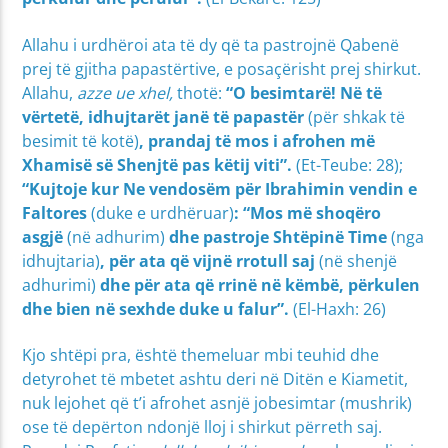
Allahu i urdhëroi ata të dy që ta pastrojnë Qabenë
prej të gjitha papastërtive, e posaçërisht prej shirkut.
Allahu,
azze ue xhel,
thotë:
“O besimtarë! Në të
vërtetë, idhujtarët janë të papastër
(për shkak të
besimit të kotë)
, prandaj të mos i afrohen më
Xhamisë së Shenjtë pas këtij viti”.
(Et-Teube: 28);
“Kujtoje kur Ne vendosëm për Ibrahimin vendin e
Faltores
(duke e urdhëruar)
: “Mos më shoqëro
asgjë
(në adhurim)
dhe pastroje Shtëpinë Time
(nga
idhujtaria)
, për ata që vijnë rrotull saj
(në shenjë
adhurimi)
dhe për ata që rrinë në këmbë, përkulen
dhe bien në sexhde duke u falur”.
(El-Haxh: 26)
Kjo shtëpi pra, është themeluar mbi teuhid dhe
detyrohet të mbetet ashtu deri në Ditën e Kiametit,
nuk lejohet që t’i afrohet asnjë jobesimtar (mushrik)
ose të depërton ndonjë lloj i shirkut përreth saj.