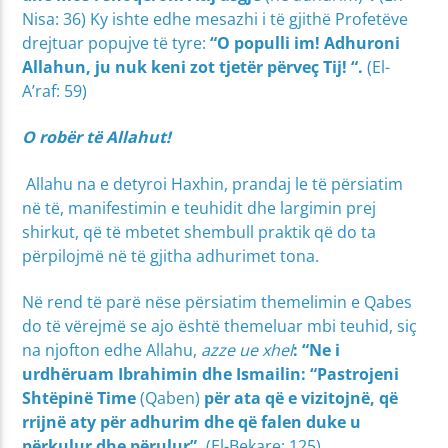
Nisa: 36) Ky ishte edhe mesazhi i të gjithë Profetëve
drejtuar popujve të tyre:
“O populli im! Adhuroni
Allahun, ju nuk keni zot tjetër përveç Tij! “.
(El-
A’raf: 59)
O robër të Allahut!
Allahu na e detyroi Haxhin, prandaj le të përsiatim
në të, manifestimin e teuhidit dhe largimin prej
shirkut, që të mbetet shembull praktik që do ta
përpilojmë në të gjitha adhurimet tona.
Në rend të parë nëse përsiatim themelimin e Qabes
do të vërejmë se ajo është themeluar mbi teuhid, siç
na njofton edhe Allahu,
azze ue xhel
: “Ne i
urdhëruam Ibrahimin dhe Ismailin: “Pastrojeni
Shtëpinë Time
(Qaben)
për ata që e vizitojnë, që
rrijnë aty për adhurim dhe që falen duke u
përkulur dhe përulur”.
(El-Bekare: 125)