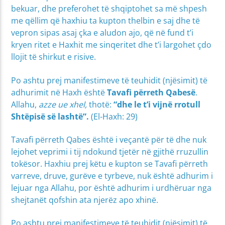
bekuar, dhe preferohet të shqiptohet sa më shpesh
me qëllim që haxhiu ta kupton thelbin e saj dhe të
vepron sipas asaj çka e aludon ajo, që në fund t’i
kryen ritet e Haxhit me sinqeritet dhe t’i largohet çdo
llojit të shirkut e risive.
Po ashtu prej manifestimeve të teuhidit (njësimit) të
adhurimit në Haxh është
Tavafi përreth Qabesë
.
Allahu,
azze ue xhel,
thotë:
“dhe le t’i vijnë rrotull
Shtëpisë së lashtë”.
(El-Haxh: 29)
Tavafi përreth Qabes është i veçantë për të dhe nuk
lejohet veprimi i tij ndokund tjetër në gjithë rruzullin
tokësor. Haxhiu prej këtu e kupton se Tavafi përreth
varreve, druve, gurëve e tyrbeve, nuk është adhurim i
lejuar nga Allahu, por është adhurim i urdhëruar nga
shejtanët qofshin ata njerëz apo xhinë.
Po ashtu prej manifestimeve të teuhidit (njësimit) të