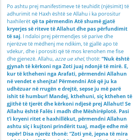
Po ashtu prej manifestimeve të teuhidit (njësimit) të
adhurimit në Haxh është se Allahu i ka porositur
haxhilerët
që ta përmendin Atë shumë gjatë
kryerjes së riteve të Allahut
dhe pas përfundimit
të saj
. I ndaloi prej përmendjes së parive dhe
njerëzve të mëdhenj me ndikim, të gjallë apo të
vdekur, dhe i porositi që të mos krenohen me fise
dhe gjenezë. Allahu,
azze ue xhel,
thotë:
“Nuk është
gjynah të kërkoni nga Zoti juaj ndonjë të mirë. E,
kur të ktheheni nga Arafati, përmendni Allahun
në vendet e shenjta! Përmendni Atë që ju ka
udhëzuar në rrugën e drejtë, sepse ju më parë
ishit të humbur! Mandej, kthehuni, siç kthehen të
gjithë të tjerët dhe kërkoni ndjesë prej Allahut! Se
Allahu është Falës i madh dhe Mëshirëplotë. Pasi
t’i kryeni ritet e haxhillëkut, përmendni Allahun
ashtu siç i kujtoni prindërit tuaj, madje edhe më
tepër! Disa njerëz thonë: “Zoti ynë, jepna të mira