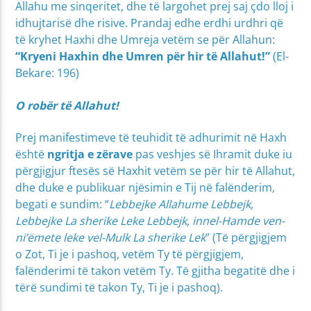
Allahu me sinqeritet, dhe të largohet prej saj çdo lloj i
idhujtarisë dhe risive. Prandaj edhe erdhi urdhri që
të kryhet Haxhi dhe Umreja vetëm se për Allahun:
“Kryeni Haxhin dhe Umren për hir të Allahut!”
(El-
Bekare: 196)
O robër të Allahut!
Prej manifestimeve të teuhidit të adhurimit në Haxh
është
ngritja e zërave
pas veshjes së Ihramit duke iu
përgjigjur ftesës së Haxhit vetëm se për hir të Allahut,
dhe duke e publikuar njësimin e Tij në falënderim,
begati e sundim: “
Lebbejke Allahume Lebbejk,
Lebbejke La sherike Leke Lebbejk, innel-Hamde ven-
ni’ëmete leke vel-Mulk La sherike Lek
” (Të përgjigjem
o Zot, Ti je i pashoq, vetëm Ty të përgjigjem,
falënderimi të takon vetëm Ty. Të gjitha begatitë dhe i
tërë sundimi të takon Ty, Ti je i pashoq).