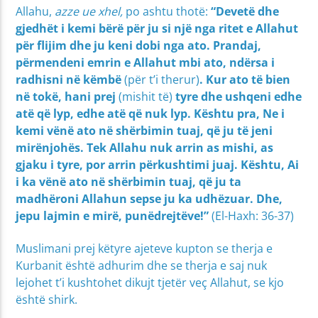
Allahu,
azze ue xhel,
po ashtu thotë:
“Devetë dhe
gjedhët i kemi bërë për ju si një nga ritet e Allahut
për flijim dhe ju keni dobi nga ato. Prandaj,
përmendeni emrin e Allahut mbi ato, ndërsa i
radhisni në këmbë
(për t’i therur)
. Kur ato të bien
në tokë, hani prej
(mishit të)
tyre dhe ushqeni edhe
atë që lyp, edhe atë që nuk lyp. Kështu pra, Ne i
kemi vënë ato në shërbimin tuaj, që ju të jeni
mirënjohës. Tek Allahu nuk arrin as mishi, as
gjaku i tyre, por arrin përkushtimi juaj. Kështu, Ai
i ka vënë ato në shërbimin tuaj, që ju ta
madhëroni Allahun sepse ju ka udhëzuar. Dhe,
jepu lajmin e mirë, punëdrejtëve!”
(El-Haxh: 36-37)
Muslimani prej këtyre ajeteve kupton se therja e
Kurbanit është adhurim dhe se therja e saj nuk
lejohet t’i kushtohet dikujt tjetër veç Allahut, se kjo
është shirk.