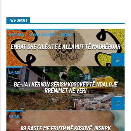
TË FUNDIT
ARTIKUJ
DIJA & DAVETI
IMANI
EMRAT DHE CILËSITË E ALLAHUT TË MADHËRUAR
LAJME
BE-JA I KËRKON SËRISH KOSOVËS TË NDALOJË
RRËNIMET NË VERI
LAJME
99 RASTE ME FRUTH NË KOSOVË, IKSHPK