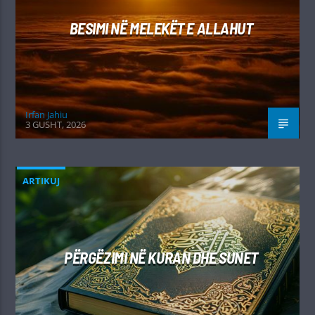
BESIMI NË MELEKËT E ALLAHUT
Irfan Jahiu
3 GUSHT, 2026
ARTIKUJ
PËRGËZIMI NË KURAN DHE SUNET