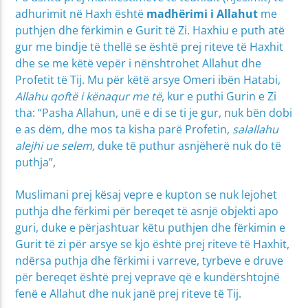
adhurimit në Haxh është
madhërimi i Allahut
me
puthjen dhe fërkimin e Gurit të Zi. Haxhiu e puth atë
gur me bindje të thellë se është prej riteve të Haxhit
dhe se me këtë vepër i nënshtrohet Allahut dhe
Profetit të Tij. Mu për këtë arsye Omeri ibën Hatabi,
Allahu qoftë i kënaqur me të
, kur e puthi Gurin e Zi
tha: “Pasha Allahun, unë e di se ti je gur, nuk bën dobi
e as dëm, dhe mos ta kisha parë Profetin,
salallahu
alejhi ue selem,
duke të puthur asnjëherë nuk do të
puthja”,
Muslimani prej kësaj vepre e kupton se nuk lejohet
puthja dhe fërkimi për bereqet të asnjë objekti apo
guri, duke e përjashtuar këtu puthjen dhe fërkimin e
Gurit të zi për arsye se kjo është prej riteve të Haxhit,
ndërsa puthja dhe fërkimi i varreve, tyrbeve e druve
për bereqet është prej veprave që e kundërshtojnë
fenë e Allahut dhe nuk janë prej riteve të Tij.