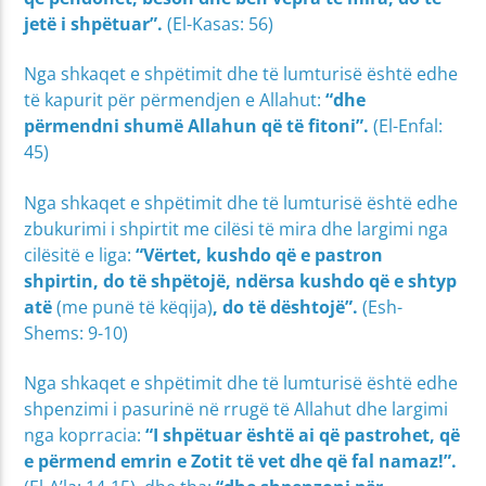
jetë i shpëtuar”.
(El-Kasas: 56)
Nga shkaqet e shpëtimit dhe të lumturisë është edhe
të kapurit për përmendjen e Allahut:
“dhe
përmendni shumë Allahun që të fitoni”.
(El-Enfal:
45)
Nga shkaqet e shpëtimit dhe të lumturisë është edhe
zbukurimi i shpirtit me cilësi të mira dhe largimi nga
cilësitë e liga:
“Vërtet, kushdo që e pastron
shpirtin, do të shpëtojë, ndërsa kushdo që e shtyp
atë
(me punë të këqija)
, do të dështojë”.
(Esh-
Shems: 9-10)
Nga shkaqet e shpëtimit dhe të lumturisë është edhe
shpenzimi i pasurinë në rrugë të Allahut dhe largimi
nga koprracia:
“I shpëtuar është ai që pastrohet, që
e përmend emrin e Zotit të vet dhe që fal namaz!”.