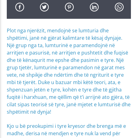
Plot nga njerëzit, mendojnë se lumturia dhe
shpëtimi, janë në gjërat kalimtare të kësaj dynjaje.
Një grup nga ta, lumturinë e paramendojnë në
arritjen e pasurisë, në arritjen e pushtetit dhe fuqisë
dhe të kënaqurit me epshe dhe pasimin e tyre. Një
grup tjetër, lumturinë e paramendon në garat mes
vete, në shpikje dhe ndërtim dhe të ngriturit e tyre
mbi të tjerët. Duke u bazuar mbi këtë teori, ata, e
shpenzuan jetën e tyre, kohën e tyre dhe të gjitha
fuqitë i harxhuan, me qëllim që t’i arrijnë ato gjëra, të
cilat sipas teorisë së tyre, janë mjetet e lumturisë dhe
shpëtimit në dynja!
Kjo u bë preokupimi i tyre kryesor dhe brenga më e
madhe, derisa në mendjen e tyre nuk la vend për