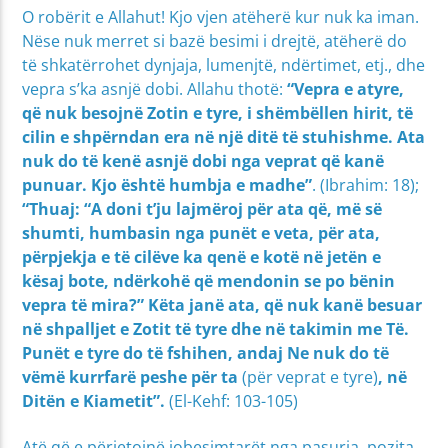
O robërit e Allahut! Kjo vjen atëherë kur nuk ka iman.
Nëse nuk merret si bazë besimi i drejtë, atëherë do
të shkatërrohet dynjaja, lumenjtë, ndërtimet, etj., dhe
vepra s’ka asnjë dobi. Allahu thotë:
“Vepra e atyre,
që nuk besojnë Zotin e tyre, i shëmbëllen hirit, të
cilin e shpërndan era në një ditë të stuhishme. Ata
nuk do të kenë asnjë dobi nga veprat që kanë
punuar. Kjo është humbja e madhe”
. (Ibrahim: 18);
“Thuaj: “A doni t’ju lajmëroj për ata që, më së
shumti, humbasin nga punët e veta, për ata,
përpjekja e të cilëve ka qenë e kotë në jetën e
kësaj bote, ndërkohë që mendonin se po bënin
vepra të mira?” Këta janë ata, që nuk kanë besuar
në shpalljet e Zotit të tyre dhe në takimin me Të.
Punët e tyre do të fshihen, andaj Ne nuk do të
vëmë kurrfarë peshe për ta
(për veprat e tyre)
, në
Ditën e Kiametit”.
(El-Kehf: 103-105)
Atë që e përjetojnë jobesimtarët nga pasuria, pozita,