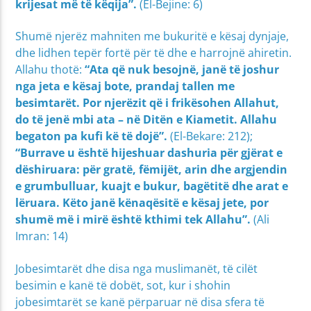
krijesat më të këqija”.
(El-Bejine: 6)
Shumë njerëz mahniten me bukuritë e kësaj dynjaje,
dhe lidhen tepër fortë për të dhe e harrojnë ahiretin.
Allahu thotë:
“Ata që nuk besojnë, janë të joshur
nga jeta e kësaj bote, prandaj tallen me
besimtarët. Por njerëzit që i frikësohen Allahut,
do të jenë mbi ata – në Ditën e Kiametit. Allahu
begaton pa kufi kë të dojë”.
(El-Bekare: 212);
“Burrave u është hijeshuar dashuria për gjërat e
dëshiruara: për gratë, fëmijët, arin dhe argjendin
e grumbulluar, kuajt e bukur, bagëtitë dhe arat e
lëruara. Këto janë kënaqësitë e kësaj jete, por
shumë më i mirë është kthimi tek Allahu”.
(Ali
Imran: 14)
Jobesimtarët dhe disa nga muslimanët, të cilët
besimin e kanë të dobët, sot, kur i shohin
jobesimtarët se kanë përparuar në disa sfera të