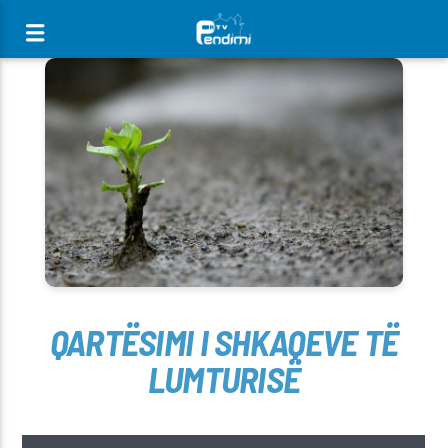
[There are no radio stations in the database]
QARTËSIMI I SHKAQEVE TË
LUMTURISË