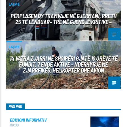
LAJME
PËRPLASEN DY TRAMVAJE NË GJERMANI, RRETH
25 TË LËNDUAR– TRE NË GJENDJE KRITIKE –
LAJME
14 VATRA ZJARRI NË SHQIPËRI GJATË 10 ORËVE TË
FUNDIT, 7 ENDE AKTIVE – NDËRHYRJE ME
ZJARRFIKËS, HELIKOPTER DHE AVION
PAS PAK
EDICIONI INFORMATIV
09:00