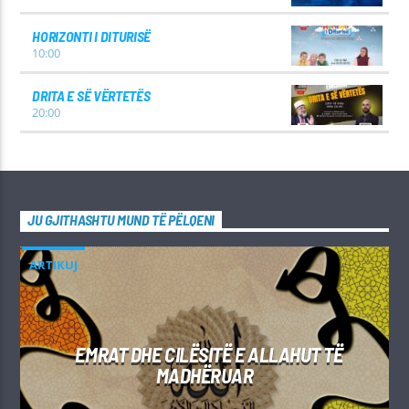
HORIZONTI I DITURISË
10:00
DRITA E SË VËRTETËS
20:00
JU GJITHASHTU MUND TË PËLQENI
ARTIKUJ
EMRAT DHE CILËSITË E ALLAHUT TË
MADHËRUAR