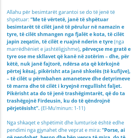
Allahu për besimtarët garantoi se do të jenë të
shpëtuar:
“Me të vërtetë, janë të shpëtuar
besimtarët të cilët janë të përulur në namazin e
tyre, të cilët shmangen nga fjalët e kota, të cilët
japin zeqatin, të cilët e ruajnë nderin e tyre
(nga
marrëdhëniet e jashtëligjshme)
, përveçse me gratë e
tyre ose me skllavet që kanë në zotërim – dhe, për
këtë, nuk janë fajtorë, ndërsa ata që kërkojnë
përtej kësaj, pikërisht ata janë shkelës (të kufijve),
– të cilët u përmbahen amaneteve dhe detyrimeve
të marra dhe të cilët i kryejnë rregullisht faljet.
Pikërisht ata do të jenë trashëgimtarët, që do ta
trashëgojnë Firdeusin, ku do të qëndrojnë
përjetësisht”.
(El-Mu’minun: 1-11)
Nga shkaqet e shpëtimit dhe lumturisë është edhe
pendimi nga gjynahet dhe veprat e mira:
“Porse, ai
që pendohet, beson dhe bën vepra të mira, do të