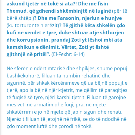
askund tjetër në tokë si ata?! Dhe me fisin
Themud, që gdhendi shkëmbinjtë në luginë
(për të
bërë shtëpi)
? Dhe me Faraonin, njeriun e hunjve
(ku torturonte njerëzit)
? Të gjithë këta shkelën çdo
kufi në vendet e tyre, duke shtuar atje shthurjen
dhe korrupsionin, prandaj Zoti yt lëshoi mbi ata
kamxhikun e dënimit. Vërtet, Zoti yt është
gjithnjë në pritë!”.
(El-Fexhr: 6-14)
Në sferën e ndërtimtarisë dhe shpikjes, shumë popuj
bashkëkohorë, filluan ta humbin rehatinë dhe
sigurinë, për shkak kërcënimeve që ua bëjnë popujt e
tjerë, apo ia bëjnë njëri-tjetrit, me qëllim të paraqitjes
të fuqisë së tyre, njëri karshi tjetrit. Filluan të garojnë
mes veti në armatim dhe fuqi, pra, në mjete
shkatërrimi e jo në mjete që japin siguri dhe rehati.
Njerëzit filluan të jetojnë në frikë, se do të ndodhë në
çdo moment luftë dhe çorodi në tokë.