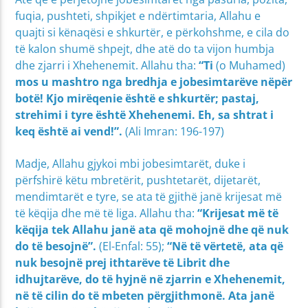
fuqia, pushteti, shpikjet e ndërtimtaria, Allahu e
quajti si kënaqësi e shkurtër, e përkohshme, e cila do
të kalon shumë shpejt, dhe atë do ta vijon humbja
dhe zjarri i Xhehenemit. Allahu tha:
“Ti
(o Muhamed)
mos u mashtro nga bredhja e jobesimtarëve nëpër
botë! Kjo mirëqenie është e shkurtër; pastaj,
strehimi i tyre është Xhehenemi. Eh, sa shtrat i
keq është ai vend!”.
(Ali Imran: 196-197)
Madje, Allahu gjykoi mbi jobesimtarët, duke i
përfshirë këtu mbretërit, pushtetarët, dijetarët,
mendimtarët e tyre, se ata të gjithë janë krijesat më
të këqija dhe më të liga. Allahu tha:
“Krijesat më të
këqija tek Allahu janë ata që mohojnë dhe që nuk
do të besojnë”.
(El-Enfal: 55);
“Në të vërtetë, ata që
nuk besojnë prej ithtarëve të Librit dhe
idhujtarëve, do të hyjnë në zjarrin e Xhehenemit,
në të cilin do të mbeten përgjithmonë. Ata janë