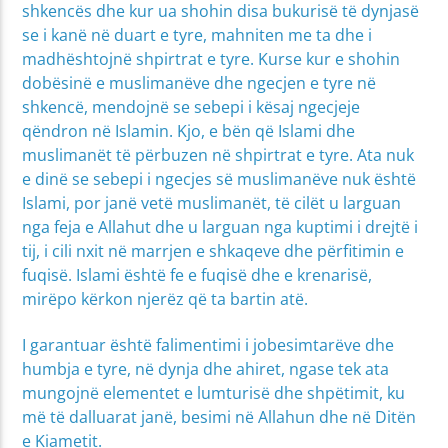
shkencës dhe kur ua shohin disa bukurisë të dynjasë
se i kanë në duart e tyre, mahniten me ta dhe i
madhështojnë shpirtrat e tyre. Kurse kur e shohin
dobësinë e muslimanëve dhe ngecjen e tyre në
shkencë, mendojnë se sebepi i kësaj ngecjeje
qëndron në Islamin. Kjo, e bën që Islami dhe
muslimanët të përbuzen në shpirtrat e tyre. Ata nuk
e dinë se sebepi i ngecjes së muslimanëve nuk është
Islami, por janë vetë muslimanët, të cilët u larguan
nga feja e Allahut dhe u larguan nga kuptimi i drejtë i
tij, i cili nxit në marrjen e shkaqeve dhe përfitimin e
fuqisë. Islami është fe e fuqisë dhe e krenarisë,
mirëpo kërkon njerëz që ta bartin atë.
I garantuar është falimentimi i jobesimtarëve dhe
humbja e tyre, në dynja dhe ahiret, ngase tek ata
mungojnë elementet e lumturisë dhe shpëtimit, ku
më të dalluarat janë, besimi në Allahun dhe në Ditën
e Kiametit.