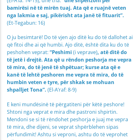
(El-A’la: 14-15), dhe tha:
“dhe shpenzoni për
bamirësi në të mirën tuaj. Ata që e ruajnë veten
nga lakmia e saj, pikërisht ata janë të fituarit”.
(Et-Tegabun: 16)
O ju besimtarë! Do të vjen ajo ditë ku do të dallohet ai
që fitoi dhe ai që humbi. Ajo ditë, është dita ku do të
peshohen veprat:
“Peshimi
(i veprave)
, atë ditë do
të jetë i drejtë. Ata që u rëndon peshorja me vepra
të mira, do të jenë të shpëtuar; kurse ata që e
kanë të lehtë peshoren me vepra të mira, do të
humbin veten e tyre, për shkak se mohuan
shpalljet Tona”.
(El-A’raf: 8-9)
E keni mundësinë të përgatiteni për këtë peshore!
Shtoni nga veprat e mira dhe pastroni shpirtin.
Mendoni se si të rëndohet peshorja e juaj me vepra
të mira, dhe dijeni, se veprat shpërblehen sipas
përfundimit! Ashtu si veproni, ashtu do të veprohet