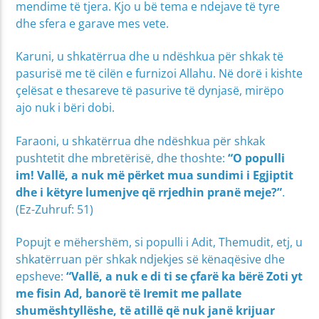
mendime të tjera. Kjo u bë tema e ndejave të tyre
dhe sfera e garave mes vete.
Karuni, u shkatërrua dhe u ndëshkua për shkak të
pasurisë me të cilën e furnizoi Allahu. Në dorë i kishte
çelësat e thesareve të pasurive të dynjasë, mirëpo
ajo nuk i bëri dobi.
Faraoni, u shkatërrua dhe ndëshkua për shkak
pushtetit dhe mbretërisë, dhe thoshte:
“O populli
im! Vallë, a nuk më përket mua sundimi i Egjiptit
dhe i këtyre lumenjve që rrjedhin pranë meje?”
.
(Ez-Zuhruf: 51)
Popujt e mëhershëm, si populli i Adit, Themudit, etj, u
shkatërruan për shkak ndjekjes së kënaqësive dhe
epsheve:
“Vallë, a nuk e di ti se çfarë ka bërë Zoti yt
me fisin Ad, banorë të Iremit me pallate
shumështyllëshe, të atillë që nuk janë krijuar