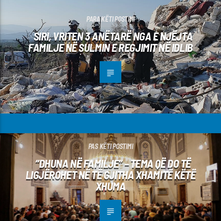
PARA KËTI POSTIMI
SIRI, VRITEN 3 ANËTARË NGA E NJËJTA
FAMILJE NË SULMIN E REGJIMIT NË IDLIB
PAS KËTI POSTIMI
“DHUNA NË FAMILJE” – TEMA QË DO TË
LIGJËROHET NË TË GJITHA XHAMITË KËTË
XHUMA