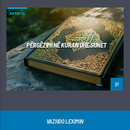
ARTIKUJ
PËRGËZIMI NË KURAN DHE SUNET
Irfan Jahiu
28 KORRIK, 2026
VAZHDO LEXIMIN