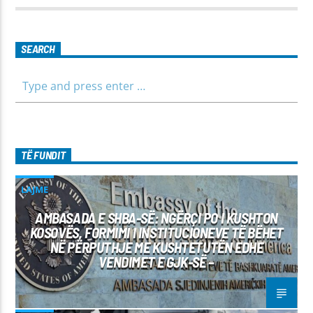
parashikimin e motit. Qëndroni me ne për informim të saktë,
të shpejtë dhe të besueshëm.
SEARCH
TË FUNDIT
LAJME
AMBASADA E SHBA-SË: NGËRÇI PO I KUSHTON
KOSOVËS, FORMIMI I INSTITUCIONEVE TË BËHET
NË PËRPUTHJE ME KUSHTETUTËN EDHE
VENDIMET E GJK-SË –