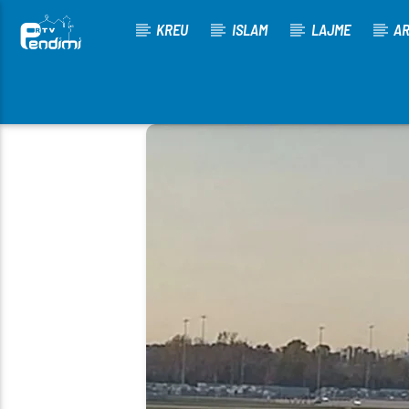
KREU
ISLAM
LAJME
AR
[There are no radio stations in the database]