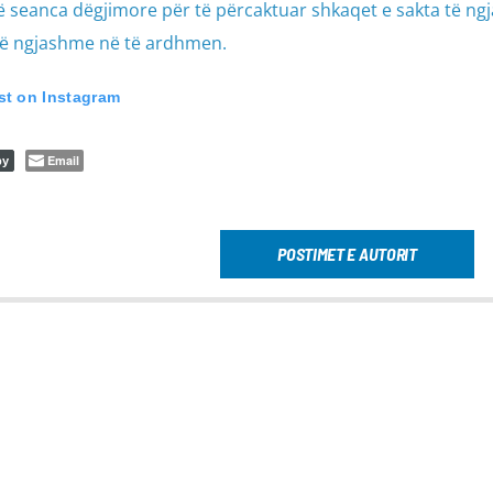
ë seanca dëgjimore për të përcaktuar shkaqet e sakta të ngj
të ngjashme në të ardhmen.
st on Instagram
Email
py
POSTIMET E AUTORIT