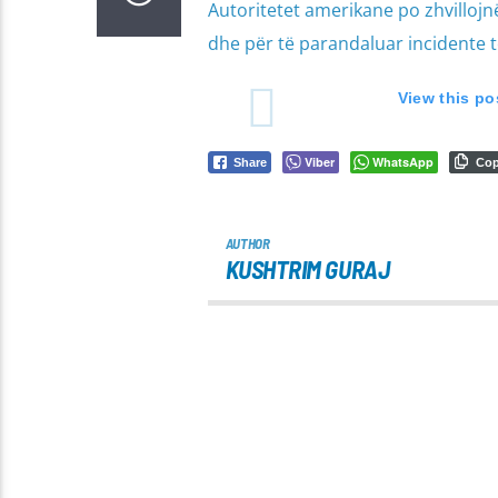
Autoritetet amerikane po zhvillojn
dhe për të parandaluar incidente 
View this po
Viber
WhatsApp
Share
Co
AUTHOR
KUSHTRIM GURAJ