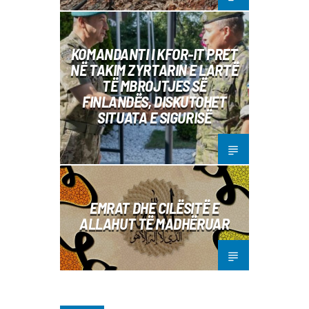
KOMANDANTI I KFOR-IT PRET
NË TAKIM ZYRTARIN E LARTË
TË MBROJTJES SË
FINLANDËS, DISKUTOHET
SITUATA E SIGURISË
EMRAT DHE CILËSITË E
ALLAHUT TË MADHËRUAR