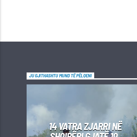
JU GJITHASHTU MUND TË PËLQENI
14 VATRA ZJARRI NË
SHQIPËRI GJATË 10