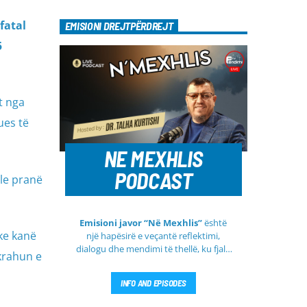
fatal
EMISIONI DREJTPËRDREJT
5
t nga
ues të
NE MEXHLIS
PODCAST
ale pranë
Emisioni javor “Në Mexhlis”
është
ke kanë
një hapësirë e veçantë reflektimi,
dialogu dhe mendimi të thellë, ku fjala
krahun e
e urtë dhe diskutimi i sinqertë marrin
kuptim të veçantë. Ky emision
INFO AND EPISODES
transmetohet
drejtpërdrejt çdo të
martë
, duke sjellë tek publiku një