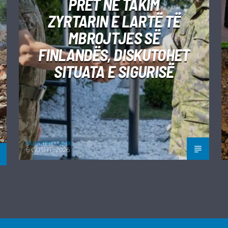
PRET NË TAKIM
ZYRTARIN E LARTË TË
MBROJTJES SË
FINLANDËS, DISKUTOHET
SITUATA E SIGURISË
Kushtrim Guraj
6 GUSHT, 2026