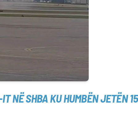
-IT NË SHBA KU HUMBËN JETËN 15