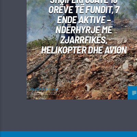
ORËVE TË FUNDIT, 7
ENDE AKTIVE –
NDËRHYRJE ME
ZJARRFIKËS,
HELIKOPTER DHE AVION
Kushtrim Guraj
6 GUSHT, 2026