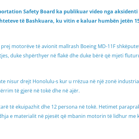
portation Safety Board ka publikuar video nga aksidenti 
 Shteteve të Bashkuara, ku vitin e kaluar humbën jetën 1
 prej motorëve të avionit mallrash Boeing MD-11F shkëpute
es, duke shpërthyer në flakë dhe duke bërë që mjeti flutur
te nisur drejt Honolulu-s kur u rrëzua në një zonë industri
ërrim të gjerë në tokë dhe në ajër.
arë të ekuipazhit dhe 12 persona në tokë. Hetimet parapra
dhja e materialit në pjesët që mbanin motorin të lidhur me 