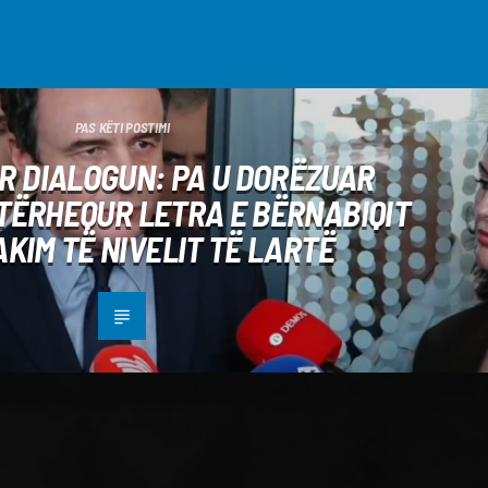
PAS KËTI POSTIMI
ËR DIALOGUN: PA U DORËZUAR
 TËRHEQUR LETRA E BËRNABIQIT
AKIM TË NIVELIT TË LARTË