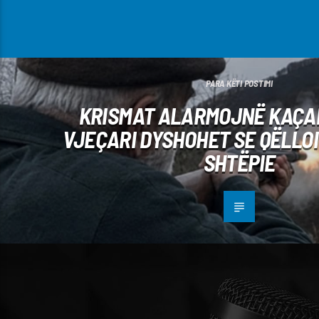
PARA KËTI POSTIMI
KRISMAT ALARMOJNË KAÇAN
VJEÇARI DYSHOHET SE QËLLOI
SHTËPIE