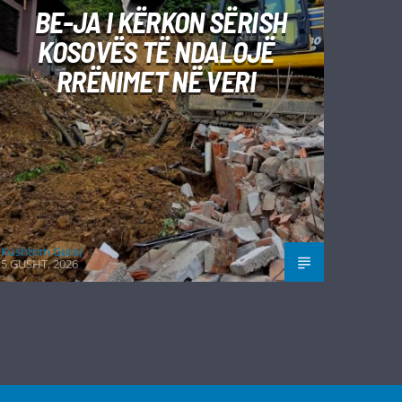
BE-JA I KËRKON SËRISH
KOSOVËS TË NDALOJË
RRËNIMET NË VERI
Kushtrim Guraj
5 GUSHT, 2026