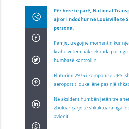
Për herë të parë, National Trans
ajror i ndodhur në Louisville të
persona.
Pamjet tregojnë momentin kur një
krahu vetëm pak sekonda pas ngritj
humbasë kontrollin.
Fluturimi 2976 i kompanisë UPS ish
aeroportit, duke lënë pas një shkat
Në aksident humbën jetën tre anët
zbuluar çarje të shkaktuara nga lo
avionit.