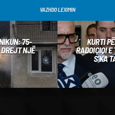
VAZHDO LEXIMIN
IKUN: 75-
KURTI P
 DREJT NJË
RADOIÇIQI E
S’KA T