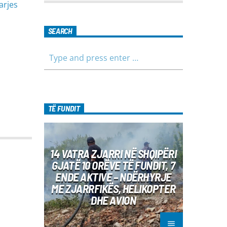
arjes
formë komunikimi të hapur, të qetë
dhe shumë përmbajtësore
SEARCH
TË FUNDIT
14 VATRA ZJARRI NË SHQIPËRI
GJATË 10 ORËVE TË FUNDIT, 7
ENDE AKTIVE – NDËRHYRJE
ME ZJARRFIKËS, HELIKOPTER
DHE AVION