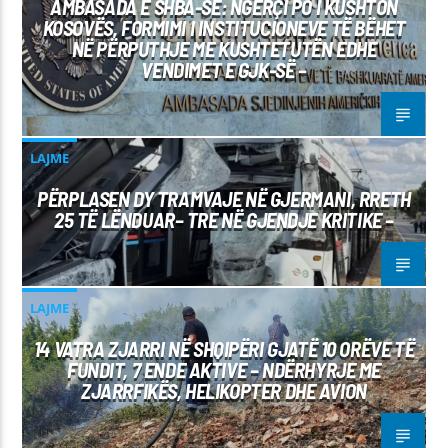
AMBASADA E SHBA-SË: NGËRÇI PO I KUSHTON
KOSOVËS, FORMIMI I INSTITUCIONEVE TË BËHET
NË PËRPUTHJE ME KUSHTETUTËN EDHE
VENDIMET E GJK-SË –
LAJME
PËRPLASEN DY TRAMVAJE NË GJERMANI, RRETH
25 TË LËNDUAR– TRE NË GJENDJE KRITIKE –
LAJME
14 VATRA ZJARRI NË SHQIPËRI GJATË 10 ORËVE TË
FUNDIT, 7 ENDE AKTIVE – NDËRHYRJE ME
ZJARRFIKËS, HELIKOPTER DHE AVION