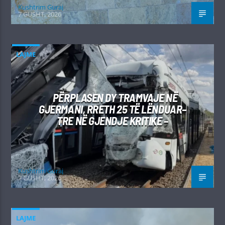
Kushtrim Guraj
7 GUSHT, 2026
LAJME
PËRPLASEN DY TRAMVAJE NË
GJERMANI, RRETH 25 TË LËNDUAR–
TRE NË GJENDJE KRITIKE –
Kushtrim Guraj
7 GUSHT, 2026
LAJME