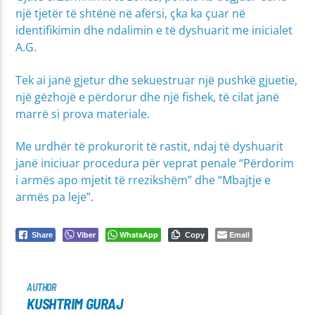
një tjetër të shtënë në afërsi, çka ka çuar në
identifikimin dhe ndalimin e të dyshuarit me inicialet
A.G.
Tek ai janë gjetur dhe sekuestruar një pushkë gjuetie,
një gëzhojë e përdorur dhe një fishek, të cilat janë
marrë si prova materiale.
Me urdhër të prokurorit të rastit, ndaj të dyshuarit
janë iniciuar procedura për veprat penale “Përdorim
i armës apo mjetit të rrezikshëm” dhe “Mbajtje e
armës pa leje”.
Viber
WhatsApp
Email
Share
Copy
AUTHOR
KUSHTRIM GURAJ