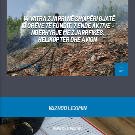
14 VATRA ZJARRI NË SHQIPËRI GJATË
10 ORËVE TË FUNDIT, 7 ENDE AKTIVE –
NDËRHYRJE ME ZJARRFIKËS,
HELIKOPTER DHE AVION
Kushtrim Guraj
6 GUSHT, 2026
VAZHDO LEXIMIN
PARA KËTI POSTIMI