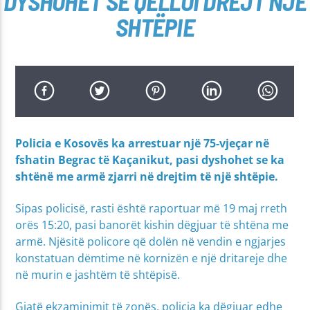
DYSHOHET SE QËLLOI DREJT NJË
SHTËPIE
Policia e Kosovës ka arrestuar një 75-vjeçar në
fshatin Begrac të Kaçanikut, pasi dyshohet se ka
shtënë me armë zjarri në drejtim të një shtëpie.
Sipas policisë, rasti është raportuar më 19 maj rreth
orës 15:20, pasi banorët kishin dëgjuar të shtëna me
armë. Njësitë policore që dolën në vendin e ngjarjes
konstatuan dëmtime në kornizën e një dritareje dhe
në murin e jashtëm të shtëpisë.
Gjatë ekzaminimit të zonës, policia ka dëgjuar edhe