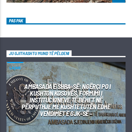
PAS PAK
JU GJITHASHTU MUND TË PËLQENI
LAJME
AMBASADA E SHBA-SË: NGËRÇI PO I
KUSHTON KOSOVËS, FORMIMI I
INSTITUCIONEVE TË BËHET NË
PËRPUTHJE ME KUSHTETUTËN EDHE
VENDIMET E GJK-SË –