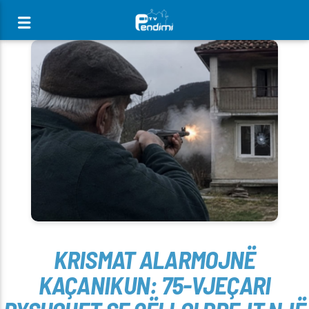
[There are no radio stations in the database]
KRISMAT ALARMOJNË
KAÇANIKUN: 75-VJEÇARI