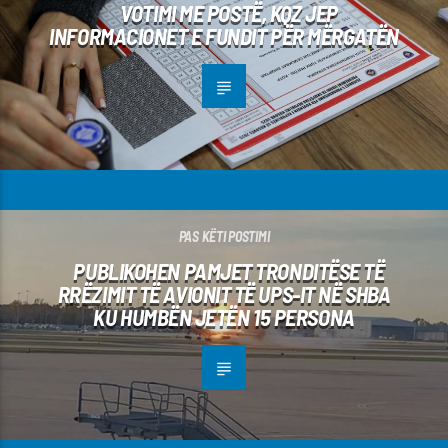
VOTIMI ME POSTË, KQZ JEP
INFORMACIONET E FUNDIT PËR MËRGATËN
PAS KËTI POSTIMI
PUBLIKOHEN PAMJET TRONDITËSE TË
RRËZIMIT TË AVIONIT TË UPS-IT NË SHBA
KU HUMBËN JETËN 15 PERSONA