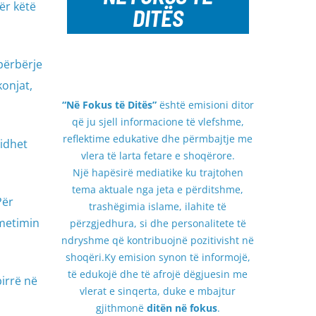
ër këtë
DITËS
përbërje
onjat,
“Në Fokus të Ditës”
është emisioni ditor
që ju sjell informacione të vlefshme,
reflektime edukative dhe përmbajtje me
lidhet
vlera të larta fetare e shoqërore.
Një hapësirë mediatike ku trajtohen
tema aktuale nga jeta e përditshme,
Për
trashëgimia islame, ilahite të
emetimin
përzgjedhura, si dhe personalitete të
ndryshme që kontribuojnë pozitivisht në
shoqëri.Ky emision synon të informojë,
të edukojë dhe të afrojë dëgjuesin me
irrë në
vlerat e sinqerta, duke e mbajtur
gjithmonë
ditën në fokus
.