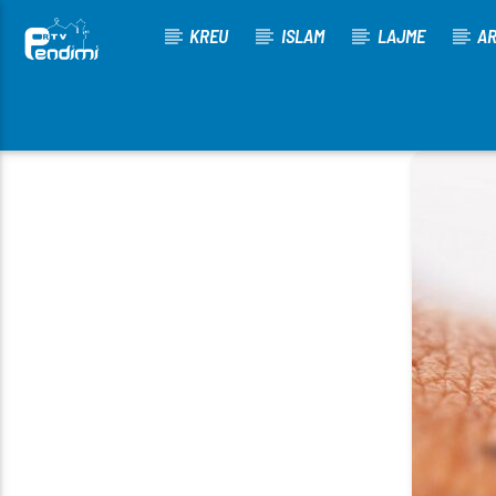
KREU
ISLAM
LAJME
AR
[There are no radio stations in the database]