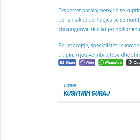
Ekspertët paralajmërojnë se kupti
për shkak të përhapjes së sëmund
chikungunya, të cilat po ndikohen
Për mbrojtje, specialistët rekoma
trupin, rrjetave mbrojtëse dhe shm
Viber
WhatsApp
Share
Co
AUTHOR
KUSHTRIM GURAJ