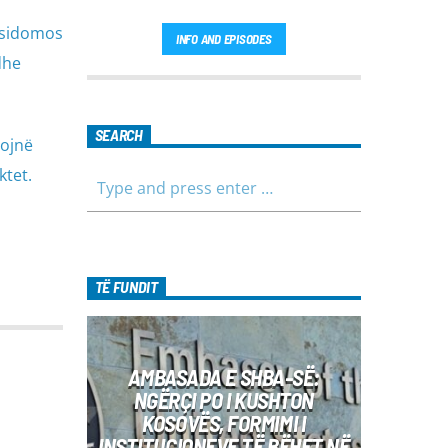
, sidomos
INFO AND EPISODES
dhe
SEARCH
lojnë
ktet.
TË FUNDIT
AMBASADA E SHBA-SË:
NGËRÇI PO I KUSHTON
KOSOVËS, FORMIMI I
INSTITUCIONEVE TË BËHET NË