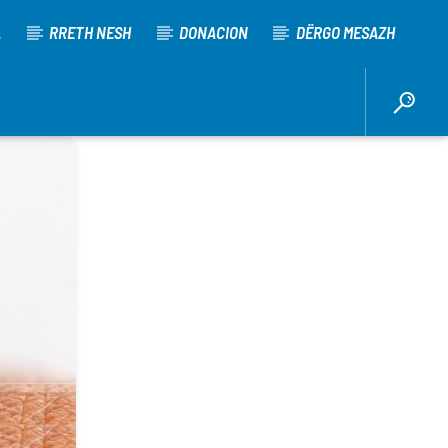
A
RRETH NESH
DONACION
DËRGO MESAZH