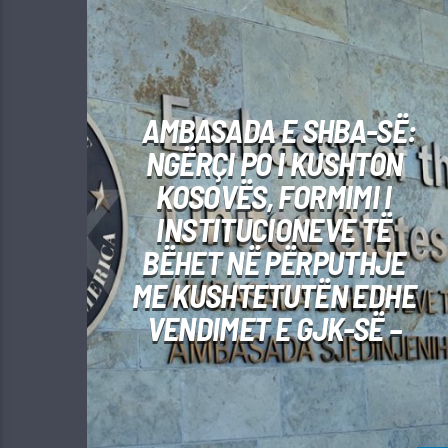
AMBASADA E SHBA-SË:
NGËRÇI PO I KUSHTON
KOSOVËS, FORMIMI I
INSTITUCIONEVE TË
BËHET NË PËRPUTHJE
ME KUSHTETUTËN EDHE
VENDIMET E GJK-SË –