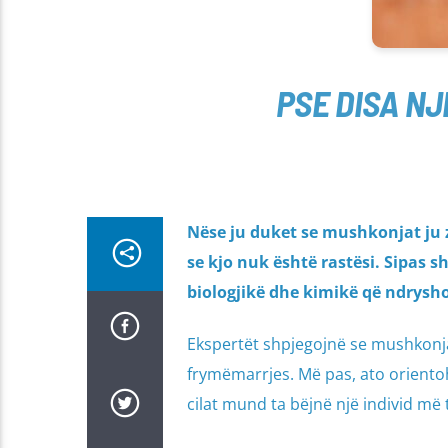
PSE DISA N
Nëse ju duket se mushkonjat ju z
se kjo nuk është rastësi. Sipas 
biologjikë dhe kimikë që ndrysh
Ekspertët shpjegojnë se mushkonjat 
frymëmarrjes. Më pas, ato orientoh
cilat mund ta bëjnë një individ më 