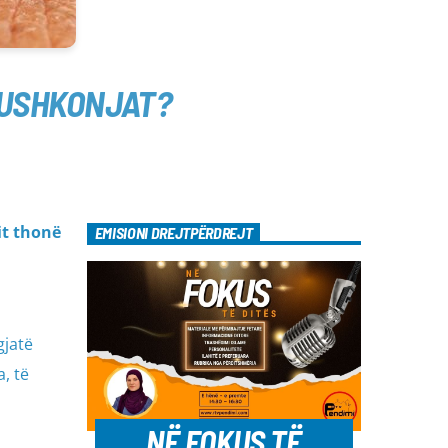
MUSHKONJAT?
it thonë
EMISIONI DREJTPËRDREJT
gjatë
, të
NË FOKUS TË