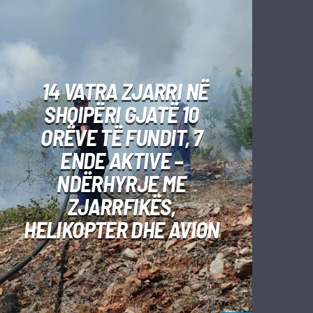
14 VATRA ZJARRI NË
SHQIPËRI GJATË 10
ORËVE TË FUNDIT, 7
ENDE AKTIVE –
NDËRHYRJE ME
ZJARRFIKËS,
HELIKOPTER DHE AVION