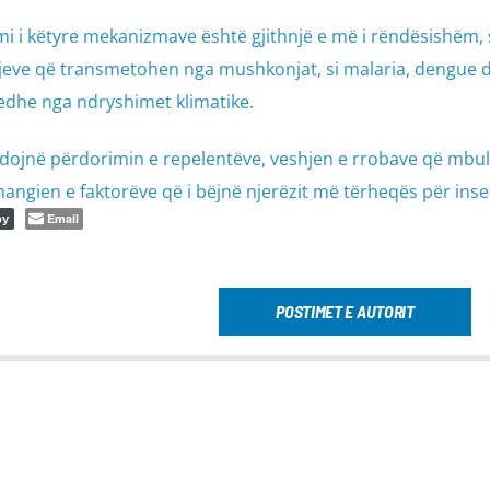
mi i këtyre mekanizmave është gjithnjë e më i rëndësishëm
jeve që transmetohen nga mushkonjat, si malaria, dengue 
 edhe nga ndryshimet klimatike.
ndojnë përdorimin e repelentëve, veshjen e rrobave që mbu
angien e faktorëve që i bëjnë njerëzit më tërheqës për inse
Email
py
POSTIMET E AUTORIT