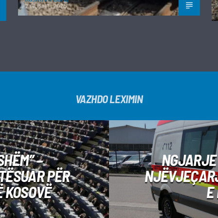
7 GUSHT, 2026
VAZHDO LEXIMIN
SHËM” –
NGJARJE 
ETËSUAR PËR
NJËVJEÇARJ
Ë KOSOVË
E