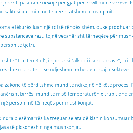
erëzit, pasi kanë nevojë për gjak për zhvillimin e vezëve. P
ë me saktësi burimin më të përshtatshëm të ushqimit.
oma e lëkurës luan një rol të rëndësishëm, duke prodhuar 
yre substancave rezultojnë veçanërisht tërheqëse për mushk
erson te tjetri.
është “1-okten-3-ol”, i njohur si “alkooli i kërpudhave”, i cili 
rës dhe mund të rrisë ndjeshëm tërheqjen ndaj insekteve.
isa zakone të përditshme mund të ndikojnë në këtë proces. 
çanërisht birrës, mund të rrisë temperaturën e trupit dhe 
rë një person më tërheqës për mushkonjat.
qindra pjesëmarrës ka treguar se ata që kishin konsumuar b
gjasa të pickoheshin nga mushkonjat.