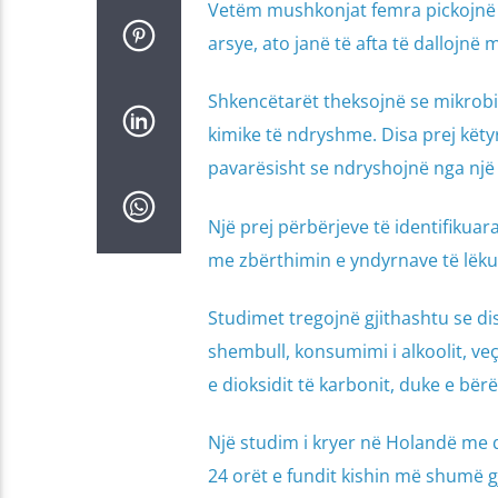
Vetëm mushkonjat femra pickojnë nj
arsye, ato janë të afta të dallojn
Shkencëtarët theksojnë se mikrobi
kimike të ndryshme. Disa prej kët
pavarësisht se ndryshojnë nga një p
Një prej përbërjeve të identifikuara 
me zbërthimin e yndyrnave të lëku
Studimet tregojnë gjithashtu se d
shembull, konsumimi i alkoolit, ve
e dioksidit të karbonit, duke e bë
Një studim i kryer në Holandë me 
24 orët e fundit kishin më shumë 