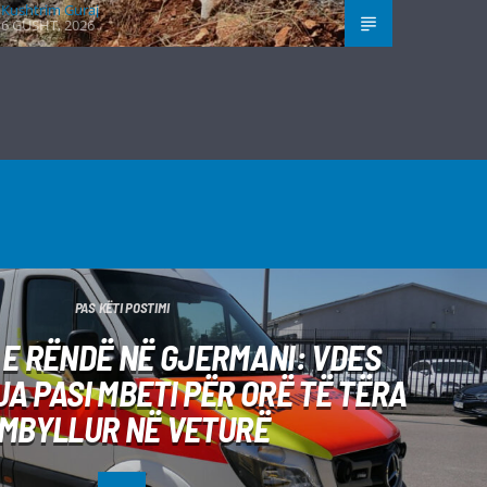
Kushtrim Guraj
6 GUSHT, 2026
PAS KËTI POSTIMI
E RËNDË NË GJERMANI: VDES
A PASI MBETI PËR ORË TË TËRA
 MBYLLUR NË VETURË