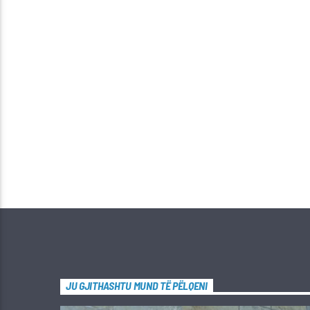
JU GJITHASHTU MUND TË PËLQENI