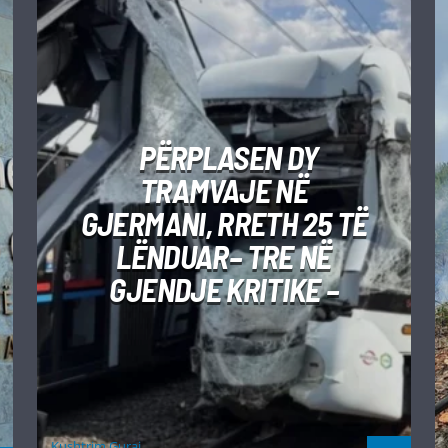
PËRPLASEN DY
TRAMVAJE NË
GJERMANI, RRETH 25 TË
LËNDUAR– TRE NË
GJENDJE KRITIKE –
Kushtrim Guraj