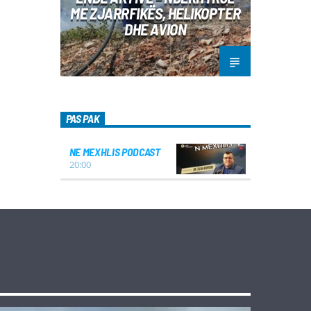
ME ZJARRFIKËS, HELIKOPTER
DHE AVION
PAS PAK
NE MEXHLIS PODCAST
20:00