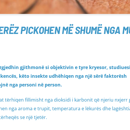
JERËZ PICKOHEN MË SHUMË NGA 
gjedhin gjithmonë si objektivin e tyre kryesor, studiues
shkencës, këto insekte udhëhiqen nga një sërë faktorësh
ojnë nga personi në person.
tërhiqen fillimisht nga dioksidi i karbonit që njeriu nxjerr 
en nga aroma e trupit, temperatura e lëkurës dhe lagështia
tërheqës se një tjetër.