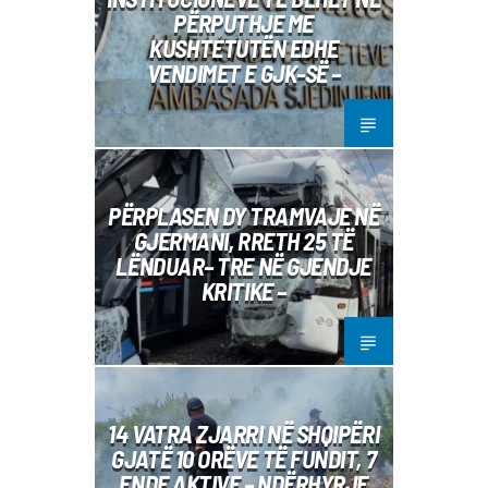
PËRPUTHJE ME
KUSHTETUTËN EDHE
VENDIMET E GJK-SË –
PËRPLASEN DY TRAMVAJE NË
GJERMANI, RRETH 25 TË
LËNDUAR– TRE NË GJENDJE
KRITIKE –
14 VATRA ZJARRI NË SHQIPËRI
GJATË 10 ORËVE TË FUNDIT, 7
ENDE AKTIVE – NDËRHYRJE