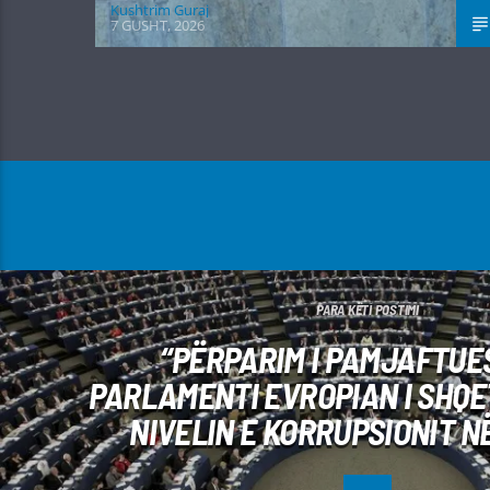
Kushtrim Guraj
7 GUSHT, 2026
PARA KËTI POSTIMI
“PËRPARIM I PAMJAFTUE
PARLAMENTI EVROPIAN I SHQ
NIVELIN E KORRUPSIONIT N