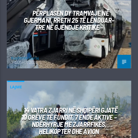
PËRPLASEN DY TRAMVAJE NË
GJERMANI, RRETH 25 TË LËNDUAR–
TRE NË GJENDJE KRITIKE –
Kushtrim Guraj
7 GUSHT, 2026
LAJME
14 VATRA ZJARRI NË SHQIPËRI GJATË
10 ORËVE TË FUNDIT, 7 ENDE AKTIVE –
NDËRHYRJE ME ZJARRFIKËS,
HELIKOPTER DHE AVION