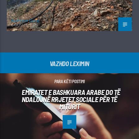
Kushtrim Guraj
6 GUSHT, 2026
VAZHDO LEXIMIN
PARA KËTI POSTIMI
EMIRATET E BASHKUARA ARABE DO TË
NDALOJNË RRJETET SOCIALE PËR TË
MITURIT