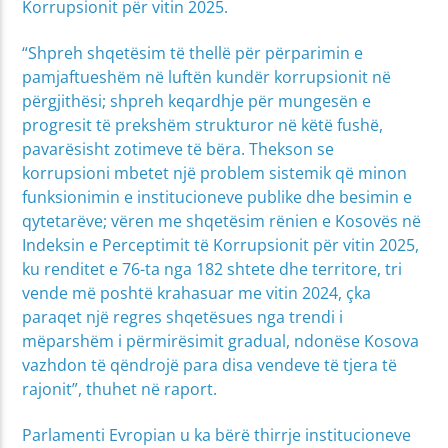
Korrupsionit për vitin 2025.
“Shpreh shqetësim të thellë për përparimin e
pamjaftueshëm në luftën kundër korrupsionit në
përgjithësi; shpreh keqardhje për mungesën e
progresit të prekshëm strukturor në këtë fushë,
pavarësisht zotimeve të bëra. Thekson se
korrupsioni mbetet një problem sistemik që minon
funksionimin e institucioneve publike dhe besimin e
qytetarëve; vëren me shqetësim rënien e Kosovës në
Indeksin e Perceptimit të Korrupsionit për vitin 2025,
ku renditet e 76-ta nga 182 shtete dhe territore, tri
vende më poshtë krahasuar me vitin 2024, çka
paraqet një regres shqetësues nga trendi i
mëparshëm i përmirësimit gradual, ndonëse Kosova
vazhdon të qëndrojë para disa vendeve të tjera të
rajonit”, thuhet në raport.
Parlamenti Evropian u ka bërë thirrje institucioneve