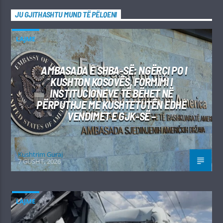
JU GJITHASHTU MUND TË PËLQENI
LAJME
AMBASADA E SHBA-SË: NGËRÇI PO I
KUSHTON KOSOVËS, FORMIMI I
INSTITUCIONEVE TË BËHET NË
PËRPUTHJE ME KUSHTETUTËN EDHE
VENDIMET E GJK-SË –
Kushtrim Guraj
7 GUSHT, 2026
LAJME