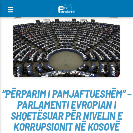
[There are no radio stations in the database]
“PËRPARIM I PAMJAFTUESHËM” –
PARLAMENTI EVROPIAN I
SHQETËSUAR PËR NIVELIN E
KORRUPSIONIT NË KOSOVË