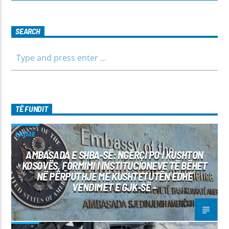
SEARCH
TË FUNDIT
LAJME
AMBASADA E SHBA-SË: NGËRÇI PO I KUSHTON
KOSOVËS, FORMIMI I INSTITUCIONEVE TË BËHET
NË PËRPUTHJE ME KUSHTETUTËN EDHE
VENDIMET E GJK-SË –