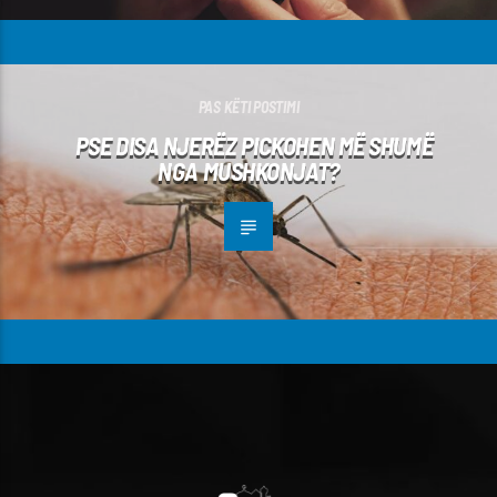
PAS KËTI POSTIMI
PSE DISA NJERËZ PICKOHEN MË SHUMË
NGA MUSHKONJAT?