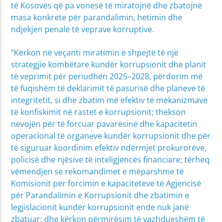
të Kosovës që pa vonesë të miratojnë dhe zbatojnë
masa konkrete për parandalimin, hetimin dhe
ndjekjen penale të veprave korruptive.
“Kërkon në veçanti miratimin e shpejtë të një
strategjie kombëtare kundër korrupsionit dhe planit
të veprimit për periudhën 2025–2028, përdorim më
të fuqishëm të deklarimit të pasurisë dhe planeve të
integritetit, si dhe zbatim më efektiv të mekanizmave
të konfiskimit në rastet e korrupsionit; thekson
nevojën për të forcuar pavarësinë dhe kapacitetin
operacional të organeve kundër korrupsionit dhe për
të siguruar koordinim efektiv ndërmjet prokurorëve,
policisë dhe njësive të inteligjencës financiare; tërheq
vëmendjen se rekomandimet e mëparshme të
Komisionit për forcimin e kapaciteteve të Agjencisë
për Parandalimin e Korrupsionit dhe zbatimin e
legjislacionit kundër korrupsionit ende nuk janë
zbatuar; dhe kërkon përmirësim të vazhdueshëm të