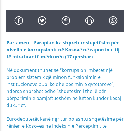
Parlamenti Evropian ka shprehur shqetësim për
nivelin e korrupsionit në Kosovë në raportin e tij
të miratuar të mërkurën (17 qershor).
Në dokument thuhet se “korrupsioni mbetet një
problem sistemik që minon funksionimin e
institucioneve publike dhe besimin e qytetarëve”,
ndërsa shprehet edhe “shqetësim i thellë për
përparimin e pamjaftueshëm në luftën kundër kësaj
dukurie”.
Eurodeputetët kanë ngritur po ashtu shqetësime për
rënien e Kosovës në Indeksin e Perceptimit të