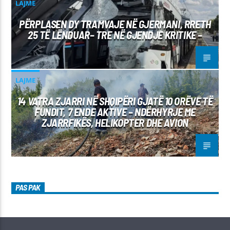
LAJME
PËRPLASEN DY TRAMVAJE NË GJERMANI, RRETH
25 TË LËNDUAR– TRE NË GJENDJE KRITIKE –
LAJME
14 VATRA ZJARRI NË SHQIPËRI GJATË 10 ORËVE TË
FUNDIT, 7 ENDE AKTIVE – NDËRHYRJE ME
ZJARRFIKËS, HELIKOPTER DHE AVION
PAS PAK