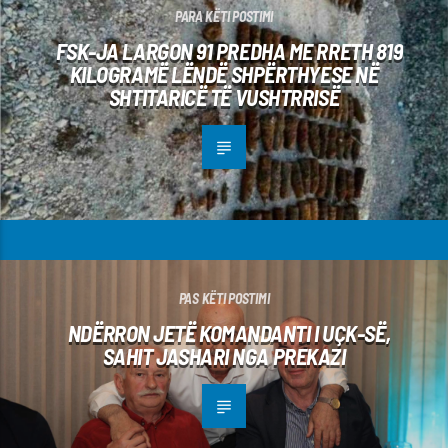
PARA KËTI POSTIMI
FSK-JA LARGON 91 PREDHA ME RRETH 819
KILOGRAMË LËNDË SHPËRTHYESE NË
SHTITARICË TË VUSHTRRISË
PAS KËTI POSTIMI
NDËRRON JETË KOMANDANTI I UÇK-SË,
SAHIT JASHARI NGA PREKAZI