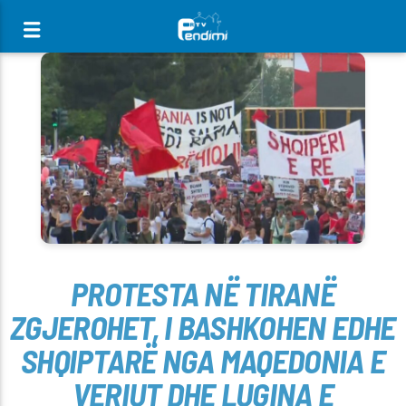
[There are no radio stations in the database]
PROTESTA NË TIRANË
ZGJEROHET, I BASHKOHEN EDHE
SHQIPTARË NGA MAQEDONIA E
VERIUT DHE LUGINA E