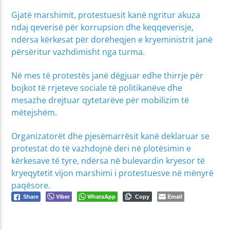
Gjatë marshimit, protestuesit kanë ngritur akuza
ndaj qeverisë për korrupsion dhe keqqeverisje,
ndërsa kërkesat për dorëheqjen e kryeministrit janë
përsëritur vazhdimisht nga turma.
Në mes të protestës janë dëgjuar edhe thirrje për
bojkot të rrjeteve sociale të politikanëve dhe
mesazhe drejtuar qytetarëve për mobilizim të
mëtejshëm.
Organizatorët dhe pjesëmarrësit kanë deklaruar se
protestat do të vazhdojnë deri në plotësimin e
kërkesave të tyre, ndërsa në bulevardin kryesor të
kryeqytetit vijon marshimi i protestuesve në mënyrë
paqësore.
Viber
WhatsApp
Email
Share
Copy