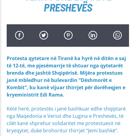
PRESHEVËS
Protesta qytetare në Tiranë ka hyrë në ditën e saj
të 12-të, me pjesëmarrje të shtuar nga qytetarët
brenda dhe jashtë Shqipërisë. Mijëra protestues
janë mbledhur në bulevardin “Dëshmorët e
Kombit”, ku kanë vijuar thirrjet për dorëheqjen e
kryeministrit Edi Rama.
Këtë herë, protestës i janë bashkuar edhe shqiptarë
nga Maqedonia e Veriut dhe Lugina e Preshevës, të
cilët kanë shprehur solidaritet me protestuesit në
kryeqytet, duke brohoritur thirrjet “Jemi bashkë”.