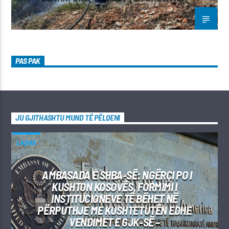
PAS PAK
JU GJITHASHTU MUND TË PËLQENI
LAJME
AMBASADA E SHBA-SË: NGËRÇI PO I
KUSHTON KOSOVËS, FORMIMI I
INSTITUCIONEVE TË BËHET NË
PËRPUTHJE ME KUSHTETUTËN EDHE
VENDIMET E GJK-SË –