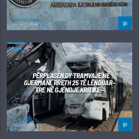
Kushtrim Guraj
7 GUSHT, 2026
LAJME
PËRPLASEN DY TRAMVAJE NË
GJERMANI, RRETH 25 TË LËNDUAR–
TRE NË GJENDJE KRITIKE –
Kushtrim Guraj
7 GUSHT, 2026