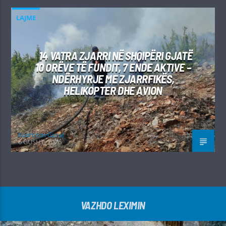
LAJME
14 VATRA ZJARRI NË SHQIPËRI GJATË
10 ORËVE TË FUNDIT, 7 ENDE AKTIVE –
NDËRHYRJE ME ZJARRFIKËS,
HELIKOPTER DHE AVION
Kushtrim Guraj
6 GUSHT, 2026
VAZHDO LEXIMIN