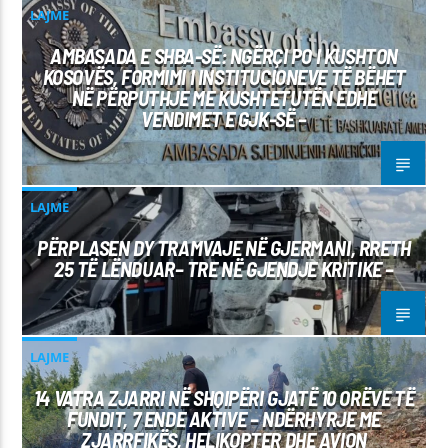
LAJME
AMBASADA E SHBA-SË: NGËRÇI PO I KUSHTON
KOSOVËS, FORMIMI I INSTITUCIONEVE TË BËHET
NË PËRPUTHJE ME KUSHTETUTËN EDHE
VENDIMET E GJK-SË –
LAJME
PËRPLASEN DY TRAMVAJE NË GJERMANI, RRETH
25 TË LËNDUAR– TRE NË GJENDJE KRITIKE –
LAJME
14 VATRA ZJARRI NË SHQIPËRI GJATË 10 ORËVE TË
FUNDIT, 7 ENDE AKTIVE – NDËRHYRJE ME
ZJARRFIKËS, HELIKOPTER DHE AVION