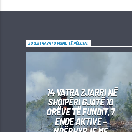
JU GJITHASHTU MUND TË PËLQENI
14 VATRA ZJARRI NË
SHQIPËRI GJATË 10
ORËVE TË FUNDIT, 7
ENDE AKTIVE –
NDËRHYRJE ME