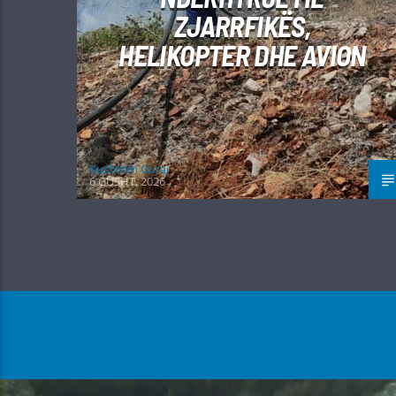
ZJARRFIKËS,
HELIKOPTER DHE AVION
Kushtrim Guraj
6 GUSHT, 2026