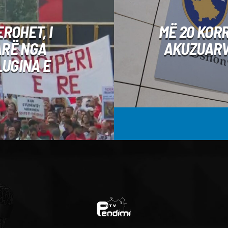
ROHET, I
MË 20 KOR
ARË NGA
AKUZUARV
LUGINA E