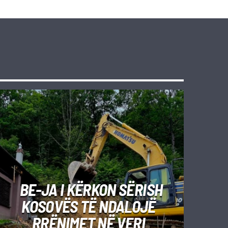
BE-JA I KËRKON SËRISH
KOSOVËS TË NDALOJË
RRËNIMET NË VERI