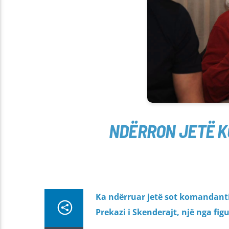
NDËRRON JETË KO
Ka ndërruar jetë sot komandanti 
Prekazi i Skenderajt, një nga figu