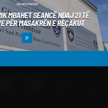
PAS KËTI POSTIMI
RIK MBAHET SEANCË NDAJ 21 TË
E PËR MASAKRËN E REÇAKUT