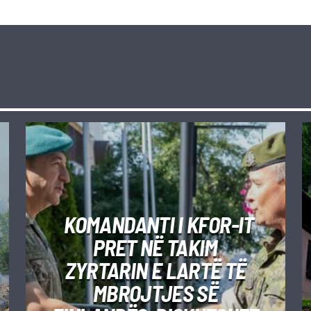
KOMANDANTI I KFOR-IT
PRET NË TAKIM
ZYRTARIN E LARTË TË
MBROJTJES SË