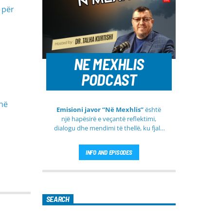
 për
NE MEXHLIS
PODCAST
 në
Emisioni javor “Në Mexhlis”
është
një hapësirë e veçantë reflektimi,
dialogu dhe mendimi të thellë, ku fjala
e urtë dhe diskutimi i sinqertë marrin
kuptim të veçantë. Ky emision
INFO AND EPISODES
transmetohet
drejtpërdrejt çdo të
martë
, duke sjellë tek publiku një
formë komunikimi të hapur, të qetë
dhe shumë përmbajtësore
SEARCH