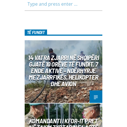
TË FUNDIT
14 VATRA ZJARRI NË SHQIPËRI
GJATË 10 ORËVE TË FUNDIT, 7
ENDE AKTIVE – NDËRHYRJE
ME ZJARRFIKËS, HELIKOPTER
DHE AVION
KOMANDANTI I KFOR-IT PRET