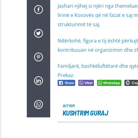
Jashari njihej si njëri nga themelue
lirinë e Kosovës që në fazat e saj 
strukturimit të saj.
Ndërkohë, figura e tij është përkujt
kontribuuan në organizimin dhe zhv
Familjarë, bashkëluftëtarë dhe qytet
Prekaz.
Viber
WhatsApp
Share
Co
AUTHOR
KUSHTRIM GURAJ