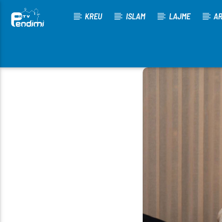
KREU
ISLAM
LAJME
AR
[There are no radio stations in the database]