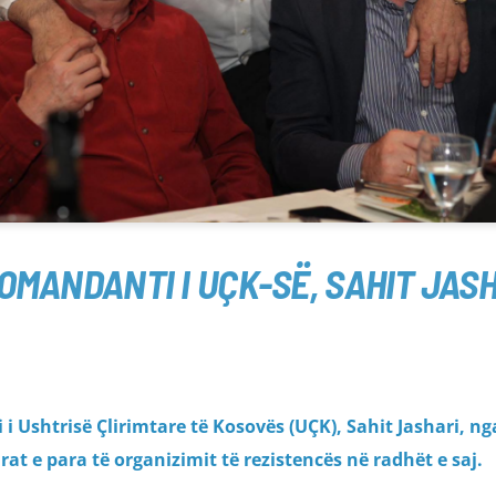
MANDANTI I UÇK-SË, SAHIT JAS
i Ushtrisë Çlirimtare të Kosovës (UÇK), Sahit Jashari, ng
rat e para të organizimit të rezistencës në radhët e saj.