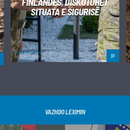
FINLANDËS, DISKUTOHET
SITUATA E SIGURISË
Kushtrim Guraj
6 GUSHT, 2026
VAZHDO LEXIMIN