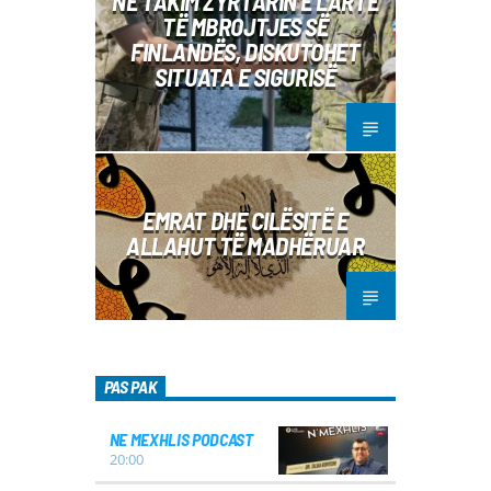
NË TAKIM ZYRTARIN E LARTË
TË MBROJTJES SË
FINLANDËS, DISKUTOHET
SITUATA E SIGURISË
EMRAT DHE CILËSITË E
ALLAHUT TË MADHËRUAR
PAS PAK
NE MEXHLIS PODCAST
20:00