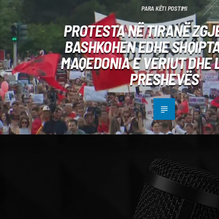
PARA KËTI POSTIMI
PROTESTA NË TIRANË ZGJE
BASHKOHEN EDHE SHQIPT
MAQEDONIA E VERIUT DHE 
PRESHEVËS