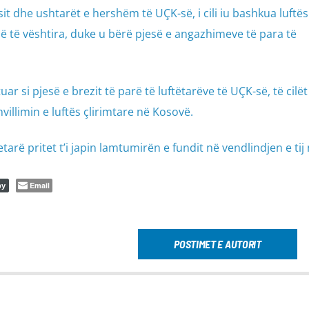
sit dhe ushtarët e hershëm të UÇK-së, i cili iu bashkua luftës
më të vështira, duke u bërë pjesë e angazhimeve të para të
uar si pjesë e brezit të parë të luftëtarëve të UÇK-së, të cilët
illimin e luftës çlirimtare në Kosovë.
arë pritet t’i japin lamtumirën e fundit në vendlindjen e tij
Email
py
POSTIMET E AUTORIT