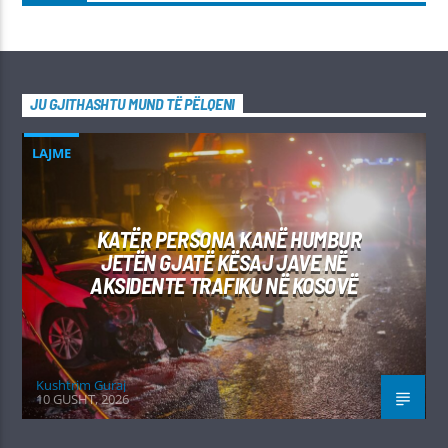
JU GJITHASHTU MUND TË PËLQENI
LAJME
KATËR PERSONA KANË HUMBUR
JETËN GJATË KËSAJ JAVE NË
AKSIDENTE TRAFIKU NË KOSOVË
Kushtrim Guraj
10 GUSHT, 2026