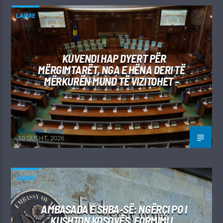
LAJME
KUVENDI HAP DYERT PËR
MËRGIMTARËT, NGA E HËNA DERI TË
MËRKURËN MUND TË VIZITOHET –
Kushtrim Guraj
10 GUSHT, 2026
LAJME
AMBASADA E SHBA-SË: NGËRÇI PO I
KUSHTON KOSOVËS, FORMIMI I