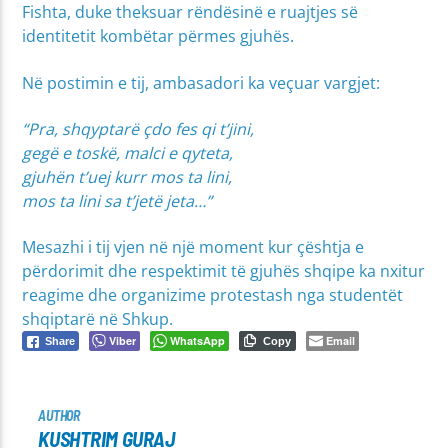
Fishta, duke theksuar rëndësinë e ruajtjes së
identitetit kombëtar përmes gjuhës.
Në postimin e tij, ambasadori ka veçuar vargjet:
“Pra, shqyptarë çdo fes qi t’jini,
gegë e toskë, malci e qyteta,
gjuhën t’uej kurr mos ta lini,
mos ta lini sa t’jetë jeta…”
Mesazhi i tij vjen në një moment kur çështja e
përdorimit dhe respektimit të gjuhës shqipe ka nxitur
reagime dhe organizime protestash nga studentët
shqiptarë në Shkup.
Viber
WhatsApp
Email
Share
Copy
AUTHOR
KUSHTRIM GURAJ