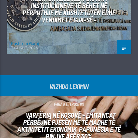
INSTITUCIONEVE TË BËHET NË
PËRPUTHJE ME KUSHTETUTËN EDHE
VENDIMET E GJK-SË –
Kushtrim Guraj
7 GUSHT, 2026
VAZHDO LEXIMIN
PARA KËTI POSTIMI
VARFËRIA NË KOSOVË – EMITANCAT
PËRBËJNË PJESËN MË TË MADHE TË
AKTIVITETIT EKONOMIK, PAPUNËSIA E TË
RINJVE AFËR 30%