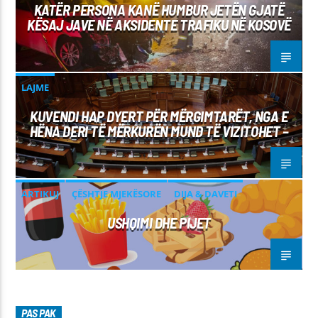
KATËR PERSONA KANË HUMBUR JETËN GJATË
KËSAJ JAVE NË AKSIDENTE TRAFIKU NË KOSOVË
LAJME
KUVENDI HAP DYERT PËR MËRGIMTARËT, NGA E
HËNA DERI TË MËRKURËN MUND TË VIZITOHET –
ARTIKUJ
ÇËSHTJE MJEKËSORE
DIJA & DAVETI
USHQIMI DHE PIJET
PAS PAK