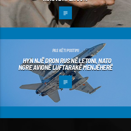
PAS KËTI POSTIMI
HYN NJË DRON RUS NË LETONI, NATO
NGRE AVIONË LUFTARAKË MENJËHERË