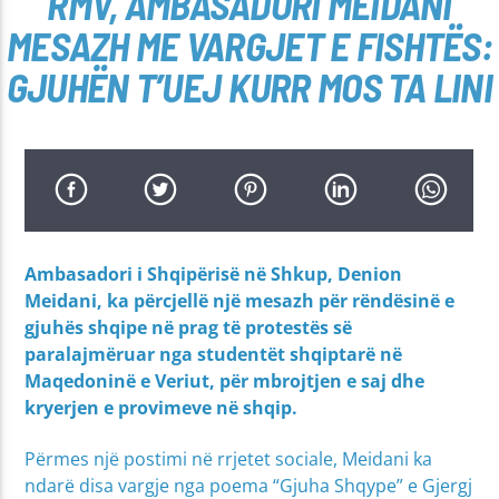
RMV, AMBASADORI MEIDANI
MESAZH ME VARGJET E FISHTËS:
GJUHËN T’UEJ KURR MOS TA LINI
Ambasadori i Shqipërisë në Shkup, Denion
Meidani, ka përcjellë një mesazh për rëndësinë e
gjuhës shqipe në prag të protestës së
paralajmëruar nga studentët shqiptarë në
Maqedoninë e Veriut, për mbrojtjen e saj dhe
kryerjen e provimeve në shqip.
Përmes një postimi në rrjetet sociale, Meidani ka
ndarë disa vargje nga poema “Gjuha Shqype” e Gjergj