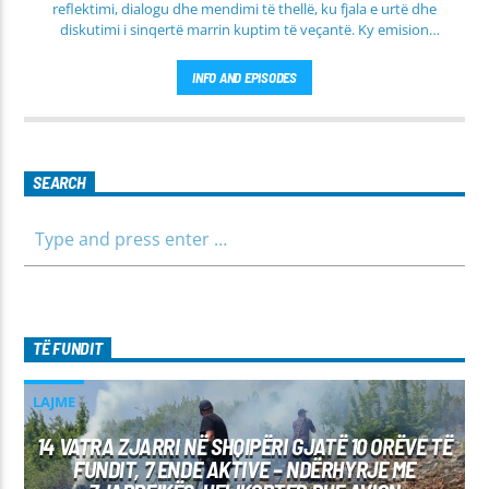
reflektimi, dialogu dhe mendimi të thellë, ku fjala e urtë dhe
diskutimi i sinqertë marrin kuptim të veçantë. Ky emision
transmetohet
drejtpërdrejt çdo të martë
, duke sjellë tek
publiku një formë komunikimi të hapur, të qetë dhe shumë
INFO AND EPISODES
përmbajtësore
SEARCH
TË FUNDIT
LAJME
14 VATRA ZJARRI NË SHQIPËRI GJATË 10 ORËVE TË
FUNDIT, 7 ENDE AKTIVE – NDËRHYRJE ME