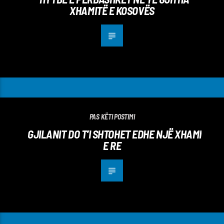
XHAMITË E KOSOVËS
PAS KËTI POSTIMI
GJILANIT DO T’I SHTOHET EDHE NJË XHAMI
E RE