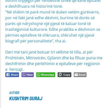
botimi shpjegoi për rëndësinë unike që kanë epitafet
e deshifruara në historinë tonë.
“Në shikim të parë mund të duken vetëm gurëvarre,
por në fakt janë edhe dëshmi, burime të dorës së
parës që ndryshojnë një pjesë të kaluar tonë të
trashëgimisë kulturore. Edhe praktika e dëshmon se
përmes epitafeve të shkruara, shkruhet një pjesë
biografi për personalitete”, tha ai.
Deri më tani janë botuar tri vëllime të tilla, ai për
Prishtinën, Mitrovicën, Gjilanin dhe ka filluar puna me
deshifrimin dhe përkthimin e epitafeve për regjionin
e Ferizajt.
Viber
WhatsApp
Email
Share
Copy
AUTHOR
KUSHTRIM GURAJ