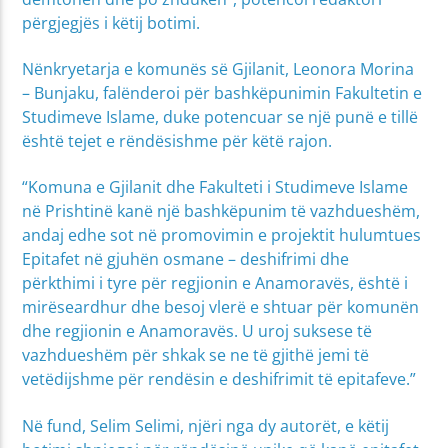
përgjegjës i këtij botimi.
Nënkryetarja e komunës së Gjilanit, Leonora Morina
– Bunjaku, falënderoi për bashkëpunimin Fakultetin e
Studimeve Islame, duke potencuar se një punë e tillë
është tejet e rëndësishme për këtë rajon.
“Komuna e Gjilanit dhe Fakulteti i Studimeve Islame
në Prishtinë kanë një bashkëpunim të vazhdueshëm,
andaj edhe sot në promovimin e projektit hulumtues
Epitafet në gjuhën osmane – deshifrimi dhe
përkthimi i tyre për regjionin e Anamoravës, është i
mirëseardhur dhe besoj vlerë e shtuar për komunën
dhe regjionin e Anamoravës. U uroj suksese të
vazhdueshëm për shkak se ne të gjithë jemi të
vetëdijshme për rendësin e deshifrimit të epitafeve.”
Në fund, Selim Selimi, njëri nga dy autorët, e këtij