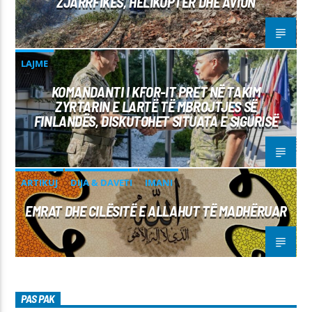
ZJARRFIKËS, HELIKOPTER DHE AVION
LAJME
KOMANDANTI I KFOR-IT PRET NË TAKIM
ZYRTARIN E LARTË TË MBROJTJES SË
FINLANDËS, DISKUTOHET SITUATA E SIGURISË
ARTIKUJ
DIJA & DAVETI
IMANI
EMRAT DHE CILËSITË E ALLAHUT TË MADHËRUAR
PAS PAK