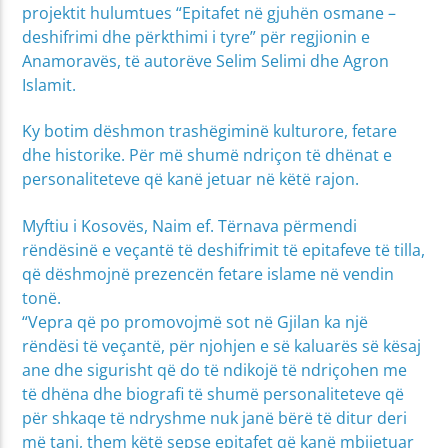
projektit hulumtues “Epitafet në gjuhën osmane –
deshifrimi dhe përkthimi i tyre” për regjionin e
Anamoravës, të autorëve Selim Selimi dhe Agron
Islamit.
Ky botim dëshmon trashëgiminë kulturore, fetare
dhe historike. Për më shumë ndriçon të dhënat e
personaliteteve që kanë jetuar në këtë rajon.
Myftiu i Kosovës, Naim ef. Tërnava përmendi
rëndësinë e veçantë të deshifrimit të epitafeve të tilla,
që dëshmojnë prezencën fetare islame në vendin
tonë.
“Vepra që po promovojmë sot në Gjilan ka një
rëndësi të veçantë, për njohjen e së kaluarës së kësaj
ane dhe sigurisht që do të ndikojë të ndriçohen me
të dhëna dhe biografi të shumë personaliteteve që
për shkaqe të ndryshme nuk janë bërë të ditur deri
më tani, them këtë sepse epitafet që kanë mbijetuar