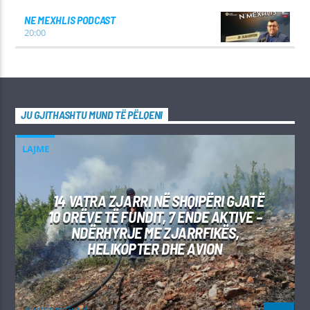
NE MEXHLIS PODCAST
20:00
JU GJITHASHTU MUND TË PËLQENI
LAJME
14 VATRA ZJARRI NË SHQIPËRI GJATË
10 ORËVE TË FUNDIT, 7 ENDE AKTIVE –
NDËRHYRJE ME ZJARRFIKËS,
HELIKOPTER DHE AVION
Kushtrim Guraj