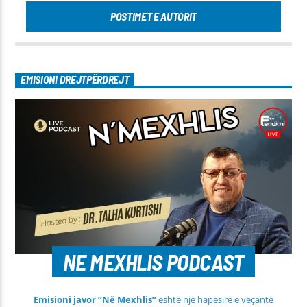
POSTIMET E AUTORIT
EMISIONI DREJTPËRDREJT
NE MEXHLIS PODCAST
Emisioni javor “Në Mexhlis”
është një hapësirë e veçantë