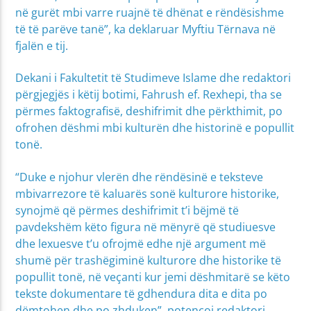
në gurët mbi varre ruajnë të dhënat e rëndësishme
të të parëve tanë”, ka deklaruar Myftiu Tërnava në
fjalën e tij.
Dekani i Fakultetit të Studimeve Islame dhe redaktori
përgjegjës i këtij botimi, Fahrush ef. Rexhepi, tha se
përmes faktografisë, deshifrimit dhe përkthimit, po
ofrohen dëshmi mbi kulturën dhe historinë e popullit
tonë.
“Duke e njohur vlerën dhe rëndësinë e teksteve
mbivarrezore të kaluarës sonë kulturore historike,
synojmë që përmes deshifrimit t’i bëjmë të
pavdekshëm këto figura në mënyrë që studiuesve
dhe lexuesve t’u ofrojmë edhe një argument më
shumë për trashëgiminë kulturore dhe historike të
popullit tonë, në veçanti kur jemi dëshmitarë se këto
tekste dokumentare të gdhendura dita e dita po
dëmtohen dhe po zhduken”, potencoi redaktori