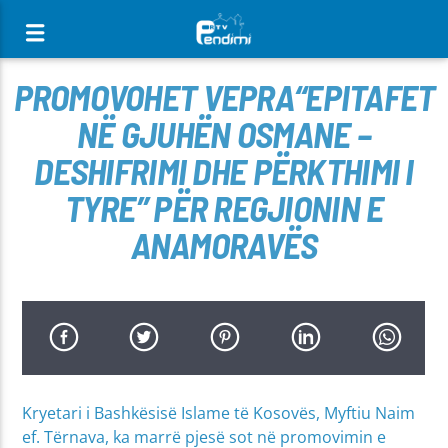
[There are no radio stations in the database]
PROMOVOHET VEPRA“EPITAFET
NË GJUHËN OSMANE –
DESHIFRIMI DHE PËRKTHIMI I
TYRE” PËR REGJIONIN E
ANAMORAVËS
Kryetari i Bashkësisë Islame të Kosovës, Myftiu Naim
ef. Tërnava, ka marrë pjesë sot në promovimin e