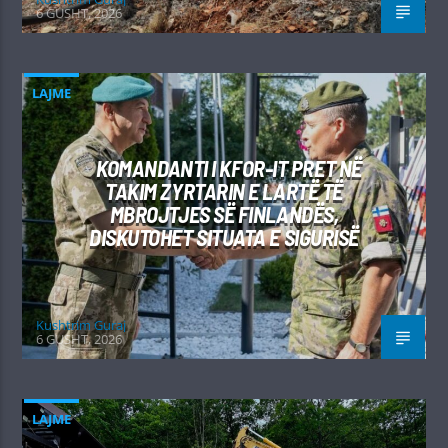
6 GUSHT, 2026
LAJME
KOMANDANTI I KFOR-IT PRET NË
TAKIM ZYRTARIN E LARTË TË
MBROJTJES SË FINLANDËS,
DISKUTOHET SITUATA E SIGURISË
Kushtrim Guraj
6 GUSHT, 2026
LAJME