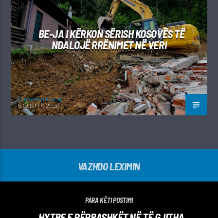
BE-JA I KËRKON SËRISH KOSOVËS TË
NDALOJË RRËNIMET NË VERI
Kushtrim Guraj
5 GUSHT, 2026
VAZHDO LEXIMIN
PARA KËTI POSTIMI
HYTBE E PËRBASHKËT NË TË GJITHA