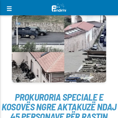
[There are no radio stations in the database]
PROKURORIA SPECIALE E
KOSOVËS NGRE AKTAKUZË NDAJ
45 PERSONAVE PËR RASTIN