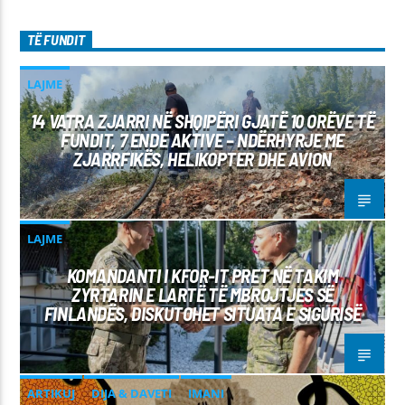
TË FUNDIT
LAJME
14 VATRA ZJARRI NË SHQIPËRI GJATË 10 ORËVE TË
FUNDIT, 7 ENDE AKTIVE – NDËRHYRJE ME
ZJARRFIKËS, HELIKOPTER DHE AVION
LAJME
KOMANDANTI I KFOR-IT PRET NË TAKIM
ZYRTARIN E LARTË TË MBROJTJES SË
FINLANDËS, DISKUTOHET SITUATA E SIGURISË
ARTIKUJ
DIJA & DAVETI
IMANI