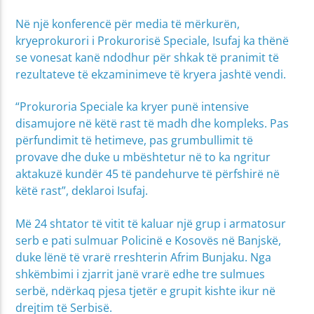
Në një konferencë për media të mërkurën,
kryeprokurori i Prokurorisë Speciale, Isufaj ka thënë
se vonesat kanë ndodhur për shkak të pranimit të
rezultateve të ekzaminimeve të kryera jashtë vendi.
“Prokuroria Speciale ka kryer punë intensive
disamujore në këtë rast të madh dhe kompleks. Pas
përfundimit të hetimeve, pas grumbullimit të
provave dhe duke u mbështetur në to ka ngritur
aktakuzë kundër 45 të pandehurve të përfshirë në
këtë rast”, deklaroi Isufaj.
Më 24 shtator të vitit të kaluar një grup i armatosur
serb e pati sulmuar Policinë e Kosovës në Banjskë,
duke lënë të vrarë rreshterin Afrim Bunjaku. Nga
shkëmbimi i zjarrit janë vrarë edhe tre sulmues
serbë, ndërkaq pjesa tjetër e grupit kishte ikur në
drejtim të Serbisë.