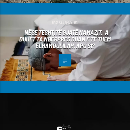
PAS KËTI POSTIMI
NËSE TESHTITË GJATË NAMAZIT,, A
DUHET TA NDËRPRES DUAN E TË THEM
ELHAMDULILAH, APO SI?