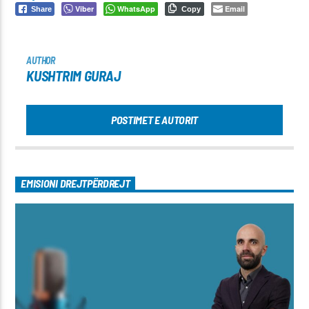
Viber
WhatsApp
Email
Share
Copy
AUTHOR
KUSHTRIM GURAJ
POSTIMET E AUTORIT
EMISIONI DREJTPËRDREJT