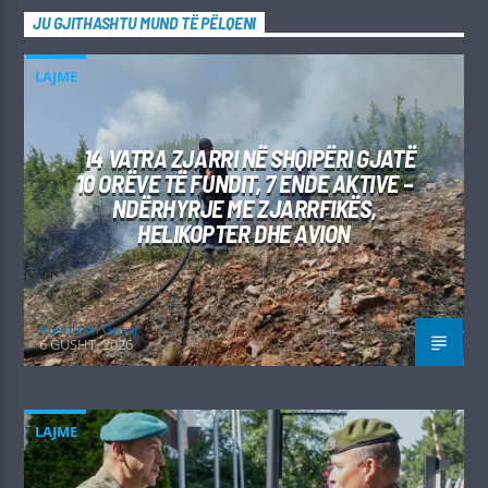
JU GJITHASHTU MUND TË PËLQENI
LAJME
14 VATRA ZJARRI NË SHQIPËRI GJATË
10 ORËVE TË FUNDIT, 7 ENDE AKTIVE –
NDËRHYRJE ME ZJARRFIKËS,
HELIKOPTER DHE AVION
Kushtrim Guraj
6 GUSHT, 2026
LAJME