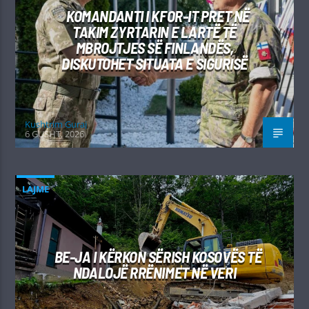
KOMANDANTI I KFOR-IT PRET NË
TAKIM ZYRTARIN E LARTË TË
MBROJTJES SË FINLANDËS,
DISKUTOHET SITUATA E SIGURISË
Kushtrim Guraj
6 GUSHT, 2026
LAJME
BE-JA I KËRKON SËRISH KOSOVËS TË
NDALOJË RRËNIMET NË VERI