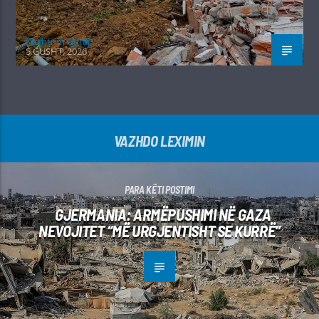
Kushtrim Guraj
5 GUSHT, 2026
VAZHDO LEXIMIN
PARA KËTI POSTIMI
GJERMANIA: ARMËPUSHIMI NË GAZA
NEVOJITET “MË URGJENTISHT SE KURRË”