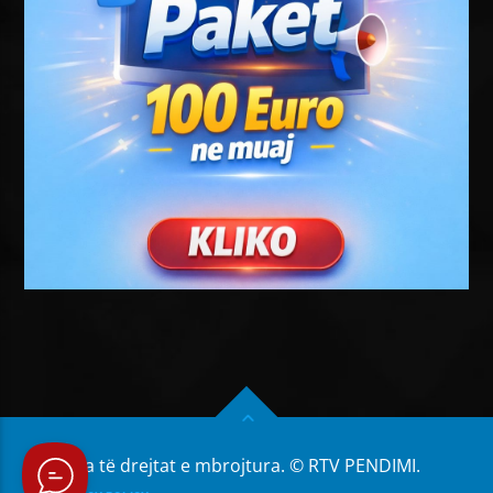
Të gjitha të drejtat e mbrojtura. © RTV PENDIMI.