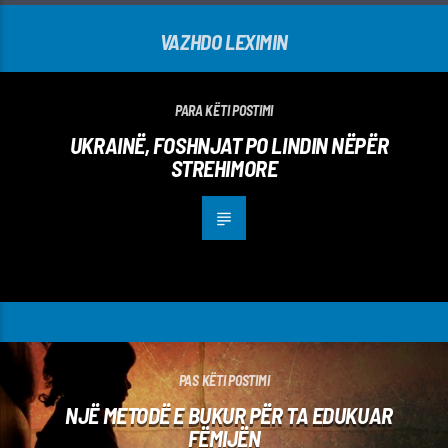
VAZHDO LEXIMIN
PARA KËTI POSTIMI
UKRAINË, FOSHNJAT PO LINDIN NËPËR
STREHIMORE
PAS KËTI POSTIMI
NJË METODË E BUKUR PËR TA EDUKUAR
FËMIJËN