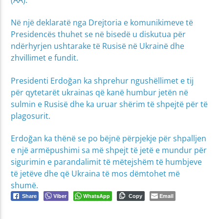
Në një deklaratë nga Drejtoria e komunikimeve të
Presidencës thuhet se në bisedë u diskutua për
ndërhyrjen ushtarake të Rusisë në Ukrainë dhe
zhvillimet e fundit.
Presidenti Erdoğan ka shprehur ngushëllimet e tij
për qytetarët ukrainas që kanë humbur jetën në
sulmin e Rusisë dhe ka uruar shërim të shpejtë për të
plagosurit.
Erdoğan ka thënë se po bëjnë përpjekje për shpalljen
e një armëpushimi sa më shpejt të jetë e mundur për
sigurimin e parandalimit të mëtejshëm të humbjeve
të jetëve dhe që Ukraina të mos dëmtohet më
shumë.
Viber
WhatsApp
Email
Share
Copy