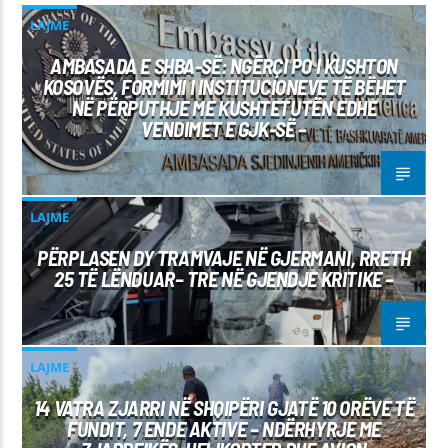
LAJME
AMBASADA E SHBA-SË: NGËRÇI PO I KUSHTON
KOSOVËS, FORMIMI I INSTITUCIONEVE TË BËHET
NË PËRPUTHJE ME KUSHTETUTËN EDHE
VENDIMET E GJK-SË –
LAJME
PËRPLASEN DY TRAMVAJE NË GJERMANI, RRETH
25 TË LËNDUAR– TRE NË GJENDJE KRITIKE –
LAJME
14 VATRA ZJARRI NË SHQIPËRI GJATË 10 ORËVE TË
FUNDIT, 7 ENDE AKTIVE – NDËRHYRJE ME