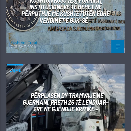
INSTITUCIONEVE TË BËHET NË
PËRPUTHJE ME KUSHTETUTËN EDHE
VENDIMET E GJK-SË –
Kushtrim Guraj
7 GUSHT, 2026
LAJME
PËRPLASEN DY TRAMVAJE NË
GJERMANI, RRETH 25 TË LËNDUAR–
TRE NË GJENDJE KRITIKE –