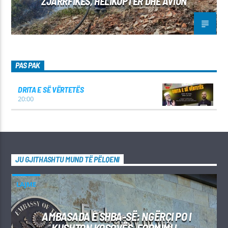
ZJARRFIKËS, HELIKOPTER DHE AVION
PAS PAK
DRITA E SË VËRTETËS
20:00
JU GJITHASHTU MUND TË PËLQENI
LAJME
AMBASADA E SHBA-SË: NGËRÇI PO I
KUSHTON KOSOVËS, FORMIMI I