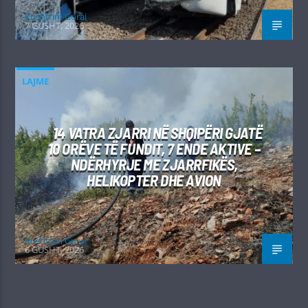
Kushtrim Guraj
7 GUSHT, 2026
LAJME
14 VATRA ZJARRI NË SHQIPËRI GJATË
10 ORËVE TË FUNDIT, 7 ENDE AKTIVE –
NDËRHYRJE ME ZJARRFIKËS,
HELIKOPTER DHE AVION
Kushtrim Guraj
6 GUSHT, 2026