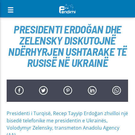
[There are no radio stations in the database]
PRESIDENTI ERDOĞAN DHE
ZELENSKY DISKUTOJNË
NDËRHYRJEN USHTARAKE TË
RUSISË NË UKRAINË
Presidenti i Turqisë, Recep Tayyip Erdoğan zhvilloi një
bisedë telefonike me presidentin e Ukrainës,
Volodymyr Zelensky, transmeton Anadolu Agency
(AA).