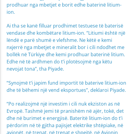
prodhuar nga mbetjet e borit edhe baterinë litium-
ion.
Ai tha se kanë filluar prodhimet testuese të baterisë
vendase dhe kombëtare litium-ion. “Litiumi është një
lëndë e parë shumë e vlefshme. Ne këtë e kemi
nxjerrë nga mbetjet e mineralit bor i cili ndodhet me
bollëk në Türkiye dhe kemi prodhuar baterinë litium.
Edhe në të ardhmen do t’i plotësojmë nga këtu
nevojat tona”, tha Piyade.
“Synojmë t‘i japim fund importit të baterive litium-ion
dhe të bëhemi një vend eksportues”, deklaroi Piyade.
“Po realizojmë një investim i cili nuk ekziston as në
Evropë. Tashmë jemi të pranishëm në ajër, tokë, det
dhe në burimet e energjisë. Bateritë litium-ion do t’i
përdorim në të gjitha pajisjet elektrike shtëpiake, në
avionët, në trenat, në trenat e shpejtë, në Avionin