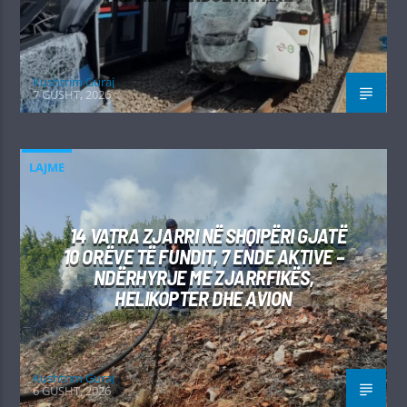
Kushtrim Guraj
7 GUSHT, 2026
LAJME
14 VATRA ZJARRI NË SHQIPËRI GJATË
10 ORËVE TË FUNDIT, 7 ENDE AKTIVE –
NDËRHYRJE ME ZJARRFIKËS,
HELIKOPTER DHE AVION
Kushtrim Guraj
6 GUSHT, 2026