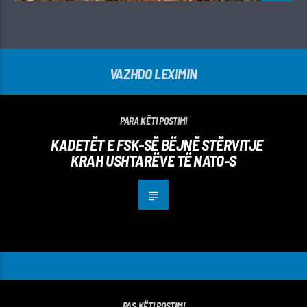
VAZHDO LEXIMIN
PARA KËTI POSTIMI
KADETËT E FSK-SË BËJNË STËRVITJE
KRAH USHTARËVE TË NATO-S
PAS KËTI POSTIMI