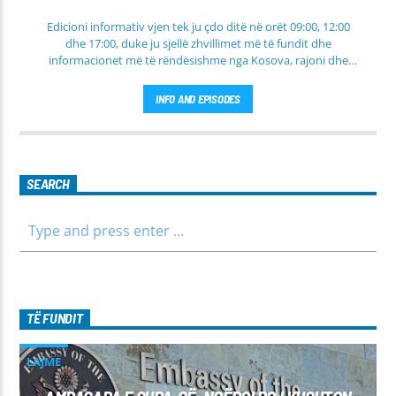
Edicioni informativ vjen tek ju çdo ditë në orët 09:00, 12:00
dhe 17:00, duke ju sjellë zhvillimet më të fundit dhe
informacionet më të rëndësishme nga Kosova, rajoni dhe
bota. Në këtë edicion do të gjeni lajme të përditësuara nga
fusha të ndryshme, përfshirë politikën, shoqërinë dhe
INFO AND EPISODES
ekonominë, si dhe rubrika të veçanta për sportin dhe
parashikimin e motit. Qëndroni me ne për informim të saktë,
të shpejtë dhe të besueshëm.
SEARCH
TË FUNDIT
LAJME