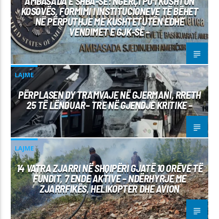
AMBASADA E SHBA-SË: NGËRÇI PO I KUSHTON
KOSOVËS, FORMIMI I INSTITUCIONEVE TË BËHET
NË PËRPUTHJE ME KUSHTETUTËN EDHE
VENDIMET E GJK-SË –
LAJME
PËRPLASEN DY TRAMVAJE NË GJERMANI, RRETH
25 TË LËNDUAR– TRE NË GJENDJE KRITIKE –
LAJME
14 VATRA ZJARRI NË SHQIPËRI GJATË 10 ORËVE TË
FUNDIT, 7 ENDE AKTIVE – NDËRHYRJE ME
ZJARRFIKËS, HELIKOPTER DHE AVION