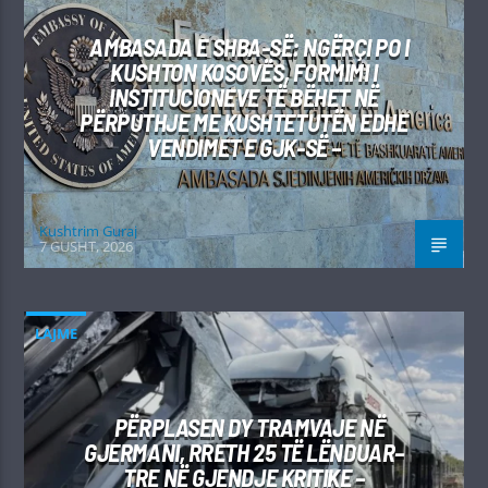
AMBASADA E SHBA-SË: NGËRÇI PO I
KUSHTON KOSOVËS, FORMIMI I
INSTITUCIONEVE TË BËHET NË
PËRPUTHJE ME KUSHTETUTËN EDHE
VENDIMET E GJK-SË –
Kushtrim Guraj
7 GUSHT, 2026
LAJME
PËRPLASEN DY TRAMVAJE NË
GJERMANI, RRETH 25 TË LËNDUAR–
TRE NË GJENDJE KRITIKE –