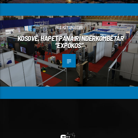
PAS KËTI POSTIMI
KOSOVË, HAPET PANAIRI NDËRKOMBËTAR
“EXPOKOS”