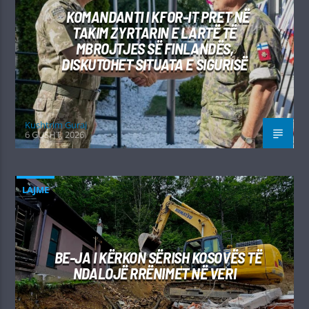
KOMANDANTI I KFOR-IT PRET NË
TAKIM ZYRTARIN E LARTË TË
MBROJTJES SË FINLANDËS,
DISKUTOHET SITUATA E SIGURISË
Kushtrim Guraj
6 GUSHT, 2026
LAJME
BE-JA I KËRKON SËRISH KOSOVËS TË
NDALOJË RRËNIMET NË VERI