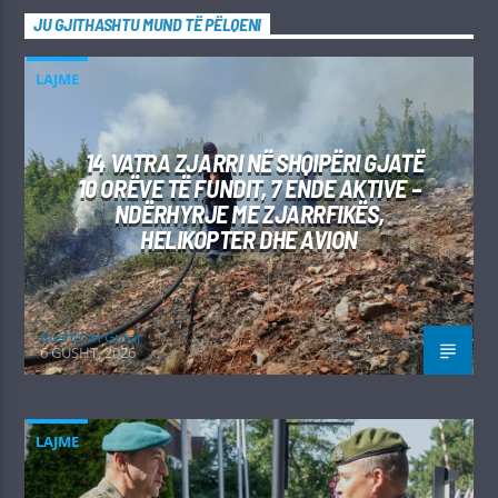
JU GJITHASHTU MUND TË PËLQENI
LAJME
14 VATRA ZJARRI NË SHQIPËRI GJATË
10 ORËVE TË FUNDIT, 7 ENDE AKTIVE –
NDËRHYRJE ME ZJARRFIKËS,
HELIKOPTER DHE AVION
Kushtrim Guraj
6 GUSHT, 2026
LAJME