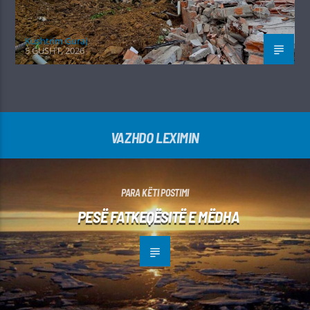
Kushtrim Guraj
5 GUSHT, 2026
VAZHDO LEXIMIN
PARA KËTI POSTIMI
PESË FATKEQËSITË E MËDHA