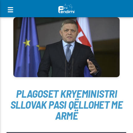
[There are no radio stations in the database]
PLAGOSET KRYEMINISTRI
SLLOVAK PASI QËLLOHET ME
ARMË