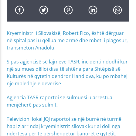
Kryeministri i Sllovakisë, Robert Fico, është dërguar
në spital pasi u qëllua me armë dhe mbeti i plagosur,
transmeton Anadolu.
Sipas agjencisë së lajmeve TASR, incidenti ndodhi kur
një sulmues qëlloi disa të shtëna para Shtëpisë së
Kulturës në qytetin qendror Handlova, ku po mbahej
një mbledhje e qeverisë.
Agjencia TASR raportoi se sulmuesi u arrestua
menjëherë pas sulmit.
Televizioni lokal JOJ raportoi se një burrë në turmë
hapi zjarr ndaj kryeministrit sllovak kur ai doli nga
ndërtesa për të përshëndetur banorët e qytetit.