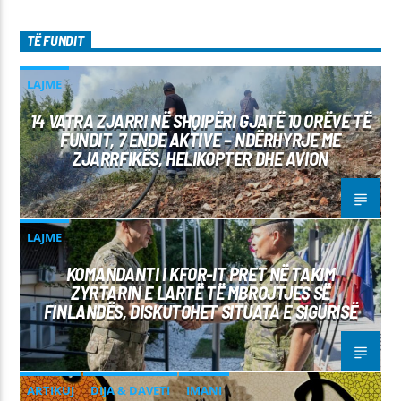
TË FUNDIT
LAJME
14 VATRA ZJARRI NË SHQIPËRI GJATË 10 ORËVE TË
FUNDIT, 7 ENDE AKTIVE – NDËRHYRJE ME
ZJARRFIKËS, HELIKOPTER DHE AVION
LAJME
KOMANDANTI I KFOR-IT PRET NË TAKIM
ZYRTARIN E LARTË TË MBROJTJES SË
FINLANDËS, DISKUTOHET SITUATA E SIGURISË
ARTIKUJ
DIJA & DAVETI
IMANI