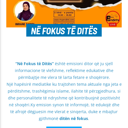
NË FOKUS TË DITËS
“Në Fokus të Ditës”
është emisioni ditor që ju sjell
informacione të vlefshme, reflektime edukative dhe
përmbajtje me vlera të larta fetare e shoqërore.
Një hapësirë mediatike ku trajtohen tema aktuale nga jeta e
përditshme, trashëgimia islame, ilahite të përzgjedhura, si
dhe personalitete të ndryshme që kontribuojnë pozitivisht
në shoqëri.Ky emision synon të informojë, të edukojë dhe
të afrojë dëgjuesin me vlerat e sinqerta, duke e mbajtur
gjithmonë
ditën në fokus
.