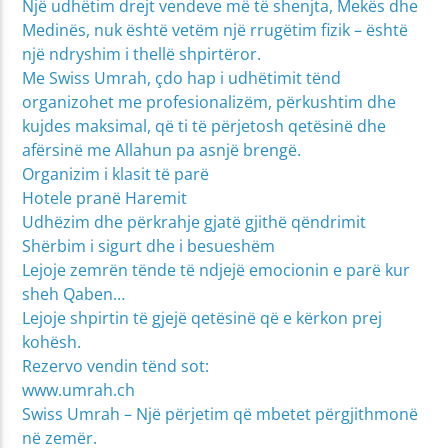
Një udhëtim drejt vendeve më të shenjta, Mekës dhe
Medinës, nuk është vetëm një rrugëtim fizik – është
një ndryshim i thellë shpirtëror.
Me Swiss Umrah, çdo hap i udhëtimit tënd
organizohet me profesionalizëm, përkushtim dhe
kujdes maksimal, që ti të përjetosh qetësinë dhe
afërsinë me Allahun pa asnjë brengë.
Organizim i klasit të parë
Hotele pranë Haremit
Udhëzim dhe përkrahje gjatë gjithë qëndrimit
Shërbim i sigurt dhe i besueshëm
Lejoje zemrën tënde të ndjejë emocionin e parë kur
sheh Qaben…
Lejoje shpirtin të gjejë qetësinë që e kërkon prej
kohësh.
Rezervo vendin tënd sot:
www.umrah.ch
Swiss Umrah – Një përjetim që mbetet përgjithmonë
në zemër.