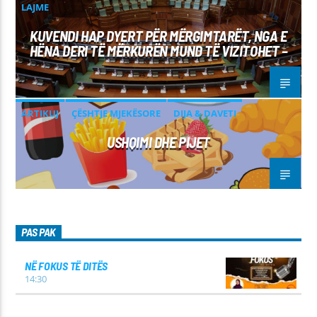
LAJME
KUVENDI HAP DYERT PËR MËRGIMTARËT, NGA E
HËNA DERI TË MËRKURËN MUND TË VIZITOHET –
ARTIKUJ
ÇËSHTJE MJEKËSORE
DIJA & DAVETI
USHQIMI DHE PIJET
PAS PAK
NË FOKUS TË DITËS
14:30