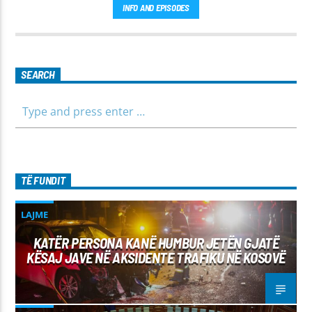
INFO AND EPISODES
SEARCH
TË FUNDIT
LAJME
KATËR PERSONA KANË HUMBUR JETËN GJATË
KËSAJ JAVE NË AKSIDENTE TRAFIKU NË KOSOVË