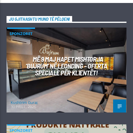
JU GJITHASHTU MUND TË PËLQENI
SPONZORET
MË 9 MAJ HAPET MISHTORJA
‘BUJRUM’ NË LEONDING – OFERTA
SPECIALE PËR KLIENTËT!
Kushtrim Guraj
30 PRILL, 2026
SPONZORET