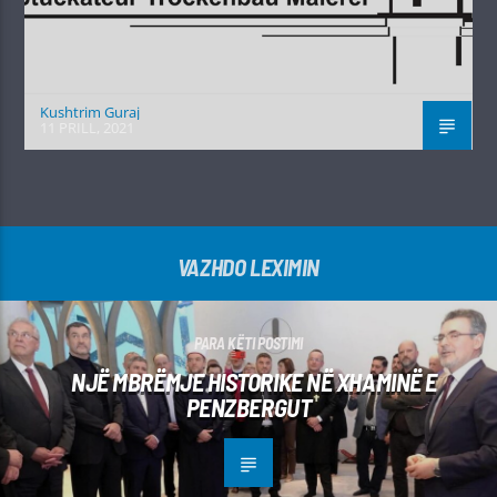
Kushtrim Guraj
11 PRILL, 2021
VAZHDO LEXIMIN
PARA KËTI POSTIMI
NJË MBRËMJE HISTORIKE NË XHAMINË E
PENZBERGUT