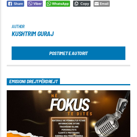
Viber
WhatsApp
Email
Share
Copy
AUTHOR
KUSHTRIM GURAJ
POSTIMET E AUTORIT
EMISIONI DREJTPËRDREJT