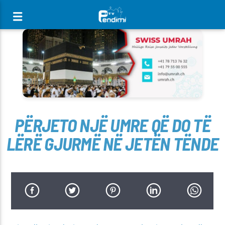
[There are no radio stations in the database]
PËRJETO NJË UMRE QË DO TË
LËRË GJURMË NË JETËN TËNDE