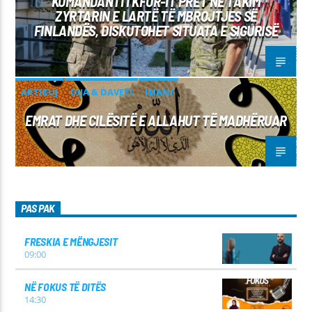
KOMANDANTI I KFOR-IT PRET NË TAKIM
ZYRTARIN E LARTË TË MBROJTJES SË
FINLANDËS, DISKUTOHET SITUATA E SIGURISË
ARTIKUJ
DIJA & DAVETI
IMANI
EMRAT DHE CILËSITË E ALLAHUT TË MADHËRUAR
PAS PAK
FRESKIA E MËNGJESIT
09:00
NË FOKUS TË DITËS
14:30