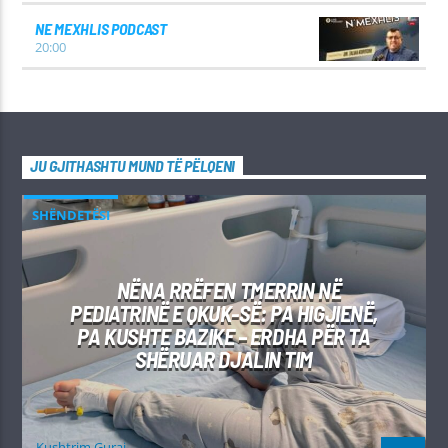
NE MEXHLIS PODCAST
20:00
JU GJITHASHTU MUND TË PËLQENI
SHËNDETËSI
NËNA RRËFEN TMERRIN NË
PEDIATRINË E QKUK-SË: PA HIGJIENË,
PA KUSHTE BAZIKE – ERDHA PËR TA
SHËRUAR DJALIN TIM
Kushtrim Guraj