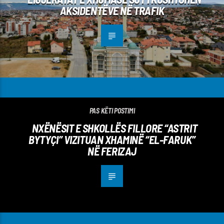
AKSIDENTËVE NË TRAFIK
PAS KËTI POSTIMI
NXËNËSIT E SHKOLLËS FILLORE “ASTRIT
BYTYÇI” VIZITUAN XHAMINË “EL-FARUK”
NË FERIZAJ