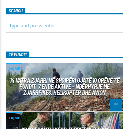
SEARCH
TË FUNDIT
LAJME
14 VATRA ZJARRI NË SHQIPËRI GJATË 10 ORËVE TË
FUNDIT, 7 ENDE AKTIVE – NDËRHYRJE ME
ZJARRFIKËS, HELIKOPTER DHE AVION
LAJME