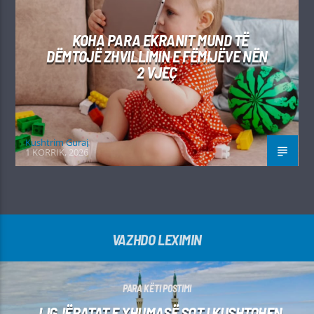
KOHA PARA EKRANIT MUND TË
DËMTOJË ZHVILLIMIN E FËMIJËVE NËN
2 VJEÇ
Kushtrim Guraj
1 KORRIK, 2026
VAZHDO LEXIMIN
PARA KËTI POSTIMI
LIGJËRATAT E XHUMASË SOT I KUSHTOHEN