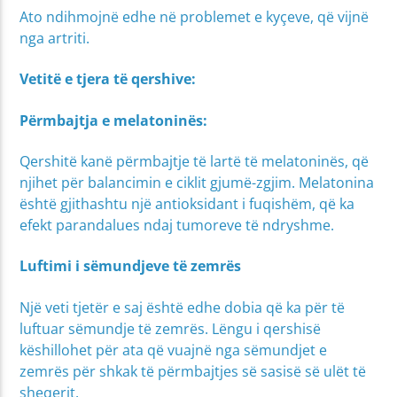
Ato ndihmojnë edhe në problemet e kyçeve, që vijnë
nga artriti.
Vetitë e tjera të qershive:
Përmbajtja e melatoninës:
Qershitë kanë përmbajtje të lartë të melatoninës, që
njihet për balancimin e ciklit gjumë-zgjim. Melatonina
është gjithashtu një antioksidant i fuqishëm, që ka
efekt parandalues ndaj tumoreve të ndryshme.
Luftimi i sëmundjeve të zemrës
Një veti tjetër e saj është edhe dobia që ka për të
luftuar sëmundje të zemrës. Lëngu i qershisë
këshillohet për ata që vuajnë nga sëmundjet e
zemrës për shkak të përmbajtjes së sasisë së ulët të
sheqerit.