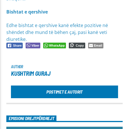
Bishtat e qershive
Edhe bishtat e qershive kanë efekte pozitive në
shëndet dhe mund të bëhen çaj, pasi kanë veti
diuretike.
Viber
WhatsApp
Email
Share
Copy
AUTHOR
KUSHTRIM GURAJ
POSTIMET E AUTORIT
EMISIONI DREJTPËRDREJT