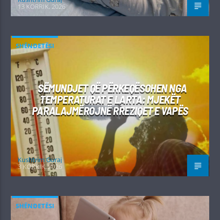
13 KORRIK, 2026
SHËNDETËSI
SËMUNDJET QË PËRKEQËSOHEN NGA
TEMPERATURAT E LARTA: MJEKËT
PARALAJMËROJNË RREZIQET E VAPËS
Kushtrim Guraj
3 KORRIK, 2026
SHËNDETËSI