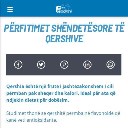
[There are no radio stations in the database]
PËRFITIMET SHËNDETËSORE TË
QERSHIVE
Qershia është një frutë i jashtëzakonshëm i cili
përmban pak sheqer dhe kalori. Ideal për ata që
ndjekin dietat për dobësim.
Studimet thonë se qershitë përmbajnë flavonoidë që
kanë veti antioksidante.