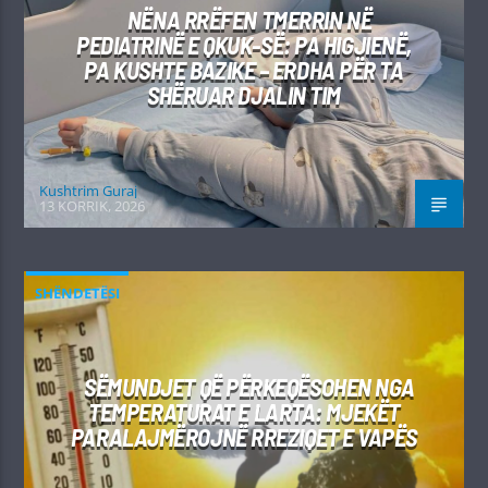
NËNA RRËFEN TMERRIN NË
PEDIATRINË E QKUK-SË: PA HIGJIENË,
PA KUSHTE BAZIKE – ERDHA PËR TA
SHËRUAR DJALIN TIM
Kushtrim Guraj
13 KORRIK, 2026
SHËNDETËSI
SËMUNDJET QË PËRKEQËSOHEN NGA
TEMPERATURAT E LARTA: MJEKËT
PARALAJMËROJNË RREZIQET E VAPËS