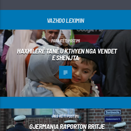
VAZHDO LEXIMIN
PARA KËTI POSTIMI
HAXHILERË TANË U KTHYEN NGA VENDET
E SHENJTA
PAS KËTI POSTIMI
GJERMANIA RAPORTON RRITJE