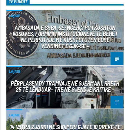
TË FUNDIT
LAJME
AMBASADA E SHBA-SË: NGËRÇI PO I KUSHTON
KOSOVËS, FORMIMI I INSTITUCIONEVE TË BËHET
NË PËRPUTHJE ME KUSHTETUTËN EDHE
VENDIMET E GJK-SË –
LAJME
PËRPLASEN DY TRAMVAJE NË GJERMANI, RRETH
25 TË LËNDUAR– TRE NË GJENDJE KRITIKE –
LAJME
14 VATRA ZJARRI NË SHQIPËRI GJATË 10 ORËVE TË