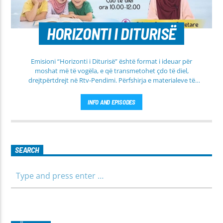
HORIZONTI I DITURISË
Emisioni “Horizonti i Diturisë” është format i ideuar për
moshat më të vogëla, e që transmetohet çdo të diel,
drejtpërtdrejt në Rtv-Pendimi. Përfshirja e materialeve të
dobishme, me qëllim mësimi, edukimi dhe orientimi në
rrugën e duhur të besimit Islam, janë pikësynimi kryesor i
INFO AND EPISODES
këtij emisioni. Përshtatur për grupmosha të ndryshme, e që
të jemi më afër dëgjuesve të rinj, komunikojmë së bashku me
fëmijët, të cilët mund të jenë pjesëmarrës në bashkëbisedim
për tema të ndryshme, në një formë testimi për njohuritë që
kanë, por edhe përfitimin e njohurive të reja. Çdo të diel, ora
SEARCH
10:00-12:00 Moderatore: Luljeta Beqiri Kontakti: Viber: +383
45 471 848 SMS: Dërgo Mesazh