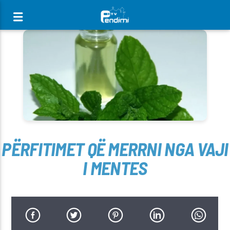
[There are no radio stations in the database]
PËRFITIMET QË MERRNI NGA VAJI
I MENTES