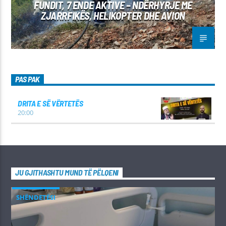
FUNDIT, 7 ENDE AKTIVE – NDËRHYRJE ME
ZJARRFIKËS, HELIKOPTER DHE AVION
PAS PAK
DRITA E SË VËRTETËS
20:00
JU GJITHASHTU MUND TË PËLQENI
SHËNDETËSI