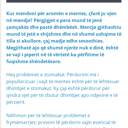
Kur mendoni për aromën e mentes, çfarë ju vjen
në mendje? Përgjigjet e para mund të jenë
çamçakëz dhe pastë dhëmbësh. Mentja gjithashtu
mund të jetë e shijshme dhe në shumë ushqime të
tilla si akullore, çaj madje edhe smoothies.
Megjithatë ajo që shumë njerëz nuk e dinë, është
se vaji i piperit në të vërtetë ka përfitime të
fuqishme shëndetësore.
Heq problemet e stomakut: Përdorimi më i
popullarizuar i vajit të mentes është për të lehtësuar
dhimbjet e stomakut. Ky çaji është përdorur për
qindra vjet për të zbutur dhimbjet apo ndjesinë e të
përzierit.
Ndihmon për të lehtësuar problemet e
frymëmarrjes: provoni të përdorni vajin esencial të