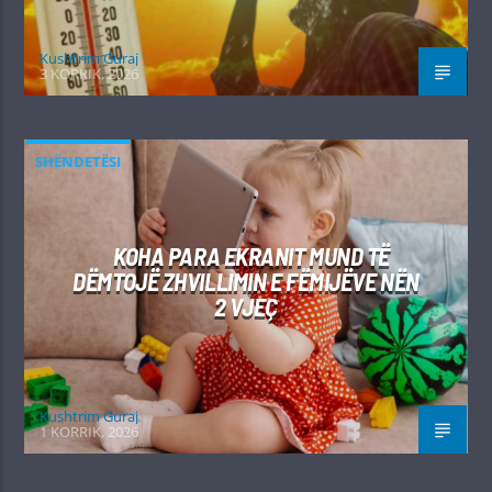
Kushtrim Guraj
3 KORRIK, 2026
SHËNDETËSI
KOHA PARA EKRANIT MUND TË
DËMTOJË ZHVILLIMIN E FËMIJËVE NËN
2 VJEÇ
Kushtrim Guraj
1 KORRIK, 2026