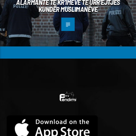
ALARMANTE TË KR’IMEVE TË URR’EJTJES
KUNDËR MUSLIMANËVE