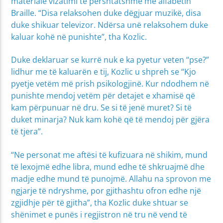
materiale vizatimi të përshtatshme me alfabetin
Braille. “Disa relaksohen duke dëgjuar muzikë, disa
duke shikuar televizor. Ndërsa unë relaksohem duke
kaluar kohë në punishte”, tha Kozlic.
Duke deklaruar se kurrë nuk e ka pyetur veten “pse?”
lidhur me të kaluarën e tij, Kozlic u shpreh se “Kjo
pyetje vetëm më prish psikologjinë. Kur ndodhem në
punishte mendoj vetëm për detajet e xhamisë që
kam përpunuar në dru. Se si të jenë muret? Si të
duket minarja? Nuk kam kohë që të mendoj për gjëra
të tjera”.
“Ne personat me aftësi të kufizuara në shikim, mund
të lexojmë edhe libra, mund edhe të shkruajmë dhe
madje edhe mund të punojmë. Allahu na sprovon me
ngjarje të ndryshme, por gjithashtu ofron edhe një
zgjidhje për të gjitha”, tha Kozlic duke shtuar se
shënimet e punës i regjistron në tru në vend të