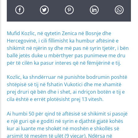
Mufid Kozlic, në qytetin Zenica në Bosnje dhe
Hercegovinë, i cili fillimisht ka humbur aftësinë e
shikimit në njërin sy dhe më pas në syrin tjetër, i bën
ballë jetës duke u mbërthyer pas punimeve me dru
për të cilën ka pasur interes që në fëmijërinë e tij.
Kozlic, ka shndërruar në punishte bodrumin poshtë
shtëpisë së tij në fshatin Vukotici dhe me xhamitë
prej druri që bën dhe i shet, ai ndriçon botën e tij e
cila është e errët plotësisht prej 13 vitesh.
Ai humbi 50 për qind të aftësisë së shikimit si pasojë
e një guri që e goditi në syrin e djathtë gjatë kohës
kur ai luante me shokët në moshën e shkollës së
arsimit të mesëm të ulët (9 vjeçar). Ndërsa në