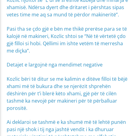
Kozlic njoftoi se “E di se si është kubeja dhe minarja e
xhamisë. Ndërsa dyert dhe dritaret i përshtas sipas
vetes time me aq sa mund të përdor makineritë”.
Pasi tha se çdo gjë e bën me thikë prerëse para se të
kalojë në makineri, Kozlic shtoi se “Në të vërtetë çdo
gjë filloi si hobi. Qëllimi im ishte vetëm të merresha
me diçka”.
Detajet e largojnë nga mendimet negative
Kozlic bëri të ditur se me kalimin e ditëve filloi të bëjë
xhami më të bukura dhe se njerëzit shprehën
dëshirën për t’i blerë këto xhami, gjë për të cilën
tashmë ka nevojë për makineri për të përballuar
porositë.
Ai deklaroi se tashmë e ka shumë më të lehtë punën
pasi një shok i tij nga jashtë vendit i ka dhuruar