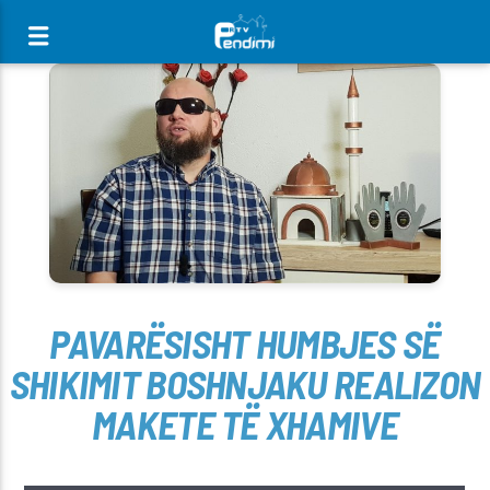
[There are no radio stations in the database]
PAVARËSISHT HUMBJES SË
SHIKIMIT BOSHNJAKU REALIZON
MAKETE TË XHAMIVE