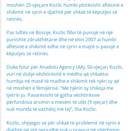
moshën 25-vjeçare Kozlic humbi plotësisht aftësinë e
shikimit në syrin e djathtë për shkak të këputjes së
retinës.
Pas luftës në Bosnje, Kozlic filloi të punojë në një
punishte zdrukthëtarie dhe në vitin 2007 ai humbi
aftësinë e shikimit edhe në syrin e majtë si pasojë e
këputjes së retinës.
Duke folur për Anadolu Agency (AA), 50-vjeçari Kozlic,
vuri në dukje vështirësitë e mëdha që shkaktoi
humbja në masë të madhe e shikimit tek njëri sy që
në moshën e fëmijërisë. “Me njërin sy shikoja me
tjetrin jo. Pavarësisht të gjitha vështirësive
përfundova arsimin e mesëm të ulët (9 vjeçar) dhe
nuk munda të vazhdoj më tej”, tha Kozlic.
Kozlic, shpjegoi se për shkak të problemit në syrin e
djathtë në atë periudhë nuk u pranua në shërbimin