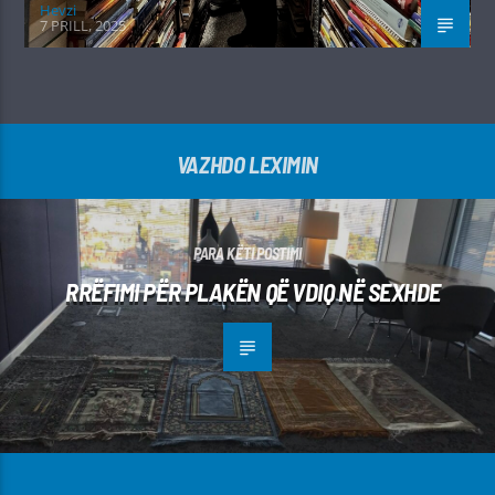
Hevzi
7 PRILL, 2025
VAZHDO LEXIMIN
PARA KËTI POSTIMI
RRËFIMI PËR PLAKËN QË VDIQ NË SEXHDE