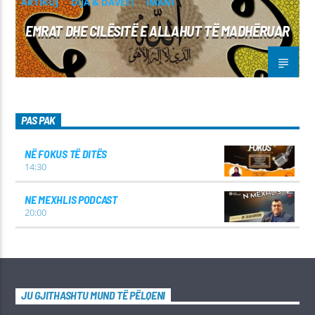
ARTIKUJ
DIJA & DAVETI
IMANI
EMRAT DHE CILËSITË E ALLAHUT TË MADHËRUAR
PAS PAK
NË FOKUS TË DITËS
14:30
NE MEXHLIS PODCAST
20:00
JU GJITHASHTU MUND TË PËLQENI