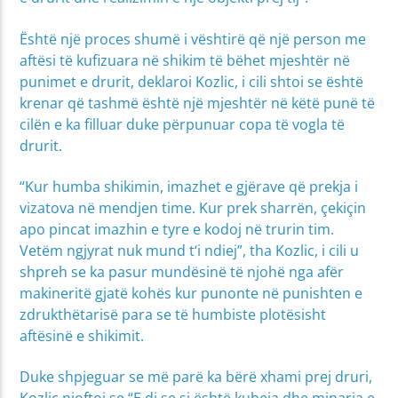
Është një proces shumë i vështirë që një person me
aftësi të kufizuara në shikim të bëhet mjeshtër në
punimet e drurit, deklaroi Kozlic, i cili shtoi se është
krenar që tashmë është një mjeshtër në këtë punë të
cilën e ka filluar duke përpunuar copa të vogla të
drurit.
“Kur humba shikimin, imazhet e gjërave që prekja i
vizatova në mendjen time. Kur prek sharrën, çekiçin
apo pincat imazhin e tyre e kodoj në trurin tim.
Vetëm ngjyrat nuk mund t‘i ndiej”, tha Kozlic, i cili u
shpreh se ka pasur mundësinë të njohë nga afër
makineritë gjatë kohës kur punonte në punishten e
zdrukthëtarisë para se të humbiste plotësisht
aftësinë e shikimit.
Duke shpjeguar se më parë ka bërë xhami prej druri,