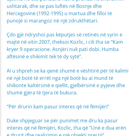
ushtarak, dhe se pas luftës në Bosnje dhe
Hercegovinë (1992-1995) u martua dhe filloi të
punojë si marangoz në një zdrukthëtari.
Çdo gjë ndryshoi pas këputjes së retinës në syrin e
majtë në vitin 2007, theksoi Kozlic, i cili tha se “Kam
kryer 9 operacione. Asnjëri nuk pati dobi. Humba
aftësinë e shikimit tek të dy sytë”.
Ai u shpreh se ka qenë shumë e vështirë për të kalimi
në një botë të errët nga një botë ku ai mund të
shikonte kaltërsinë e qiellit, gjelbërsinë e pyjeve dhe
shumë gjëra të tjera të bukura.
“Për drurin kam pasur interes që në fëmijëri”
Duke shpjeguar se për punimet me dru ka pasur
interes që në fëmijëri, Kozlic, tha që “Unë e dua erën
e drurit dhe realizimin e një objekti prej tij”.