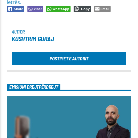
letrës.
Viber
WhatsApp
Email
Share
Copy
AUTHOR
KUSHTRIM GURAJ
POSTIMET E AUTORIT
EMISIONI DREJTPËRDREJT