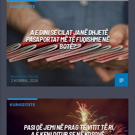
KURIOZITETE
A E DINI SE CILAT JANË DHJETË
PASAPORTAT MË TË FUQISHME NË
BOTË?
Kushtrim Guraj
2 KORRIK, 2026
KURIOZITETE
PASI QË JEMI NË PRAG TË VITIT TË RI,
A E KENI DITUR SE NË KOSOVË