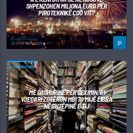
SHPENZOHEN MILIONA EURO PËR
PIROTEKNIKË ÇDO VIT?
Kushtrim Guraj
29 DHJETOR, 2025
KURIOZITETE
ME DASHURINË PËR LEXIMIN, 61-
VJEÇARI ZOTËRON MBI 70 MIJË LIBRA
NË SHTËPINË E TIJ