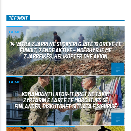
TË FUNDIT
LAJME
14 VATRA ZJARRI NË SHQIPËRI GJATË 10 ORËVE TË
FUNDIT, 7 ENDE AKTIVE – NDËRHYRJE ME
ZJARRFIKËS, HELIKOPTER DHE AVION
LAJME
KOMANDANTI I KFOR-IT PRET NË TAKIM
ZYRTARIN E LARTË TË MBROJTJES SË
FINLANDËS, DISKUTOHET SITUATA E SIGURISË