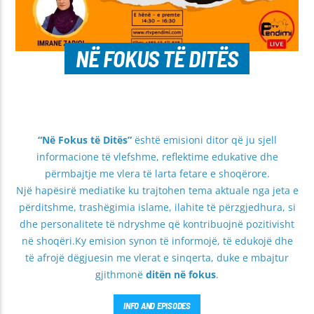
NË FOKUS TË DITËS
“Në Fokus të Ditës”
është emisioni ditor që ju sjell
informacione të vlefshme, reflektime edukative dhe
përmbajtje me vlera të larta fetare e shoqërore.
Një hapësirë mediatike ku trajtohen tema aktuale nga jeta e
përditshme, trashëgimia islame, ilahite të përzgjedhura, si
dhe personalitete të ndryshme që kontribuojnë pozitivisht
në shoqëri.Ky emision synon të informojë, të edukojë dhe
të afrojë dëgjuesin me vlerat e sinqerta, duke e mbajtur
gjithmonë
ditën në fokus
.
INFO AND EPISODES