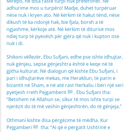
Mirëpo, në disa raste turpi nuk preferohet. Në
adhurime mos u turpëro! Madje, duhet turpëruar
nëse nuk i kryen ato. Në kërkim të hakut tënd, nëse
dikush të ka ndonjë hak, bie fjala, borxh a të
ngjashme, kërkoje atë. Në kërkim të diturisë mos
ndiej turp të pyesësh për gjëra që nuk i kupton ose
nuk i di.
Shikoni vëllezër, Ebu Sufjani, edhe pse ishte idhujtar,
nuk gënjeu, sepse gënjeshtra është e keqe në të
gjitha kulturat. Në dialogun që kishte Ebu Sufjani, i
pari i idhujtarëve mekas, me Herakliun, të parin e
bizantit në Sham, e në atë rast Herkaliu i bëri një seri
pyetjesh rreth Pejgamberit ﷺ . Ebu Sufjani tha:
“Betohem në Allahun se, sikur të mos ishte turpi se
njerëzit do të më veshin gënjeshtrën, do të gënjeja.”
Othmani kishte disa përgëzime të mëdha. Kur
Pejgamberi ﷺ tha: “Ai që e përgatit Ushtrinë e