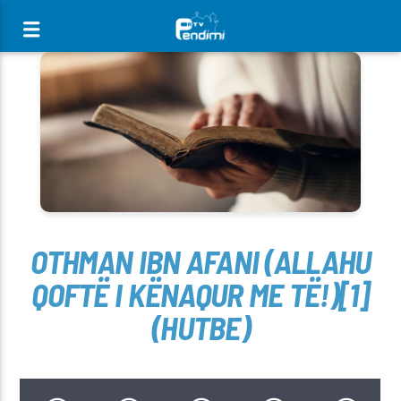
[There are no radio stations in the database]
OTHMAN IBN AFANI (ALLAHU
QOFTË I KËNAQUR ME TË‎‎!)[1]
(HUTBE)