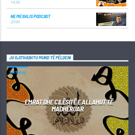
14:30
NE MEXHLIS PODCAST
20:00
JU GJITHASHTU MUND TË PËLQENI
ARTIKUJ
EMRAT DHE CILËSITË E ALLAHUT TË
MADHËRUAR