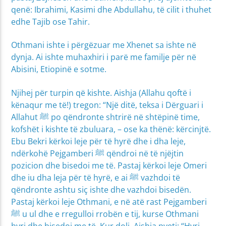
qenë: Ibrahimi, Kasimi dhe Abdullahu, të cilit i thuhet
edhe Tajib ose Tahir.
Othmani ishte i përgëzuar me Xhenet sa ishte në
dynja. Ai ishte muhaxhiri i parë me familje për në
Abisini, Etiopinë e sotme.
Njihej për turpin që kishte. Aishja (Allahu qoftë i
kënaqur me të!) tregon: “Një ditë, teksa i Dërguari i
Allahut ﷺ po qëndronte shtrirë në shtëpinë time,
kofshët i kishte të zbuluara, – ose ka thënë: kërcinjtë.
Ebu Bekri kërkoi leje për të hyrë dhe i dha leje,
ndërkohë Pejgamberi ﷺ qëndroi në të njëjtin
pozicion dhe bisedoi me të. Pastaj kërkoi leje Omeri
dhe iu dha leja për të hyrë, e ai ﷺ vazhdoi të
qëndronte ashtu siç ishte dhe vazhdoi bisedën.
Pastaj kërkoi leje Othmani, e në atë rast Pejgamberi
ﷺ u ul dhe e rregulloi rrobën e tij, kurse Othmani
hyri dhe bisedoi me të. Kur doli, Aishja pyeti: “Hyri