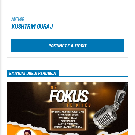
AUTHOR
KUSHTRIM GURAJ
POSTIMET E AUTORIT
EMISIONI DREJTPËRDREJT