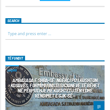
SEARCH
TË FUNDIT
LAJME
AMBASADA E SHBA-SË: NGËRÇI PO I KUSHTON
KOSOVËS, FORMIMI I INSTITUCIONEVE TË BËHET
NË PËRPUTHJE ME KUSHTETUTËN EDHE
VENDIMET E GJK-SË –