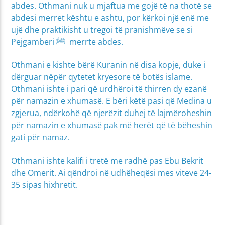
abdes. Othmani nuk u mjaftua me gojë të na thotë se
abdesi merret kështu e ashtu, por kërkoi një enë me
ujë dhe praktikisht u tregoi të pranishmëve se si
Pejgamberi ﷺ merrte abdes.
Othmani e kishte bërë Kuranin në disa kopje, duke i
dërguar nëpër qytetet kryesore të botës islame.
Othmani ishte i pari që urdhëroi të thirren dy ezanë
për namazin e xhumasë. E bëri këtë pasi që Medina u
zgjerua, ndërkohë që njerëzit duhej të lajmëroheshin
për namazin e xhumasë pak më herët që të bëheshin
gati për namaz.
Othmani ishte kalifi i tretë me radhë pas Ebu Bekrit
dhe Omerit. Ai qëndroi në udhëheqësi mes viteve 24-
35 sipas hixhretit.