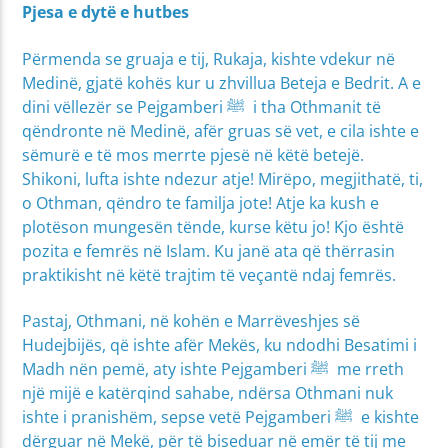
Pjesa e dytë e hutbes
Përmenda se gruaja e tij, Rukaja, kishte vdekur në
Medinë, gjatë kohës kur u zhvillua Beteja e Bedrit. A e
dini vëllezër se Pejgamberi ﷺ i tha Othmanit të
qëndronte në Medinë, afër gruas së vet, e cila ishte e
sëmurë e të mos merrte pjesë në këtë betejë.
Shikoni, lufta ishte ndezur atje! Mirëpo, megjithatë, ti,
o Othman, qëndro te familja jote! Atje ka kush e
plotëson mungesën tënde, kurse këtu jo! Kjo është
pozita e femrës në Islam. Ku janë ata që thërrasin
praktikisht në këtë trajtim të veçantë ndaj femrës.
Pastaj, Othmani, në kohën e Marrëveshjes së
Hudejbijës, që ishte afër Mekës, ku ndodhi Besatimi i
Madh nën pemë, aty ishte Pejgamberi ﷺ me rreth
një mijë e katërqind sahabe, ndërsa Othmani nuk
ishte i pranishëm, sepse vetë Pejgamberi ﷺ e kishte
dërguar në Mekë, për të biseduar në emër të tij me