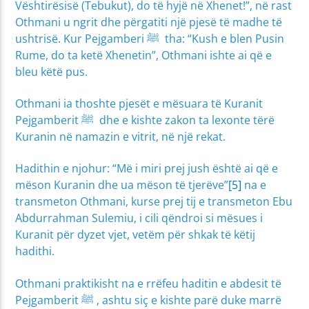
Vështirësisë (Tebukut), do të hyjë në Xhenet!”, në rast
Othmani u ngrit dhe përgatiti një pjesë të madhe të
ushtrisë. Kur Pejgamberi ﷺ tha: “Kush e blen Pusin
Rume, do ta ketë Xhenetin”, Othmani ishte ai që e
bleu këtë pus.
Othmani ia thoshte pjesët e mësuara të Kuranit
Pejgamberit ﷺ dhe e kishte zakon ta lexonte tërë
Kuranin në namazin e vitrit, në një rekat.
Hadithin e njohur: “Më i miri prej jush është ai që e
mëson Kuranin dhe ua mëson të tjerëve”
[5]
na e
transmeton Othmani, kurse prej tij e transmeton Ebu
Abdurrahman Sulemiu, i cili qëndroi si mësues i
Kuranit për dyzet vjet, vetëm për shkak të këtij
hadithi.
Othmani praktikisht na e rrëfeu haditin e abdesit të
Pejgamberit ﷺ , ashtu siç e kishte parë duke marrë