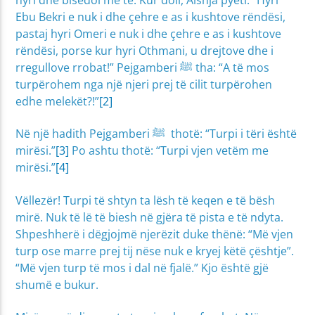
Ebu Bekri e nuk i dhe çehre e as i kushtove rëndësi,
pastaj hyri Omeri e nuk i dhe çehre e as i kushtove
rëndësi, porse kur hyri Othmani, u drejtove dhe i
rregullove rrobat!” Pejgamberi ﷺ tha: “A të mos
turpërohem nga një njeri prej të cilit turpërohen
edhe melekët?!”
[2]
Në një hadith Pejgamberi ﷺ thotë: “Turpi i tëri është
mirësi.”
[3]
Po ashtu thotë: “Turpi vjen vetëm me
mirësi.”
[4]
Vëllezër! Turpi të shtyn ta lësh të keqen e të bësh
mirë. Nuk të lë të biesh në gjëra të pista e të ndyta.
Shpeshherë i dëgjojmë njerëzit duke thënë: “Më vjen
turp ose marre prej tij nëse nuk e kryej këtë çështje”.
“Më vjen turp të mos i dal në fjalë.” Kjo është gjë
shumë e bukur.