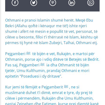
Othmani e pranoi Islamin shumë herët. Meqë Ebu
Bekri (Allahu qoftë i kënaqur me të!‎‎) ishte njeri
shumë i afërt në mesin e popullit të vet, personat, të
cilëve u besonte, filloi t’i thërrasë në Islam, kështu që
përmes tij hynë në Islam Zubejri, Talhai, Othmani etj.
Pejgamberi ﷺ të bijën e vet, Rukajën, e martoi për
Othmanin, porse ajo i vdiq ditëve të Betejës së Bedrit.
Pas saj, Pejgamberi ﷺ ia dha Othmanit të bijën
tjetër, Umu Kulthumin, prandaj Othmani e mori
epitetin “Poseduesi i dy dritave”.
Kur jemi të fëmijët e Pejgamberit ﷺ , ne si
muslimanë duhet t’i dimë, emrat e tyre, dy prej të
cilëve i përmendëm, Rukajën dhe Umu Kulthumin,
pastaj Zejneben dhe Fatimen, kurse prej djemtë kanë