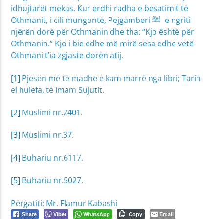
idhujtarët mekas. Kur erdhi radha e besatimit të
Othmanit, i cili mungonte, Pejgamberi ﷺ e ngriti
njërën dorë për Othmanin dhe tha: “Kjo është për
Othmanin.” Kjo i bie edhe më mirë sesa edhe vetë
Othmani t’ia zgjaste dorën atij.
[1]
Pjesën më të madhe e kam marrë nga libri; Tarih
el hulefa, të Imam Sujutit.
[2]
Muslimi nr.2401.
[3]
Muslimi nr.37.
[4]
Buhariu nr.6117.
[5]
Buhariu nr.5027.
Përgatiti: Mr. Flamur Kabashi
Viber
WhatsApp
Email
Share
Copy