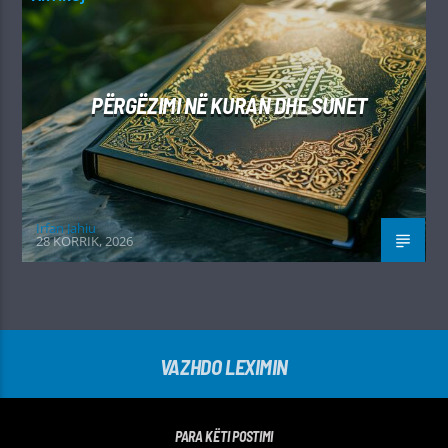
PËRGËZIMI NË KURAN DHE SUNET
Irfan Jahiu
28 KORRIK, 2026
VAZHDO LEXIMIN
PARA KËTI POSTIMI