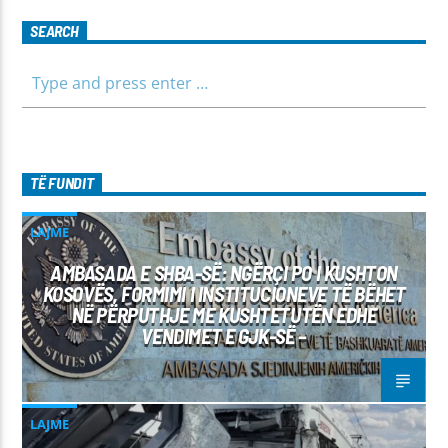
SEARCH
TË FUNDIT
LAJME
AMBASADA E SHBA-SË: NGËRÇI PO I KUSHTON
KOSOVËS, FORMIMI I INSTITUCIONEVE TË BËHET
NË PËRPUTHJE ME KUSHTETUTËN EDHE
VENDIMET E GJK-SË –
LAJME