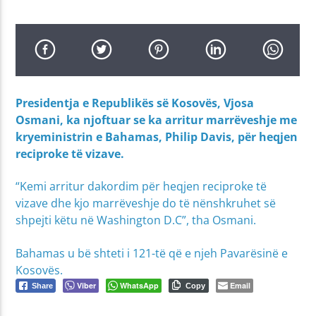
Presidentja e Republikës së Kosovës, Vjosa
Osmani, ka njoftuar se ka arritur marrëveshje me
kryeministrin e Bahamas, Philip Davis, për heqjen
reciproke të vizave.
“Kemi arritur dakordim për heqjen reciproke të
vizave dhe kjo marrëveshje do të nënshkruhet së
shpejti këtu në Washington D.C”, tha Osmani.
Bahamas u bë shteti i 121-të që e njeh Pavarësinë e
Kosovës.
Viber
WhatsApp
Email
Share
Copy