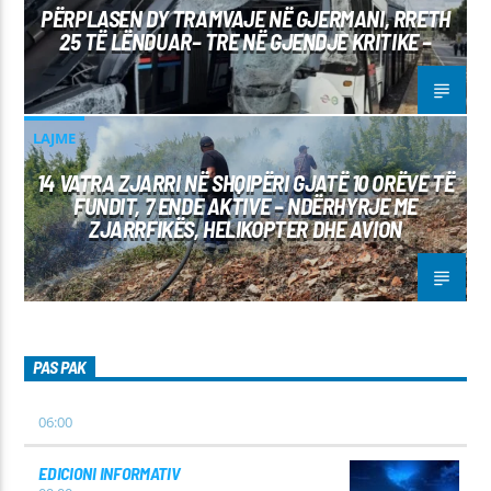
PËRPLASEN DY TRAMVAJE NË GJERMANI, RRETH
25 TË LËNDUAR– TRE NË GJENDJE KRITIKE –
LAJME
14 VATRA ZJARRI NË SHQIPËRI GJATË 10 ORËVE TË
FUNDIT, 7 ENDE AKTIVE – NDËRHYRJE ME
ZJARRFIKËS, HELIKOPTER DHE AVION
PAS PAK
06:00
EDICIONI INFORMATIV