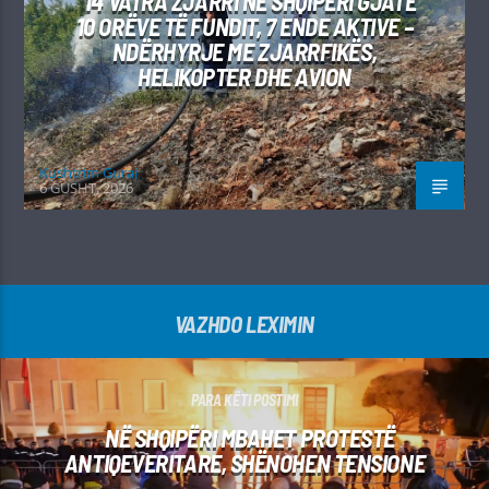
14 VATRA ZJARRI NË SHQIPËRI GJATË
10 ORËVE TË FUNDIT, 7 ENDE AKTIVE –
NDËRHYRJE ME ZJARRFIKËS,
HELIKOPTER DHE AVION
Kushtrim Guraj
6 GUSHT, 2026
VAZHDO LEXIMIN
PARA KËTI POSTIMI
NË SHQIPËRI MBAHET PROTESTË
ANTIQEVERITARE, SHËNOHEN TENSIONE