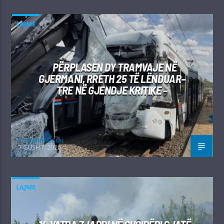
LAJME
PËRPLASEN DY TRAMVAJE NË
GJERMANI, RRETH 25 TË LËNDUAR–
TRE NË GJENDJE KRITIKE –
Kushtrim Guraj
7 GUSHT, 2026
LAJME