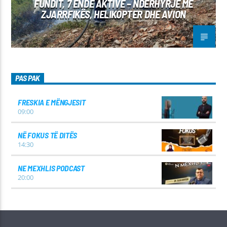
FUNDIT, 7 ENDE AKTIVE – NDËRHYRJE ME
ZJARRFIKËS, HELIKOPTER DHE AVION
PAS PAK
FRESKIA E MËNGJESIT
09:00
NË FOKUS TË DITËS
14:30
NE MEXHLIS PODCAST
20:00