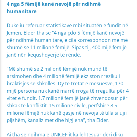
4 nga 5 fëmijë kanë nevojë për ndihmë
humanitare
Duke iu referuar statistikave mbi situatën e fundit në
Jemen, Elder tha se “4 nga çdo 5 fëmijë kanë nevojë
për ndihmë humanitare, e cila korrespondon me më
shumë se 11 milionë fëmijë. Sipas tij, 400 mijë fëmijë
janë nën kequshqyerje të rëndë.
“Më shumë se 2 milionë fëmijë nuk mund të
arsimohen dhe 4 milionë fëmijë ekziston rreziku i
braktisjes së shkollës. Dy të tretat e mësuesve, 170
mijë persona nuk kanë marrë rroga të rregullta për 4
vitet e fundit. 1.7 milionë fëmijë janë zhvendosur për
shkak të konfliktit. 15 milionë civilë, përfshirë 8.5
milionë fëmijë nuk kanë qasje në nevoja të tilla si uji i
pijshëm, kanalizimet dhe higjiena”, tha Elder.
Ai tha se ndihma e UNICEF-it ka lehtësuar deri diku