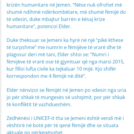
krizën humanitare në Jemen. “Nëse nuk ofrohet më
shumë ndihmë ndërkombëtare, më shumë fëmijë do
të vdesin, duke mbajtur barrën e kësaj krize
humanitare”, potencoi Elder.
Duke theksuar se Jemeni ka hyrë në një “pikë kthese
të turpshme” me numrin e fëmijëve të vrarë dhe të
plagosur deri më tani, Elder shtoi se: “Numri i
fëmijëve të vrarë ose të gjymtuar që nga marsi 2015,
kur filloi lufta civile ka tejkaluar 10 mijë. Kjo shifër
korrespondon me 4 fëmijë në ditë”.
Elder nënvizoi se fëmijët në Jemen po vdesin nga uria
jo për shkak të mungesës së ushqimit, por për shkak
të konfliktit të vazhdueshëm.
Zëdhënësi i UNICEF-it tha se Jemeni është vendi më i
vështirë në botë për të qenë fëmijë dhe se situata
aktuale po përkeqësohet.