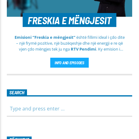
FRESKIA E MËNGJESIT
Emisioni “Freskia e mëngjesit”
është fillimi ideal i çdo dite
– një frymë pozitive, një buzëqeshje dhe një energji e re që
vjen çdo mëngjes tek ju nga
RTV Pendimi
. Ky emision i
përditshëm synon ta bëjë mëngjesin tuaj më të lehtë, më
informues dhe më të ngrohtë, duke ju shoqëruar në orët e
INFO AND EPISODES
para të ditës me përmbajtje të larmishme dhe të dobishme
për të gjithë familjen.
SEARCH