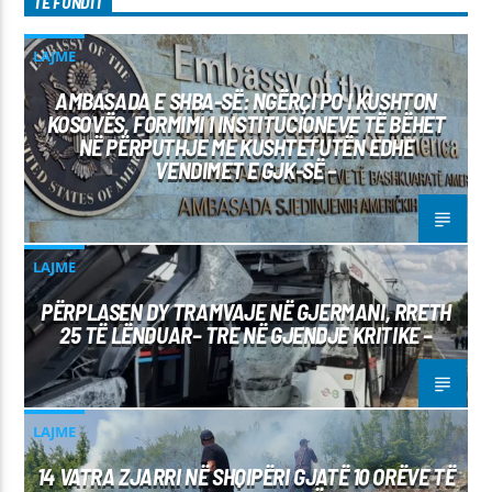
TË FUNDIT
LAJME
AMBASADA E SHBA-SË: NGËRÇI PO I KUSHTON
KOSOVËS, FORMIMI I INSTITUCIONEVE TË BËHET
NË PËRPUTHJE ME KUSHTETUTËN EDHE
VENDIMET E GJK-SË –
LAJME
PËRPLASEN DY TRAMVAJE NË GJERMANI, RRETH
25 TË LËNDUAR– TRE NË GJENDJE KRITIKE –
LAJME
14 VATRA ZJARRI NË SHQIPËRI GJATË 10 ORËVE TË