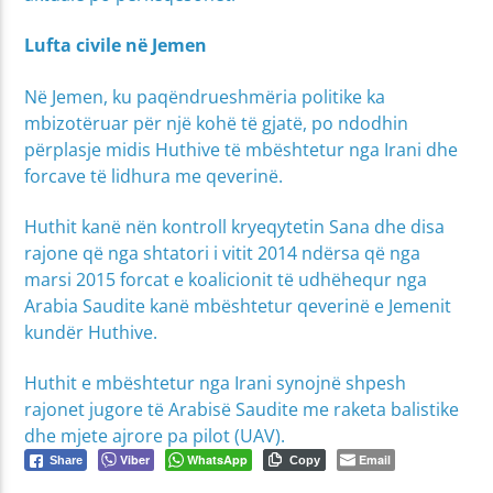
Lufta civile në Jemen
Në Jemen, ku paqëndrueshmëria politike ka
mbizotëruar për një kohë të gjatë, po ndodhin
përplasje midis Huthive të mbështetur nga Irani dhe
forcave të lidhura me qeverinë.
Huthit kanë nën kontroll kryeqytetin Sana dhe disa
rajone që nga shtatori i vitit 2014 ndërsa që nga
marsi 2015 forcat e koalicionit të udhëhequr nga
Arabia Saudite kanë mbështetur qeverinë e Jemenit
kundër Huthive.
Huthit e mbështetur nga Irani synojnë shpesh
rajonet jugore të Arabisë Saudite me raketa balistike
dhe mjete ajrore pa pilot (UAV).
Viber
WhatsApp
Email
Share
Copy