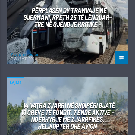
PËRPLASEN DY TRAMVAJE NË
GJERMANI, RRETH 25 TË LËNDUAR–
TRE NË GJENDJE KRITIKE –
Kushtrim Guraj
7 GUSHT, 2026
LAJME
14 VATRA ZJARRI NË SHQIPËRI GJATË
10 ORËVE TË FUNDIT, 7 ENDE AKTIVE –
NDËRHYRJE ME ZJARRFIKËS,
HELIKOPTER DHE AVION