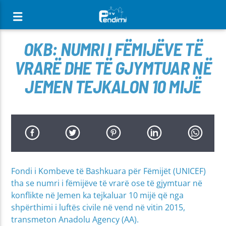
[There are no radio stations in the database]
OKB: NUMRI I FËMIJËVE TË
VRARË DHE TË GJYMTUAR NË
JEMEN TEJKALON 10 MIJË
Fondi i Kombeve të Bashkuara për Fëmijët (UNICEF)
tha se numri i fëmijëve të vrarë ose të gjymtuar në
konflikte në Jemen ka tejkaluar 10 mijë që nga
shpërthimi i luftës civile në vend në vitin 2015,
transmeton Anadolu Agency (AA).