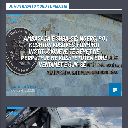
JU GJITHASHTU MUND TË PËLQENI
LAJME
AMBASADA E SHBA-SË: NGËRÇI PO I
KUSHTON KOSOVËS, FORMIMI I
INSTITUCIONEVE TË BËHET NË
PËRPUTHJE ME KUSHTETUTËN EDHE
VENDIMET E GJK-SË –
Kushtrim Guraj
7 GUSHT, 2026
LAJME