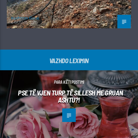
Kushtrim Guraj
6 GUSHT, 2026
VAZHDO LEXIMIN
PARA KËTI POSTIMI
PSE TË VJEN TURP TË SILLESH ME GRUAN
ASHTU?!