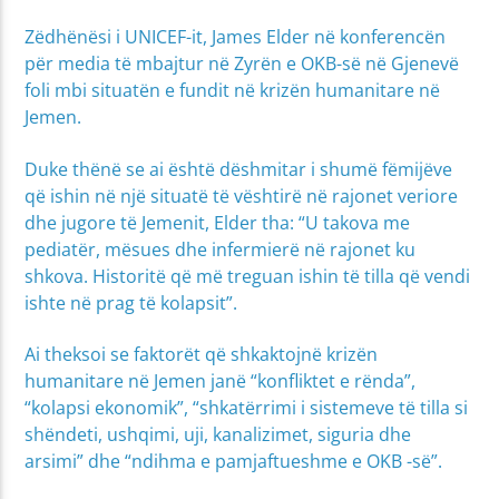
Zëdhënësi i UNICEF-it, James Elder në konferencën
për media të mbajtur në Zyrën e OKB-së në Gjenevë
foli mbi situatën e fundit në krizën humanitare në
Jemen.
Duke thënë se ai është dëshmitar i shumë fëmijëve
që ishin në një situatë të vështirë në rajonet veriore
dhe jugore të Jemenit, Elder tha: “U takova me
pediatër, mësues dhe infermierë në rajonet ku
shkova. Historitë që më treguan ishin të tilla që vendi
ishte në prag të kolapsit”.
Ai theksoi se faktorët që shkaktojnë krizën
humanitare në Jemen janë “konfliktet e rënda”,
“kolapsi ekonomik”, “shkatërrimi i sistemeve të tilla si
shëndeti, ushqimi, uji, kanalizimet, siguria dhe
arsimi” dhe “ndihma e pamjaftueshme e OKB -së”.