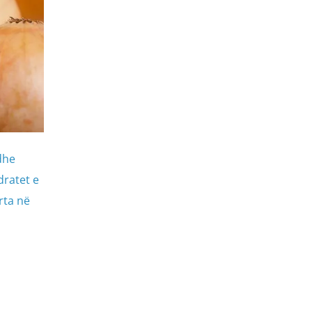
dhe
dratet e
rta në