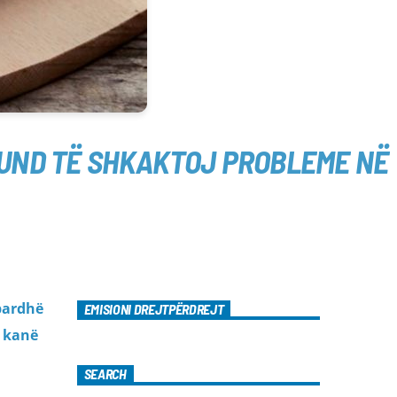
MUND TË SHKAKTOJ PROBLEME NË
bardhë
EMISIONI DREJTPËRDREJT
t kanë
SEARCH