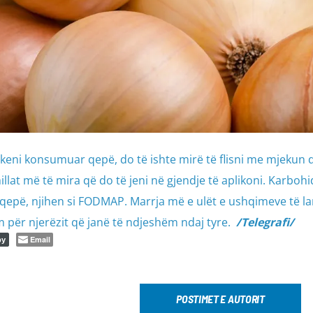
i keni konsumuar qepë, do të ishte mirë të flisni me mjekun 
illat më të mira që do të jeni në gjendje të aplikoni. Karbohi
qepë, njihen si FODMAP. Marrja më e ulët e ushqimeve të la
për njerëzit që janë të ndjeshëm ndaj tyre.
/Telegrafi/
Email
py
POSTIMET E AUTORIT