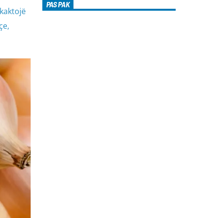
PAS PAK
kaktojë
çe,