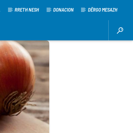
A
RRETH NESH
DONACION
DËRGO MESAZH