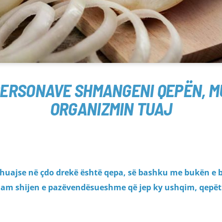
 PERSONAVE SHMANGENI QEPËN, 
ORGANIZMIN TUAJ
huajse në çdo drekë është qepa, së bashku me bukën e 
 duam shijen e pazëvendësueshme që jep ky ushqim, qepë