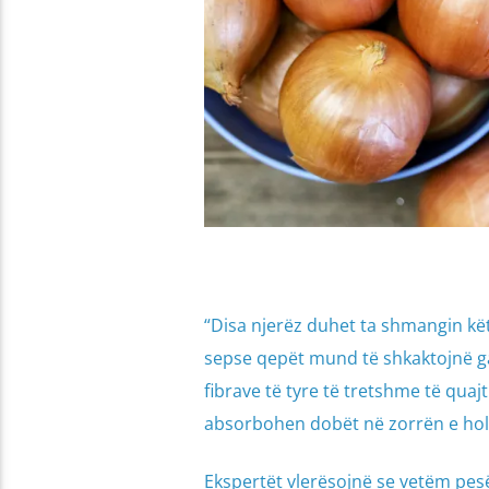
“Disa njerëz duhet ta shmangin kët
sepse qepët mund të shkaktojnë ga
fibrave të tyre të tretshme të quaj
absorbohen dobët në zorrën e hol
Ekspertët vlerësojnë se vetëm pesë