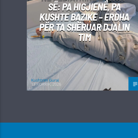
SË: PA HIGJIENË, PA
KUSHTE BAZIKE – ERDHA
PËR TA SHËRUAR DJALIN
TIM
Kushtrim Guraj
13 KORRIK, 2026