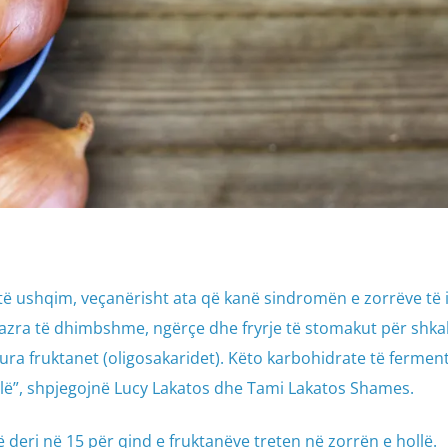
ë ushqim, veçanërisht ata që kanë sindromën e zorrëve të i
zra të dhimbshme, ngërçe dhe fryrje të stomakut për shka
tura fruktanet (oligosakaridet). Këto karbohidrate të fermen
lë”, shpjegojnë Lucy Lakatos dhe Tami Lakatos Shames.
 deri në 15 për qind e fruktanëve treten në zorrën e hollë.