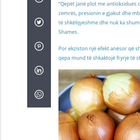
“Qepët janë plot me antioksidues 
zemrës, presionin e gjakut dhe mbro
të shkëlqyeshme dhe nuk ka shumë 
Shames.
Por ekziston një efekt anësor që sh
qepa mund të shkaktojë fryrje të 