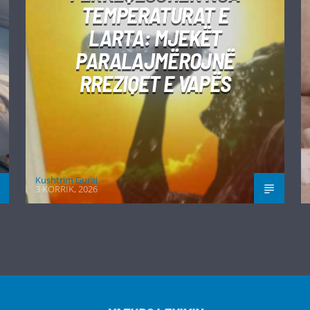
TEMPERATURAT E
LARTA: MJEKËT
PARALAJMËROJNË
RREZIQET E VAPËS
Kushtrim Guraj
3 KORRIK, 2026