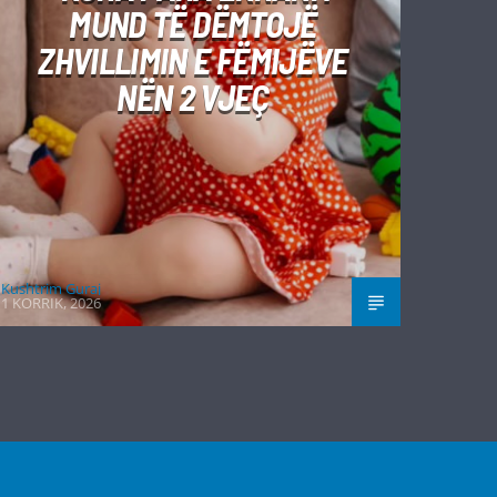
MUND TË DËMTOJË
ZHVILLIMIN E FËMIJËVE
NËN 2 VJEÇ
Kushtrim Guraj
1 KORRIK, 2026