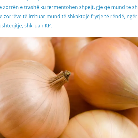
ë zorrën e trashë ku fermentohen shpejt, gjë që mund të sh
 zorrëve të irrituar mund të shkaktojë fryrje të rëndë, ngër
shtëqitje, shkruan KP.