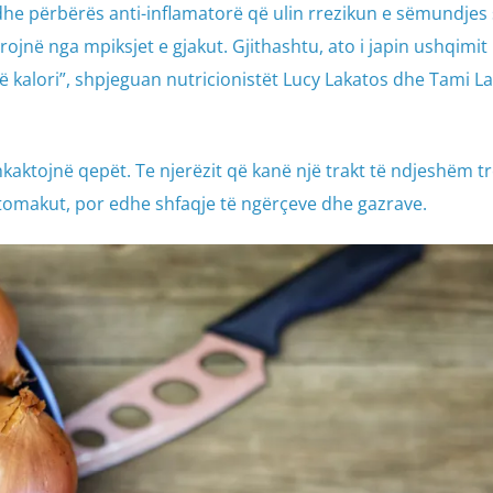
dhe përbërës anti-inflamatorë që ulin rrezikun e sëmundjes
jnë nga mpiksjet e gjakut. Gjithashtu, ato i japin ushqimit 
kalori”, shpjeguan nutricionistët Lucy Lakatos dhe Tami L
kaktojnë qepët. Te njerëzit që kanë një trakt të ndjeshëm tr
stomakut, por edhe shfaqje të ngërçeve dhe gazrave.