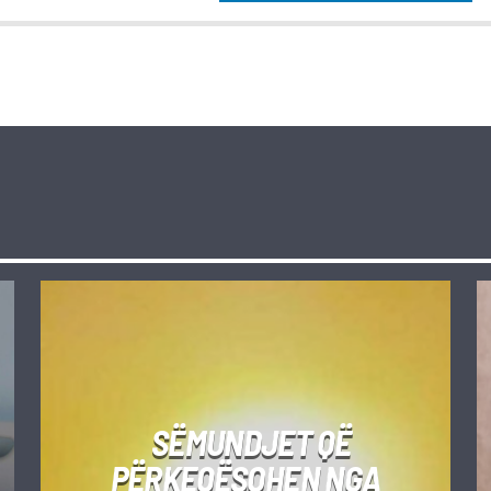
SËMUNDJET QË
PËRKEQËSOHEN NGA