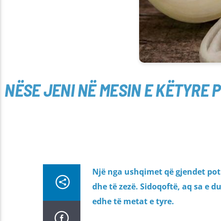
NËSE JENI NË MESIN E KËTYRE
Një nga ushqimet që gjendet pot
dhe të zezë. Sidoqoftë, aq sa e
edhe të metat e tyre.