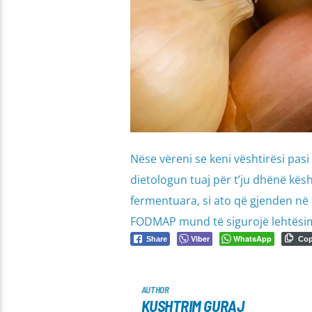
Nëse vëreni se keni vështirësi pas
dietologun tuaj për t’ju dhënë kësh
fermentuara, si ato që gjenden në 
FODMAP mund të sigurojë lehtësim 
Viber
WhatsApp
Share
Co
AUTHOR
KUSHTRIM GURAJ