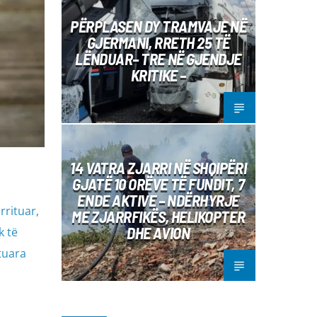
PËRPLASEN DY TRAMVAJE NË
GJERMANI, RRETH 25 TË
LËNDUAR– TRE NË GJENDJE
KRITIKE –
14 VATRA ZJARRI NË SHQIPËRI
GJATË 10 ORËVE TË FUNDIT, 7
ENDE AKTIVE – NDËRHYRJE
rrituar,
ME ZJARRFIKËS, HELIKOPTER
DHE AVION
k të
tuara