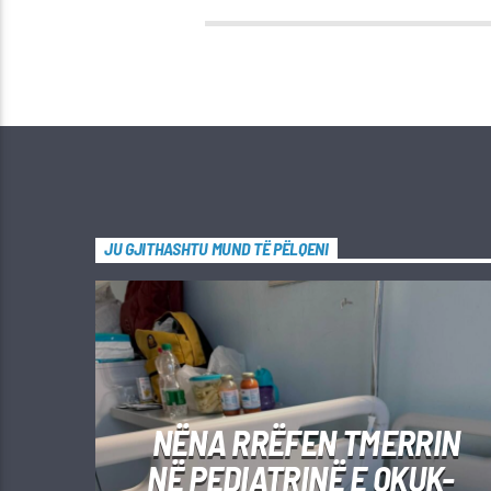
JU GJITHASHTU MUND TË PËLQENI
NËNA RRËFEN TMERRIN
NË PEDIATRINË E QKUK-