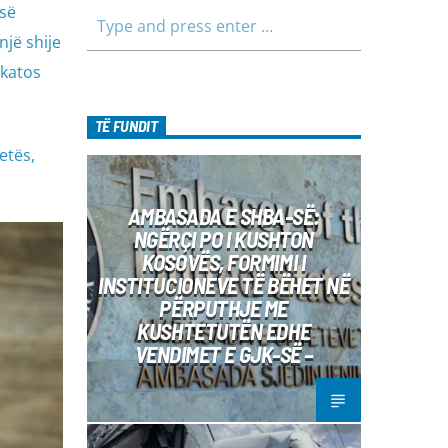
 së
një shije
akatos
TË FUNDIT
etës,
AMBASADA E SHBA-SË:
NGËRÇI PO I KUSHTON
KOSOVËS, FORMIMI I
INSTITUCIONEVE TË BËHET NË
PËRPUTHJE ME
KUSHTETUTËN EDHE
VENDIMET E GJK-SË –