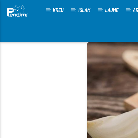
KREU
ISLAM
LAJME
AR
[There are no radio stations in the database]