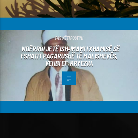
PAS KËTI POSTIMI
NDËRROI JETË ISH-IMAMI I XHAMISË SË
FSHATIT PAGARUSHË TË MALISHEVËS,
VEHBI EF. KRYEZIU.