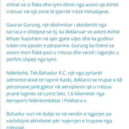
shihet se si flaka dhe tymi dilnin nga avioni që është
rrëzuar në një zonë të pjerrët rrëzë Himalajeve.
Gaurav Gurung, një dëshmitar i aksidentit nga
tarraca e shtëpisë së tij, ka deklaruar se avioni është
kthyer fuqishëm në ajër gjatë uljes dhe ka goditur
tokën me pjesën e përparme. Gurung ka thënë se
avioni mori flakë pasi u rrëzua dhe vendi i ngjarjës u
përfshi shpejt nga tymi.
Ndërkohë, Tek Bahadur K.C, një nga zyrtarët
administrativë të rajonit Kaski, deklaroi se trupat e 68
personave janë gjetur në aeroplanin që u rrëzua
pranë luginës së Lumit Seti, 1,6 kilometër nga
Aeroporti Ndërkombëtar i Pokhara-s.
Bahadur vuri në dukje se në vendin e ngjarjes po
vazhdojnë aktivitetet për nxjerrjen e trupave nga
rrënojat.