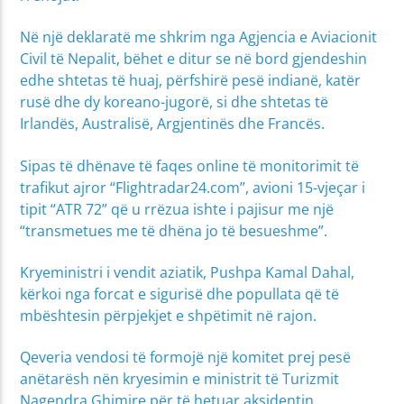
Në një deklaratë me shkrim nga Agjencia e Aviacionit
Civil të Nepalit, bëhet e ditur se në bord gjendeshin
edhe shtetas të huaj, përfshirë pesë indianë, katër
rusë dhe dy koreano-jugorë, si dhe shtetas të
Irlandës, Australisë, Argjentinës dhe Francës.
Sipas të dhënave të faqes online të monitorimit të
trafikut ajror “Flightradar24.com”, avioni 15-vjeçar i
tipit “ATR 72” që u rrëzua ishte i pajisur me një
“transmetues me të dhëna jo të besueshme”.
Kryeministri i vendit aziatik, Pushpa Kamal Dahal,
kërkoi nga forcat e sigurisë dhe popullata që të
mbështesin përpjekjet e shpëtimit në rajon.
Qeveria vendosi të formojë një komitet prej pesë
anëtarësh nën kryesimin e ministrit të Turizmit
Nagendra Ghimire për të hetuar aksidentin.