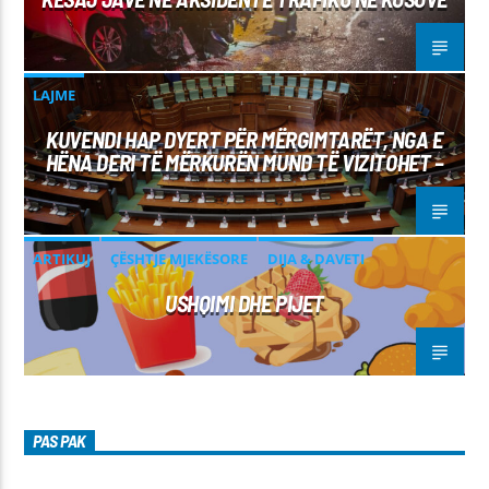
LAJME
KUVENDI HAP DYERT PËR MËRGIMTARËT, NGA E
HËNA DERI TË MËRKURËN MUND TË VIZITOHET –
ARTIKUJ
ÇËSHTJE MJEKËSORE
DIJA & DAVETI
USHQIMI DHE PIJET
PAS PAK