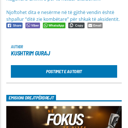
Njoftohet dita e nesërme në të gjithë vendin është
shpallur “ditë zie kombëtare” për shkak të aksidentit.
Viber
WhatsApp
Email
Share
Copy
AUTHOR
KUSHTRIM GURAJ
POSTIMET E AUTORIT
EMISIONI DREJTPËRDREJT