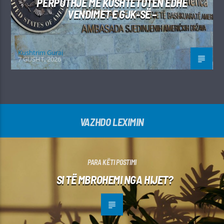
PËRPUTHJE ME KUSHTETUTËN EDHE
VENDIMET E GJK-SË –
Kushtrim Guraj
7 GUSHT, 2026
VAZHDO LEXIMIN
PARA KËTI POSTIMI
SI TË MBROHEMI NGA HIJET?