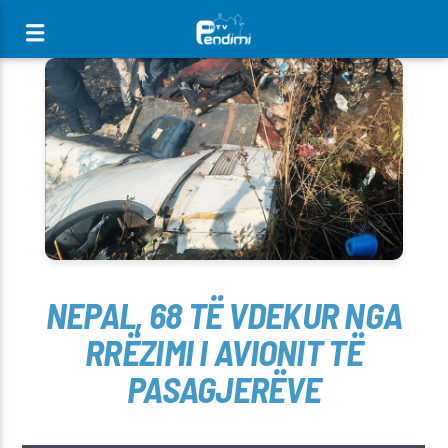
[There are no radio stations in the database]
NEPAL, 68 TË VDEKUR NGA
RRËZIMI I AVIONIT TË
PASAGJERËVE