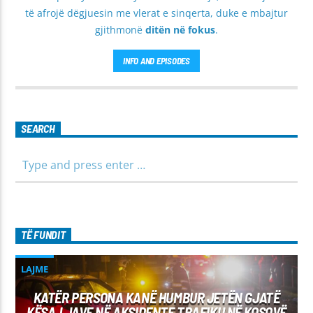
të afrojë dëgjuesin me vlerat e sinqerta, duke e mbajtur
gjithmonë
ditën në fokus
.
INFO AND EPISODES
SEARCH
TË FUNDIT
LAJME
KATËR PERSONA KANË HUMBUR JETËN GJATË
KËSAJ JAVE NË AKSIDENTE TRAFIKU NË KOSOVË