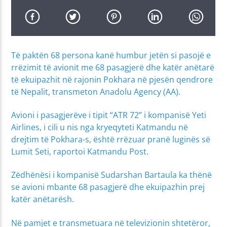
Të paktën 68 persona kanë humbur jetën si pasojë e
rrëzimit të avionit me 68 pasagjerë dhe katër anëtarë
të ekuipazhit në rajonin Pokhara në pjesën qendrore
të Nepalit, transmeton Anadolu Agency (AA).
Avioni i pasagjerëve i tipit “ATR 72” i kompanisë Yeti
Airlines, i cili u nis nga kryeqyteti Katmandu në
drejtim të Pokhara-s, është rrëzuar pranë luginës së
Lumit Seti, raportoi Katmandu Post.
Zëdhënësi i kompanisë Sudarshan Bartaula ka thënë
se avioni mbante 68 pasagjerë dhe ekuipazhin prej
katër anëtarësh.
Në pamjet e transmetuara në televizionin shtetëror,