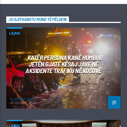
JU GJITHASHTU MUND TË PËLQENI
LAJME
KATËR PERSONA KANË HUMBUR
JETËN GJATË KËSAJ JAVE NË
AKSIDENTE TRAFIKU NË KOSOVË
Kushtrim Guraj
10 GUSHT, 2026
LAJME