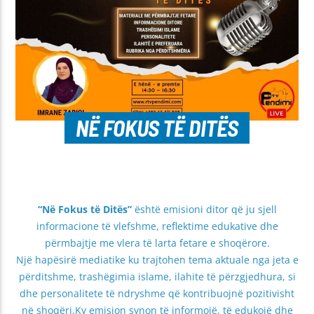
NË FOKUS TË DITËS
“Në Fokus të Ditës”
është emisioni ditor që ju sjell
informacione të vlefshme, reflektime edukative dhe
përmbajtje me vlera të larta fetare e shoqërore.
Një hapësirë mediatike ku trajtohen tema aktuale nga jeta e
përditshme, trashëgimia islame, ilahite të përzgjedhura, si
dhe personalitete të ndryshme që kontribuojnë pozitivisht
në shoqëri.Ky emision synon të informojë, të edukojë dhe