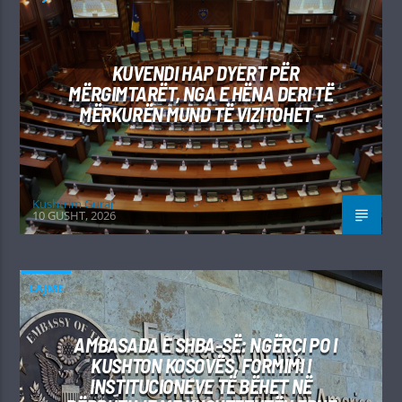
KUVENDI HAP DYERT PËR
MËRGIMTARËT, NGA E HËNA DERI TË
MËRKURËN MUND TË VIZITOHET –
Kushtrim Guraj
10 GUSHT, 2026
LAJME
AMBASADA E SHBA-SË: NGËRÇI PO I
KUSHTON KOSOVËS, FORMIMI I
INSTITUCIONEVE TË BËHET NË