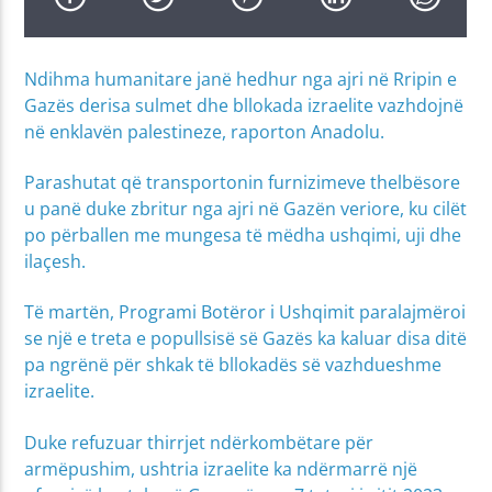
Ndihma humanitare janë hedhur nga ajri në Rripin e
Gazës derisa sulmet dhe bllokada izraelite vazhdojnë
në enklavën palestineze, raporton Anadolu.
Parashutat që transportonin furnizimeve thelbësore
u panë duke zbritur nga ajri në Gazën veriore, ku cilët
po përballen me mungesa të mëdha ushqimi, uji dhe
ilaçesh.
Të martën, Programi Botëror i Ushqimit paralajmëroi
se një e treta e popullsisë së Gazës ka kaluar disa ditë
pa ngrënë për shkak të bllokadës së vazhdueshme
izraelite.
Duke refuzuar thirrjet ndërkombëtare për
armëpushim, ushtria izraelite ka ndërmarrë një