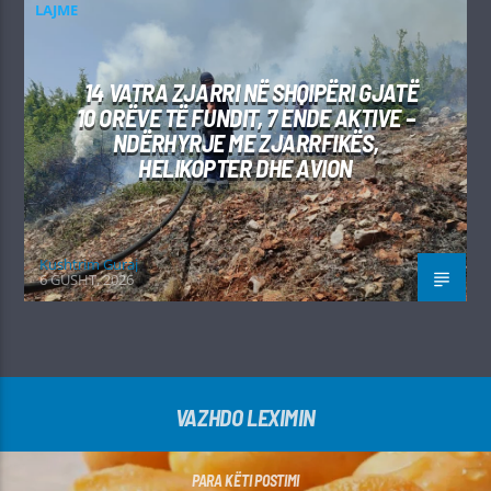
LAJME
14 VATRA ZJARRI NË SHQIPËRI GJATË
10 ORËVE TË FUNDIT, 7 ENDE AKTIVE –
NDËRHYRJE ME ZJARRFIKËS,
HELIKOPTER DHE AVION
Kushtrim Guraj
6 GUSHT, 2026
VAZHDO LEXIMIN
PARA KËTI POSTIMI