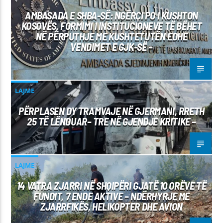
AMBASADA E SHBA-SË: NGËRÇI PO I KUSHTON
KOSOVËS, FORMIMI I INSTITUCIONEVE TË BËHET
NË PËRPUTHJE ME KUSHTETUTËN EDHE
VENDIMET E GJK-SË –
LAJME
PËRPLASEN DY TRAMVAJE NË GJERMANI, RRETH
25 TË LËNDUAR– TRE NË GJENDJE KRITIKE –
LAJME
14 VATRA ZJARRI NË SHQIPËRI GJATË 10 ORËVE TË
FUNDIT, 7 ENDE AKTIVE – NDËRHYRJE ME
ZJARRFIKËS, HELIKOPTER DHE AVION