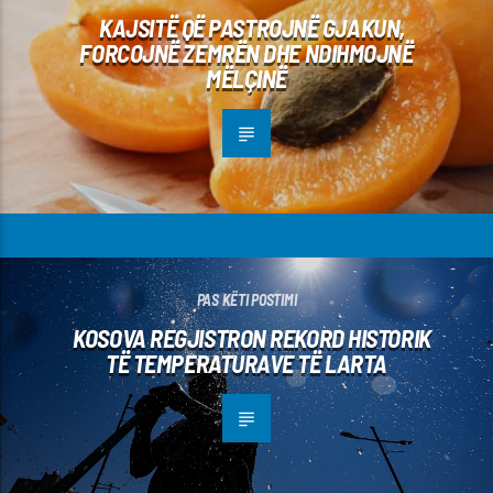
KAJSITË QË PASTROJNË GJAKUN,
FORCOJNË ZEMRËN DHE NDIHMOJNË
MËLÇINË
PAS KËTI POSTIMI
KOSOVA REGJISTRON REKORD HISTORIK
TË TEMPERATURAVE TË LARTA