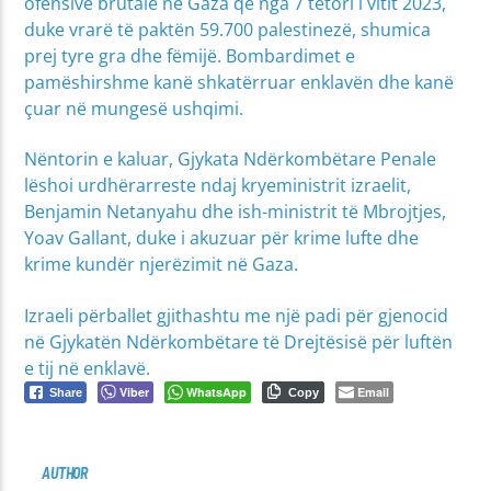
ofensivë brutale në Gaza që nga 7 tetori i vitit 2023,
duke vrarë të paktën 59.700 palestinezë, shumica
prej tyre gra dhe fëmijë. Bombardimet e
pamëshirshme kanë shkatërruar enklavën dhe kanë
çuar në mungesë ushqimi.
Nëntorin e kaluar, Gjykata Ndërkombëtare Penale
lëshoi urdhërarreste ndaj kryeministrit izraelit,
Benjamin Netanyahu dhe ish-ministrit të Mbrojtjes,
Yoav Gallant, duke i akuzuar për krime lufte dhe
krime kundër njerëzimit në Gaza.
Izraeli përballet gjithashtu me një padi për gjenocid
në Gjykatën Ndërkombëtare të Drejtësisë për luftën
e tij në enklavë.
Viber
WhatsApp
Email
Share
Copy
AUTHOR