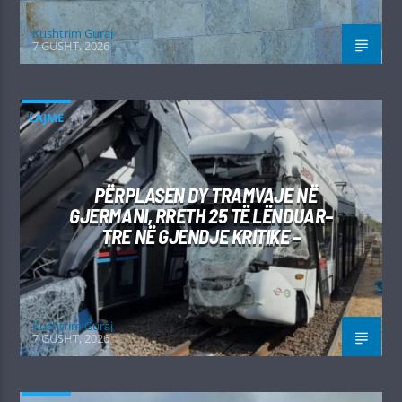
Kushtrim Guraj
7 GUSHT, 2026
LAJME
PËRPLASEN DY TRAMVAJE NË
GJERMANI, RRETH 25 TË LËNDUAR–
TRE NË GJENDJE KRITIKE –
Kushtrim Guraj
7 GUSHT, 2026