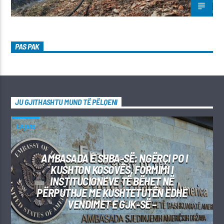
PAS PAK
JU GJITHASHTU MUND TË PËLQENI
LAJME
AMBASADA E SHBA-SË: NGËRÇI PO I
KUSHTON KOSOVËS, FORMIMI I
INSTITUCIONEVE TË BËHET NË
PËRPUTHJE ME KUSHTETUTËN EDHE
VENDIMET E GJK-SË –