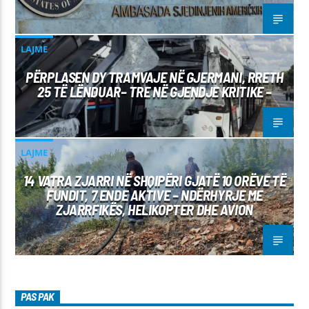
LAJME
PËRPLASEN DY TRAMVAJE NË GJERMANI, RRETH
25 TË LËNDUAR– TRE NË GJENDJE KRITIKE –
LAJME
14 VATRA ZJARRI NË SHQIPËRI GJATË 10 ORËVE TË
FUNDIT, 7 ENDE AKTIVE – NDËRHYRJE ME
ZJARRFIKËS, HELIKOPTER DHE AVION
PAS PAK