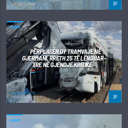
7 GUSHT, 2026
LAJME
PËRPLASEN DY TRAMVAJE NË
GJERMANI, RRETH 25 TË LËNDUAR–
TRE NË GJENDJE KRITIKE –
Kushtrim Guraj
7 GUSHT, 2026
LAJME