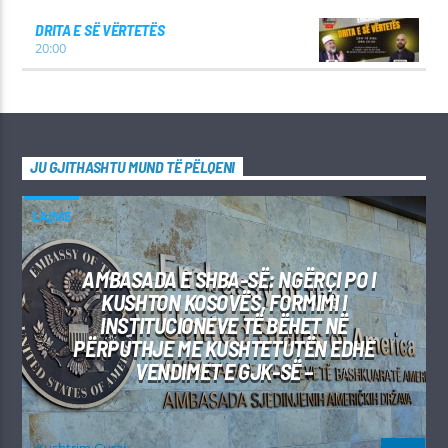
DRITA E SË VËRTETËS
20:00
JU GJITHASHTU MUND TË PËLQENI
LAJME
AMBASADA E SHBA-SË: NGËRÇI PO I
KUSHTON KOSOVËS, FORMIMI I
INSTITUCIONEVE TË BËHET NË
PËRPUTHJE ME KUSHTETUTËN EDHE
VENDIMET E GJK-SË –
Kushtrim Guraj