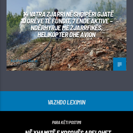
14 VATRA ZJARRI NË SHQIPËRI GJATË
10 ORËVE TË FUNDIT, 7 ENDE AKTIVE –
NDËRHYRJE ME ZJARRFIKËS,
HELIKOPTER DHE AVION
Kushtrim Guraj
6 GUSHT, 2026
VAZHDO LEXIMIN
PARA KËTI POSTIMI
NË XHAMITË E KOSOVËS APELOHET