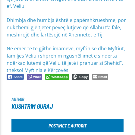
ef. Veliu.
Dhimbja dhe humbja është e papërshkrueshme, por
nuk themi gjë tjetër pëveç lutjeve që Allahu t’a falë,
mëshirojë dhe lartësojë në Xhennetet e Tij.
Në emër të të gjithë imamëve, myftinisë dhe Myftiut,
familjes Veliu i shprehim ngushëllimet e sinqerta
ndërkaq lutemi që Veliu të jetë i pranuar si Shehid”,
theksoi Myftinia e Kërçovës.
Viber
WhatsApp
Email
Share
Copy
AUTHOR
KUSHTRIM GURAJ
POSTIMET E AUTORIT