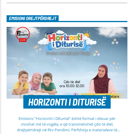
EMISIONI DREJTPËRDREJT
HORIZONTI I DITURISË
Emisioni “Horizonti i Diturisë” është format i ideuar për
moshat më të vogëla, e që transmetohet çdo të diel,
drejtpërtdrejt në Rtv-Pendimi. Përfshirja e materialeve të