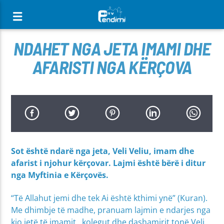
[There are no radio stations in the database]
NDAHET NGA JETA IMAMI DHE
AFARISTI NGA KËRÇOVA
Sot është ndarë nga jeta, Veli Veliu, imam dhe
afarist i njohur kërçovar. Lajmi është bërë i ditur
nga Myftinia e Kërçovës.
“Të Allahut jemi dhe tek Ai është kthimi ynë” (Kuran).
Me dhimbje të madhe, pranuam lajmin e ndarjes nga
kjo jetë të imamit , kolegut dhe dashamirit tonë Veli