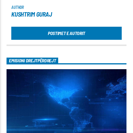
AUTHOR
KUSHTRIM GURAJ
POSTIMET E AUTORIT
EMISIONI DREJTPËRDREJT