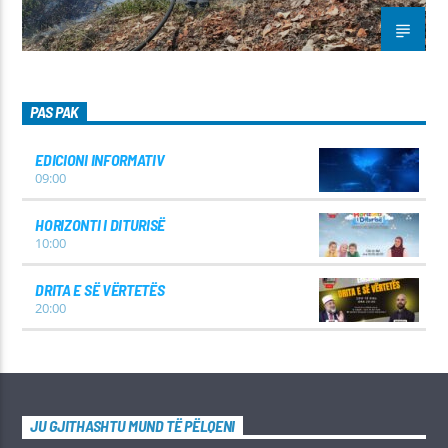
PAS PAK
EDICIONI INFORMATIV
09:00
HORIZONTI I DITURISË
10:00
DRITA E SË VËRTETËS
20:00
JU GJITHASHTU MUND TË PËLQENI