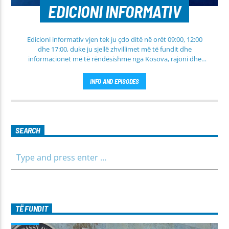
EDICIONI INFORMATIV
Edicioni informativ vjen tek ju çdo ditë në orët 09:00, 12:00
dhe 17:00, duke ju sjellë zhvillimet më të fundit dhe
informacionet më të rëndësishme nga Kosova, rajoni dhe
bota. Në këtë edicion do të gjeni lajme të përditësuara nga
fusha të ndryshme, përfshirë politikën, shoqërinë dhe
INFO AND EPISODES
ekonominë, si dhe rubrika të veçanta për sportin dhe
parashikimin e motit. Qëndroni me ne për informim të saktë,
të shpejtë dhe të besueshëm.
SEARCH
TË FUNDIT