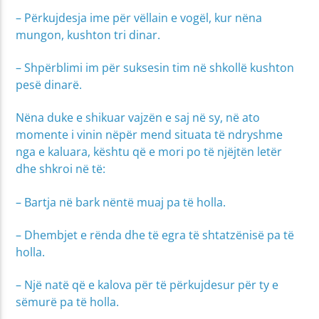
– Përkujdesja ime për vëllain e vogël, kur nëna
mungon, kushton tri dinar.
– Shpërblimi im për suksesin tim në shkollë kushton
pesë dinarë.
Nëna duke e shikuar vajzën e saj në sy, në ato
momente i vinin nëpër mend situata të ndryshme
nga e kaluara, kështu që e mori po të njëjtën letër
dhe shkroi në të:
– Bartja në bark nëntë muaj pa të holla.
– Dhembjet e rënda dhe të egra të shtatzënisë pa të
holla.
– Një natë që e kalova për të përkujdesur për ty e
sëmurë pa të holla.