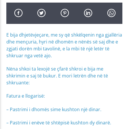
E bija dhjetëvjeçare, me sy që shkëlqenin nga gjallëria
dhe mençuria, hyri në dhomën e nënës së saj dhe e
zgjati dorën mbi tavolinë, e la mbi të një letër të
shkruar nga vetë ajo.
Nëna shkoi ta lexojë se çfarë shkroi e bija me
shkrimin e saj të bukur. E mori letrën dhe në të
shkru­ante:
Fatura e llogarisë:
– Pastrimi i dhomës sime kushton një dinar.
– Pastrimi i enëve të shtëpisë kushton dy dinarë.