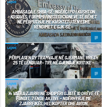
LAJME
AMBASADA E SHBA-SË: NGËRÇI PO I KUSHTON
KOSOVËS, FORMIMI I INSTITUCIONEVE TË BËHET
NË PËRPUTHJE ME KUSHTETUTËN EDHE
VENDIMET E GJK-SË –
LAJME
PËRPLASEN DY TRAMVAJE NË GJERMANI, RRETH
25 TË LËNDUAR– TRE NË GJENDJE KRITIKE –
LAJME
14 VATRA ZJARRI NË SHQIPËRI GJATË 10 ORËVE TË
FUNDIT, 7 ENDE AKTIVE – NDËRHYRJE ME
ZJARRFIKËS, HELIKOPTER DHE AVION