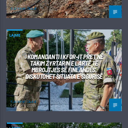
Kushtrim Guraj
6 GUSHT, 2026
LAJME
KOMANDANTI I KFOR-IT PRET NË
TAKIM ZYRTARIN E LARTË TË
MBROJTJES SË FINLANDËS,
DISKUTOHET SITUATA E SIGURISË
Kushtrim Guraj
6 GUSHT, 2026