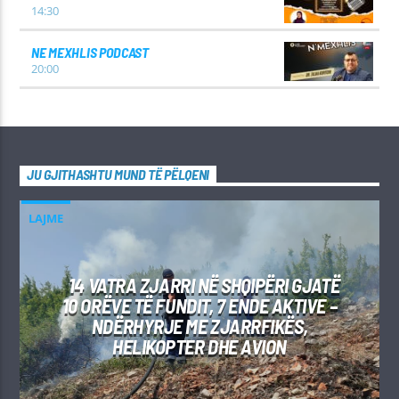
14:30
NE MEXHLIS PODCAST
20:00
JU GJITHASHTU MUND TË PËLQENI
LAJME
14 VATRA ZJARRI NË SHQIPËRI GJATË
10 ORËVE TË FUNDIT, 7 ENDE AKTIVE –
NDËRHYRJE ME ZJARRFIKËS,
HELIKOPTER DHE AVION