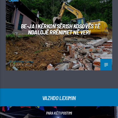
LAJME
BE-JA I KËRKON SËRISH KOSOVËS TË
NDALOJË RRËNIMET NË VERI
Kushtrim Guraj
5 GUSHT, 2026
VAZHDO LEXIMIN
PARA KËTI POSTIMI