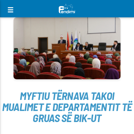
[There are no radio stations in the database]
MYFTIU TËRNAVA TAKOI
MUALIMET E DEPARTAMENTIT TË
GRUAS SË BIK-UT