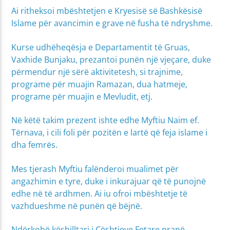
Ai ritheksoi mbështetjen e Kryesisë së Bashkësisë
Islame për avancimin e grave në fusha të ndryshme.
Kurse udhëheqësja e Departamentit të Gruas,
Vaxhide Bunjaku, prezantoi punën një vjeçare, duke
përmendur një sërë aktivitetesh, si trajnime,
programe për muajin Ramazan, dua hatmeje,
programe për muajin e Mevludit, etj.
Në këtë takim prezent ishte edhe Myftiu Naim ef.
Tërnava, i cili foli për pozitën e lartë që feja islame i
dha femrës.
Mes tjerash Myftiu falënderoi mualimet për
angazhimin e tyre, duke i inkurajuar që të punojnë
edhe në të ardhmen. Ai iu ofroi mbështetje të
vazhdueshme në punën që bëjnë.
Ndërkohë këshilltari i Çështjeve Fetare pranë