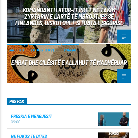
KOMANDANTI I KFOR-IT PRET NË TAKIM
ZYRTARIN E LARTË TË MBROJTJES SË
FINLANDËS, DISKUTOHET SITUATA E SIGURISË
ARTIKUJ
DIJA & DAVETI
IMANI
EMRAT DHE CILËSITË E ALLAHUT TË MADHËRUAR
PAS PAK
FRESKIA E MËNGJESIT
09:00
NË FOKUS TË DITËS