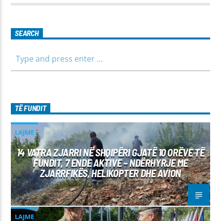
për të gjithë familjen.
SEARCH
TË FUNDIT
LAJME
14 VATRA ZJARRI NË SHQIPËRI GJATË 10 ORËVE TË
FUNDIT, 7 ENDE AKTIVE – NDËRHYRJE ME
ZJARRFIKËS, HELIKOPTER DHE AVION
LAJME