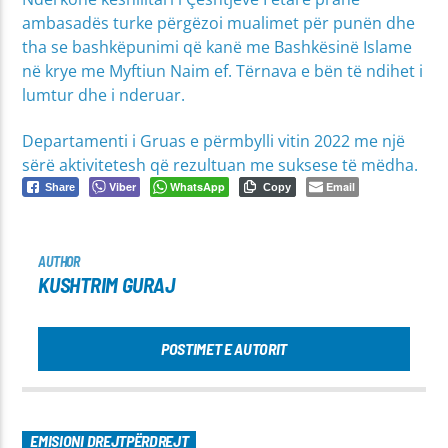
ambasadës turke përgëzoi mualimet për punën dhe
tha se bashkëpunimi që kanë me Bashkësinë Islame
në krye me Myftiun Naim ef. Tërnava e bën të ndihet i
lumtur dhe i nderuar.
Departamenti i Gruas e përmbylli vitin 2022 me një
sërë aktivitetesh që rezultuan me suksese të mëdha.
Viber
WhatsApp
Email
Share
Copy
AUTHOR
KUSHTRIM GURAJ
POSTIMET E AUTORIT
EMISIONI DREJTPËRDREJT