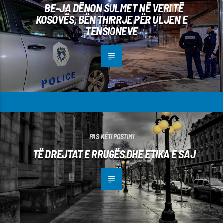
BE-JA DËNON SULMET NË VERI TË
KOSOVËS, BËN THIRRJE PËR ULJEN E
TENSIONEVE
PAS KËTI POSTIMI
TË DREJTAT E RRUGËS DHE ETIKA E SAJ