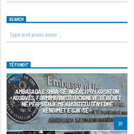
SEARCH
TË FUNDIT
LAJME
AMBASADA E SHBA-SË: NGËRÇI PO I KUSHTON
KOSOVËS, FORMIMI I INSTITUCIONEVE TË BËHET
NË PËRPUTHJE ME KUSHTETUTËN EDHE
VENDIMET E GJK-SË –