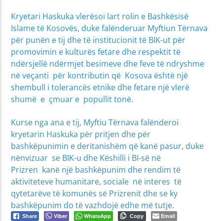
Kryetari Haskuka vlerësoi lart rolin e Bashkësisë
Islame të Kosovës, duke falënderuar Myftiun Tërnava
për punën e tij dhe të institucionit të BIK-ut për
promovimin e kulturës fetare dhe respektit të
ndërsjellë ndërmjet besimeve dhe feve të ndryshme
në veçanti për kontributin që Kosova është një
shembull i tolerancës etnike dhe fetare një vlerë
shumë e çmuar e popullit tonë.
Kurse nga ana e tij, Myftiu Tërnava falënderoi
kryetarin Haskuka për pritjen dhe për
bashkëpunimin e deritanishëm që kanë pasur, duke
nënvizuar se BIK-u dhe Këshilli i BI-së në
Prizren kanë një bashkëpunim dhe rendim të
aktiviteteve humanitare, sociale në interes të
qytetarëve të komunës së Prizrenit dhe se ky
bashkëpunim do të vazhdojë edhe më tutje.
Viber
WhatsApp
Email
Share
Copy