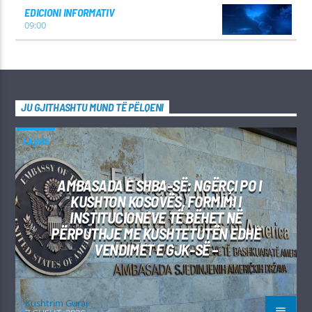
EDICIONI INFORMATIV
09:00
JU GJITHASHTU MUND TË PËLQENI
LAJME
AMBASADA E SHBA-SË: NGËRÇI PO I
KUSHTON KOSOVËS, FORMIMI I
INSTITUCIONEVE TË BËHET NË
PËRPUTHJE ME KUSHTETUTËN EDHE
VENDIMET E GJK-SË –
Kushtrim Guraj