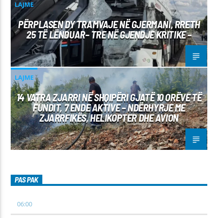
LAJME
PËRPLASEN DY TRAMVAJE NË GJERMANI, RRETH
25 TË LËNDUAR– TRE NË GJENDJE KRITIKE –
LAJME
14 VATRA ZJARRI NË SHQIPËRI GJATË 10 ORËVE TË
FUNDIT, 7 ENDE AKTIVE – NDËRHYRJE ME
ZJARRFIKËS, HELIKOPTER DHE AVION
PAS PAK
06:00