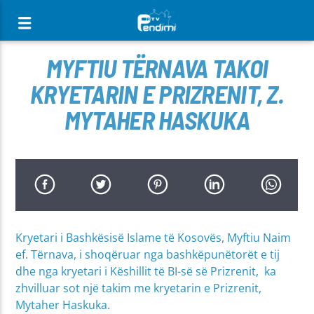
[There are no radio stations in the database]
MYFTIU TËRNAVA TAKOI
KRYETARIN E PRIZRENIT, Z.
MYTAHER HASKUKA
Kryetari i Bashkësisë Islame të Kosovës, Myftiu Naim
ef. Tërnava, i shoqëruar nga bashkëpunëtorët e tij
dhe nga kryetari i Këshillit të BI-së së Prizrenit, ka
zhvilluar sot një takim me kryetarin e Prizrenit,
Mytaher Haskuka.