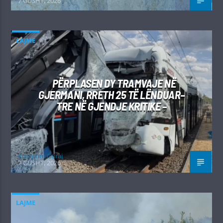
7 GUSHT, 2026
LAJME
PËRPLASEN DY TRAMVAJE NË
GJERMANI, RRETH 25 TË LËNDUAR–
TRE NË GJENDJE KRITIKE –
Kushtrim Guraj
7 GUSHT, 2026
LAJME