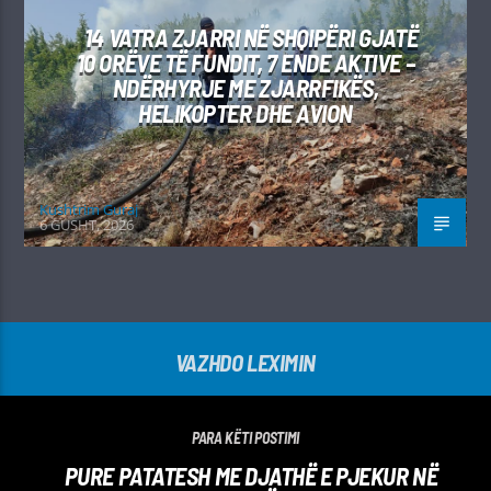
14 VATRA ZJARRI NË SHQIPËRI GJATË
10 ORËVE TË FUNDIT, 7 ENDE AKTIVE –
NDËRHYRJE ME ZJARRFIKËS,
HELIKOPTER DHE AVION
Kushtrim Guraj
6 GUSHT, 2026
VAZHDO LEXIMIN
PARA KËTI POSTIMI
PURE PATATESH ME DJATHË E PJEKUR NË