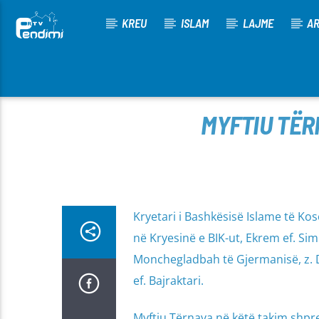
KREU
ISLAM
LAJME
AR
[There are no radio stations in the database]
MYFTIU TËR
Kryetari i Bashkësisë Islame të Ko
në Kryesinë e BIK-ut, Ekrem ef. Si
Monchegladbah të Gjermanisë, z. Du
ef. Bajraktari.
Myftiu Tërnava në këtë takim shpr