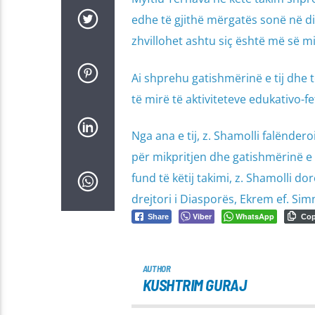
edhe të gjithë mërgatës sonë në di
zhvillohet ashtu siç është më së mi
Ai shprehu gatishmërinë e tij dhe 
të mirë të aktiviteteve edukativo-fe
Nga ana e tij, z. Shamolli falënde
për mikpritjen dhe gatishmërinë e 
fund të këtij takimi, z. Shamolli d
drejtori i Diasporës, Ekrem ef. Si
Viber
WhatsApp
Share
Co
AUTHOR
KUSHTRIM GURAJ