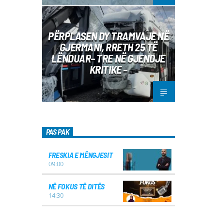
PËRPLASEN DY TRAMVAJE NË
GJERMANI, RRETH 25 TË
LËNDUAR– TRE NË GJENDJE
KRITIKE –
PAS PAK
FRESKIA E MËNGJESIT
09:00
NË FOKUS TË DITËS
14:30