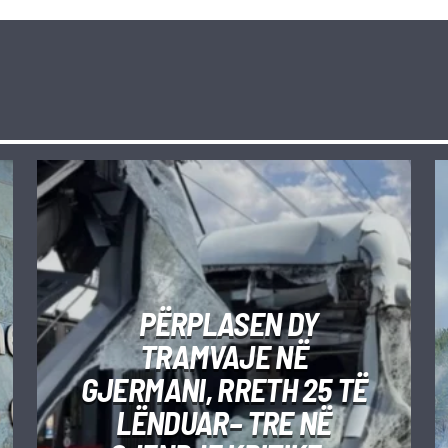
PËRPLASEN DY
TRAMVAJE NË
GJERMANI, RRETH 25 TË
LËNDUAR– TRE NË