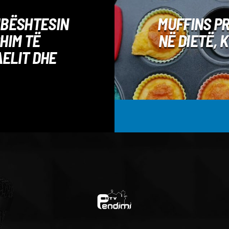
MBËSHTESIN
MUFFINS PR
HIM TË
NË DIETË, 
ELIT DHE