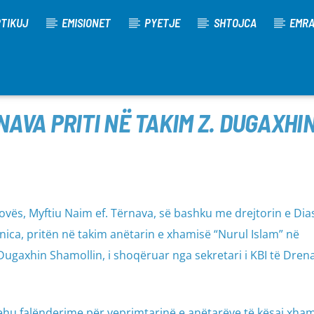
TIKUJ
EMISIONET
PYETJE
SHTOJCA
EMR
NAVA PRITI NË TAKIM Z. DUGAXHI
sovës, Myftiu Naim ef. Tërnava, së bashku me drejtorin e Di
mnica, pritën në takim anëtarin e xhamisë “Nurul Islam” në
gaxhin Shamollin, i shoqëruar nga sekretari i KBI të Drenas
ehu falënderime për veprimtarinë e anëtarëve të kësaj xham