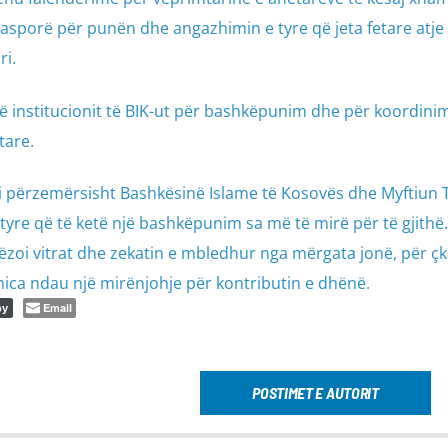
asporë për punën dhe angazhimin e tyre që jeta fetare atje 
ri.
të institucionit të BIK-ut për bashkëpunim dhe për koordini
tare.
roi përzemërsisht Bashkësinë Islame të Kosovës dhe Myftiun
tyre që të ketë një bashkëpunim sa më të mirë për të gjithë
orëzoi vitrat dhe zekatin e mbledhur nga mërgata jonë, për ç
mnica ndau një mirënjohje për kontributin e dhënë.
Email
py
POSTIMET E AUTORIT