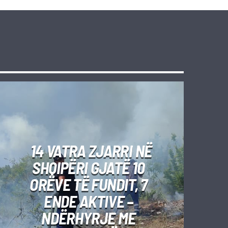
14 VATRA ZJARRI NË
SHQIPËRI GJATË 10
ORËVE TË FUNDIT, 7
ENDE AKTIVE –
NDËRHYRJE ME