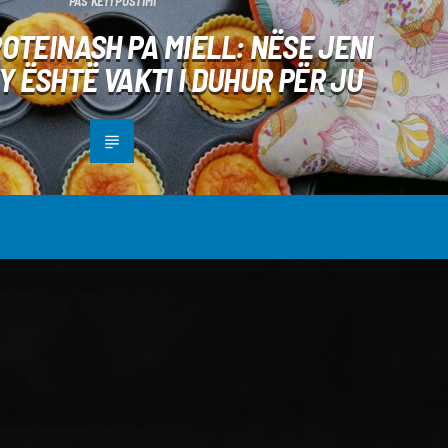
PAS KËTI POSTIMI
OTEINASH PA MIELL: NËSE JENI
KY ËSHTË VAKTI I DUHUR PËR JU