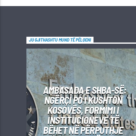
JU GJITHASHTU MUND TË PËLQENI
AMBASADA E SHBA-SË:
NGËRÇI PO I KUSHTON
KOSOVËS, FORMIMI I
INSTITUCIONEVE TË
BËHET NË PËRPUTHJE