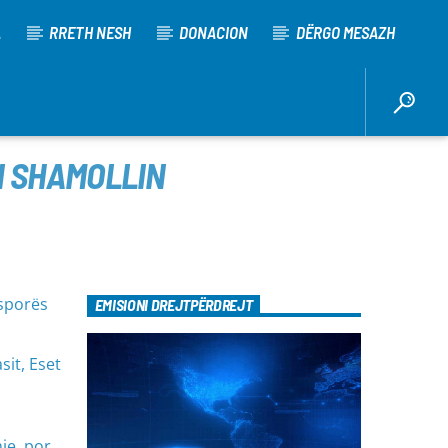
A
RRETH NESH
DONACION
DËRGO MESAZH
N SHAMOLLIN
asporës
EMISIONI DREJTPËRDREJT
it, Eset
ie, por