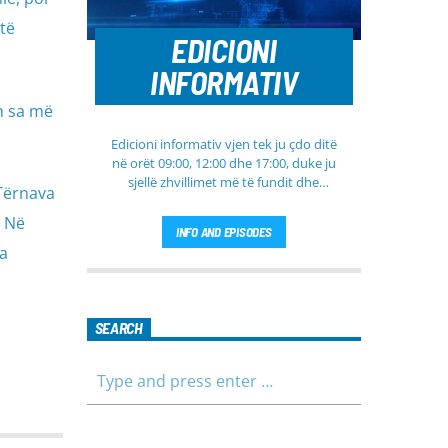
të
EDICIONI
INFORMATIV
m sa më
Edicioni informativ vjen tek ju çdo ditë
në orët 09:00, 12:00 dhe 17:00, duke ju
sjellë zhvillimet më të fundit dhe
 Tërnava
informacionet më të rëndësishme nga
Kosova, rajoni dhe bota. Në këtë
. Në
INFO AND EPISODES
edicion do të gjeni lajme të
ka
përditësuara nga fusha të ndryshme,
përfshirë politikën, shoqërinë dhe
ekonominë, si dhe rubrika të veçanta
për sportin dhe parashikimin e motit.
SEARCH
Qëndroni me ne për informim të saktë,
të shpejtë dhe të besueshëm.