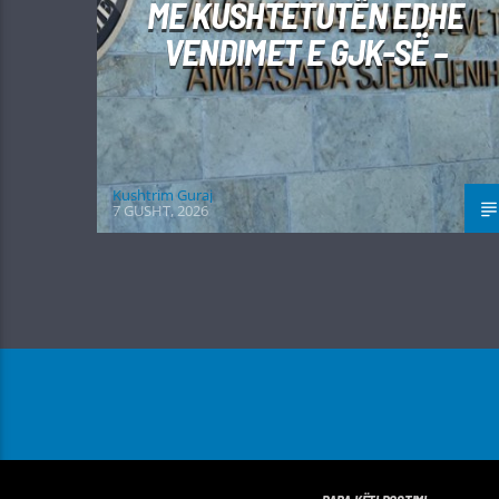
ME KUSHTETUTËN EDHE
VENDIMET E GJK-SË –
Kushtrim Guraj
7 GUSHT, 2026