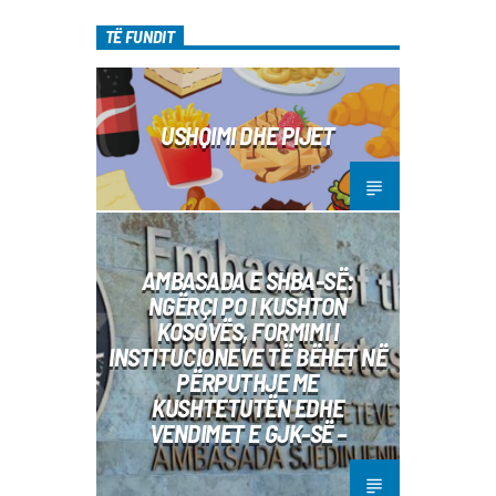
TË FUNDIT
USHQIMI DHE PIJET
AMBASADA E SHBA-SË:
NGËRÇI PO I KUSHTON
KOSOVËS, FORMIMI I
INSTITUCIONEVE TË BËHET NË
PËRPUTHJE ME
KUSHTETUTËN EDHE
VENDIMET E GJK-SË –