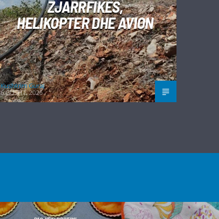
ZJARRFIKËS,
HELIKOPTER DHE AVION
Kushtrim Guraj
6 GUSHT, 2026