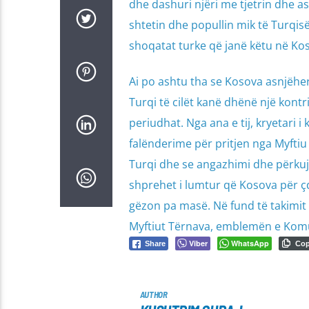
dhe dashuri njëri me tjetrin dhe a
shtetin dhe popullin mik të Turqis
shoqatat turke që janë këtu në Kos
Ai po ashtu tha se Kosova asnjëhe
Turqi të cilët kanë dhënë një kon
periudhat. Nga ana e tij, kryetar
falënderime për pritjen nga Myfti
Turqi dhe se angazhimi dhe përkujd
shprehet i lumtur që Kosova për ç
gëzon pa masë. Në fund të takimit
Myftiut Tërnava, emblemën e Kom
Viber
WhatsApp
Share
Co
AUTHOR