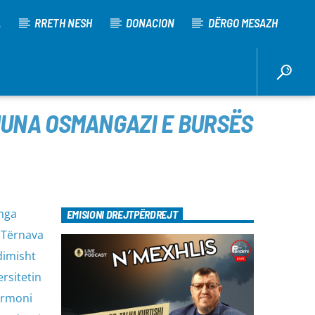
A
RRETH NESH
DONACION
DËRGO MESAZH
MUNA OSMANGAZI E BURSËS
 nga
EMISIONI DREJTPËRDREJT
 Tërnava
dimisht
rsitetin
armoni