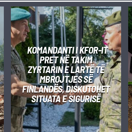
KOMANDANTI I KFOR-IT
PRET NË TAKIM
ZYRTARIN E LARTË TË
MBROJTJES SË
FINLANDËS, DISKUTOHET
SITUATA E SIGURISË