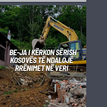
BE-JA I KËRKON SËRISH
KOSOVËS TË NDALOJË
RRËNIMET NË VERI