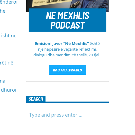
lënderoi
dhe
NE MEXHLIS
PODCAST
risht në
Emisioni javor “Në Mexhlis”
është
një hapësirë e veçantë reflektimi,
dialogu dhe mendimi të thellë, ku fjala
e urtë dhe diskutimi i sinqertë marrin
rët në
kuptim të veçantë. Ky emision
INFO AND EPISODES
transmetohet
drejtpërdrejt çdo të
martë
, duke sjellë tek publiku një
 na
formë komunikimi të hapur, të qetë
dhe shumë përmbajtësore
 dhuroi
SEARCH