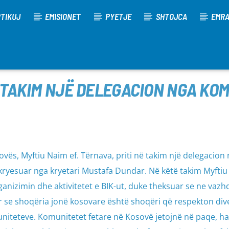
TIKUJ
EMISIONET
PYETJE
SHTOJCA
EMR
Ë TAKIM NJË DELEGACION NGA KO
ovës, Myftiu Naim ef. Tërnava, priti në takim një delegacion
ryesuar nga kryetari Mustafa Dundar. Në këtë takim Myftiu
ganizimin dhe aktivitetet e BIK-ut, duke theksuar se ne vazh
se shoqëria jonë kosovare është shoqëri që respekton dive
muniteteve. Komunitetet fetare në Kosovë jetojnë në paqe, h