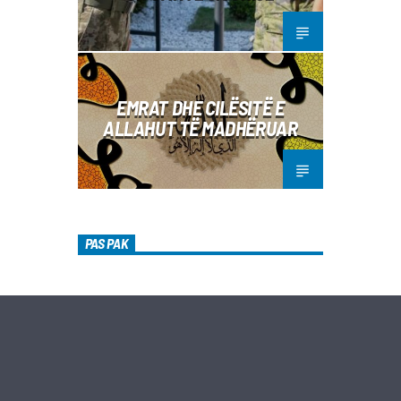
EMRAT DHE CILËSITË E
ALLAHUT TË MADHËRUAR
PAS PAK