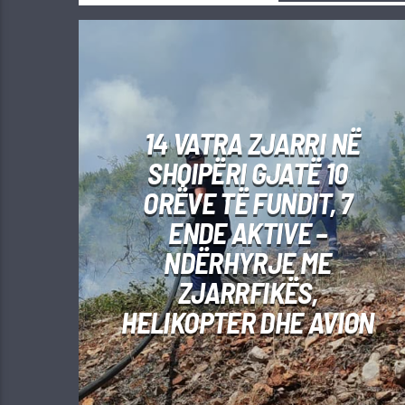
14 VATRA ZJARRI NË
SHQIPËRI GJATË 10
ORËVE TË FUNDIT, 7
ENDE AKTIVE –
NDËRHYRJE ME
ZJARRFIKËS,
HELIKOPTER DHE AVION