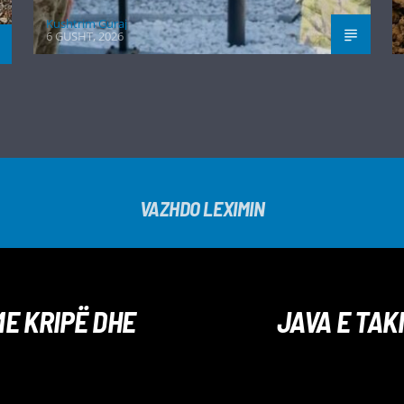
Kushtrim Guraj
6 GUSHT, 2026
VAZHDO LEXIMIN
ME KRIPË DHE
JAVA E TAK