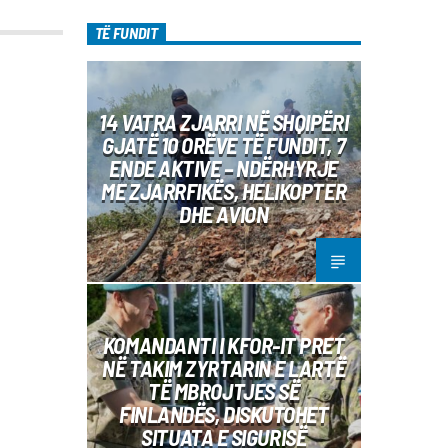
TË FUNDIT
14 VATRA ZJARRI NË SHQIPËRI
GJATË 10 ORËVE TË FUNDIT, 7
ENDE AKTIVE – NDËRHYRJE
ME ZJARRFIKËS, HELIKOPTER
DHE AVION
KOMANDANTI I KFOR-IT PRET
NË TAKIM ZYRTARIN E LARTË
TË MBROJTJES SË
FINLANDËS, DISKUTOHET
SITUATA E SIGURISË