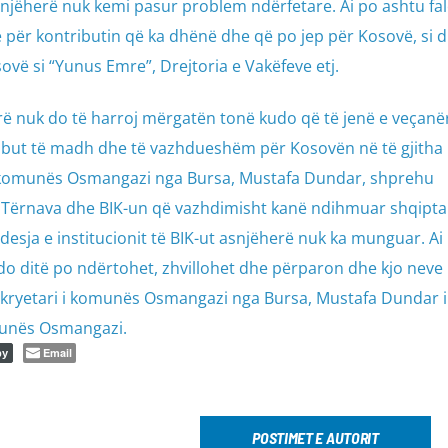
snjëherë nuk kemi pasur problem ndërfetare. Ai po ashtu fa
ë për kontributin që ka dhënë dhe që po jep për Kosovë, si 
ovë si “Yunus Emre”, Drejtoria e Vakëfeve etj.
rë nuk do të harroj mërgatën tonë kudo që të jenë e veçanë
tribut të madh dhe të vazhdueshëm për Kosovën në të gjitha
i i komunës Osmangazi nga Bursa, Mustafa Dundar, shprehu
u Tërnava dhe BIK-un që vazhdimisht kanë ndihmuar shqipta
esja e institucionit të BIK-ut asnjëherë nuk ka munguar. Ai
do ditë po ndërtohet, zhvillohet dhe përparon dhe kjo neve
 kryetari i komunës Osmangazi nga Bursa, Mustafa Dundar i
unës Osmangazi.
Email
py
POSTIMET E AUTORIT