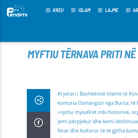
KREU
ISLAM
LAJME
AR
[There are no radio stations in the database]
MYFTIU TËRNAVA PRITI N
Kryetari i Bashkësisë Islame të Kos
komuna Osmangazi nga Bursa, të k
i njohu mysafirët mbi historinë, or
jemi përpjekur dhe kemi dëshmuar 
fetar dhe kulturor të të gjitha ko