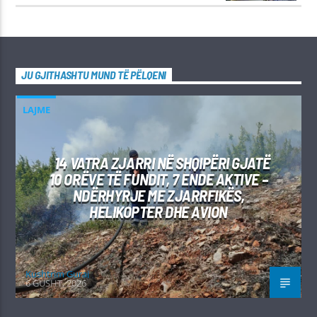
JU GJITHASHTU MUND TË PËLQENI
LAJME
14 VATRA ZJARRI NË SHQIPËRI GJATË
10 ORËVE TË FUNDIT, 7 ENDE AKTIVE –
NDËRHYRJE ME ZJARRFIKËS,
HELIKOPTER DHE AVION
Kushtrim Guraj
6 GUSHT, 2026