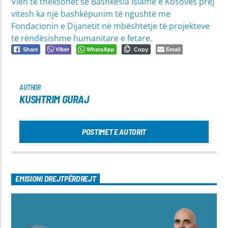
Vlen të theksohet së Bashkësia Islame e Kosovës prej
vitesh ka një bashkëpunim të ngushtë me
Fondacionin e Dijanetit në mbështetje të projekteve
të rëndësishme humanitare e fetare.
Viber
WhatsApp
Email
Share
Copy
AUTHOR
KUSHTRIM GURAJ
POSTIMET E AUTORIT
EMISIONI DREJTPËRDREJT