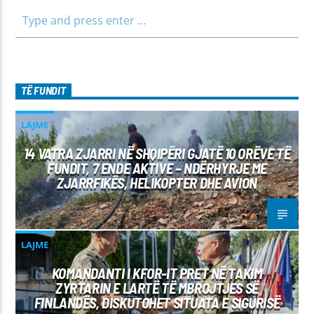
TË FUNDIT
LAJME
14 VATRA ZJARRI NË SHQIPËRI GJATË 10 ORËVE TË
FUNDIT, 7 ENDE AKTIVE – NDËRHYRJE ME
ZJARRFIKËS, HELIKOPTER DHE AVION
LAJME
KOMANDANTI I KFOR-IT PRET NË TAKIM
ZYRTARIN E LARTË TË MBROJTJES SË
FINLANDËS, DISKUTOHET SITUATA E SIGURISË