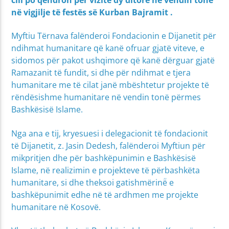
në vigjilje të festës së Kurban Bajramit .
Myftiu Tërnava falënderoi Fondacionin e Dijanetit për
ndihmat humanitare që kanë ofruar gjatë viteve, e
sidomos për pakot ushqimore që kanë dërguar gjatë
Ramazanit të fundit, si dhe për ndihmat e tjera
humanitare me të cilat janë mbështetur projekte të
rëndësishme humanitare në vendin tonë përmes
Bashkësisë Islame.
Nga ana e tij, kryesuesi i delegacionit të fondacionit
të Dijanetit, z. Jasin Dedesh, falënderoi Myftiun për
mikpritjen dhe për bashkëpunimin e Bashkësisë
Islame, në realizimin e projekteve të përbashkëta
humanitare, si dhe theksoi gatishmërinë̈ e
bashkëpunimit edhe në të ardhmen me projekte
humanitare në Kosovë.