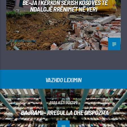
BE-JA I KËRKON SËRISH KOSOVËS TË
NDALOJË RRËNIMET NË VERI
Kushtrim Guraj
5 GUSHT, 2026
VAZHDO LEXIMIN
PARA KËTI POSTIMI
BAJRAMI – RREGULLA DHE DISPOZITA