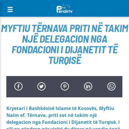
[There are no radio stations in the database]
MYFTIU TËRNAVA PRITI NË TAKIM
NJË DELEGACION NGA
FONDACIONI I DIJANETIT TË
TURQISË
Kryetari i Bashkësisë Islame të Kosovës, Myftiu
Naim ef. Tërnava, priti sot në takim një
delegacion nga Fondacioni i Dijanetit të Turqisë, i
cili po qëndron për vizitë dy ditore në vendin tonë