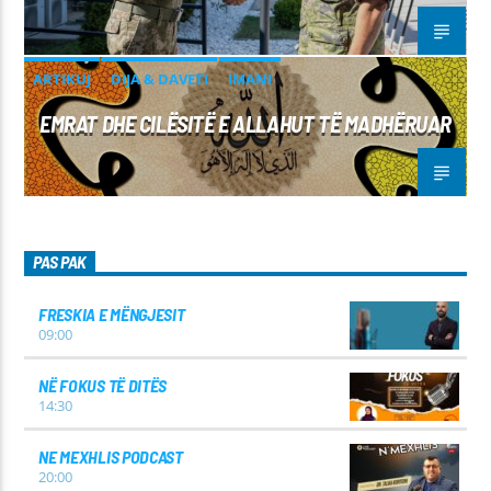
ARTIKUJ
DIJA & DAVETI
IMANI
EMRAT DHE CILËSITË E ALLAHUT TË MADHËRUAR
PAS PAK
FRESKIA E MËNGJESIT
09:00
NË FOKUS TË DITËS
14:30
NE MEXHLIS PODCAST
20:00