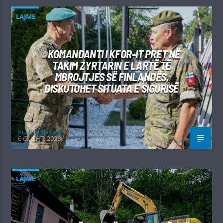
LAJME
KOMANDANTI I KFOR-IT PRET NË
TAKIM ZYRTARIN E LARTË TË
MBROJTJES SË FINLANDËS,
DISKUTOHET SITUATA E SIGURISË
Kushtrim Guraj
6 GUSHT, 2026
LAJME