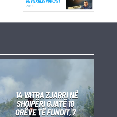
NE MEXHLIS PODCAST
20:00
14 VATRA ZJARRI NË
SHQIPËRI GJATË 10
ORËVE TË FUNDIT, 7