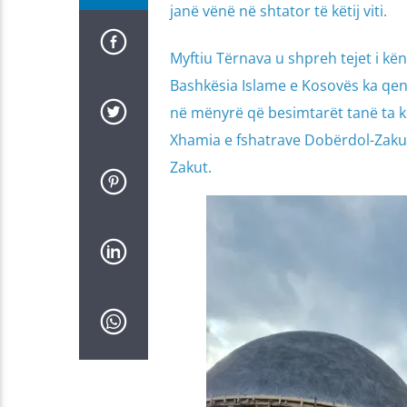
janë vënë në shtator të këtij viti.
Myftiu Tërnava u shpreh tejet i kë
Bashkësia Islame e Kosovës ka qen
në mënyrë që besimtarët tanë ta ke
Xhamia e fshatrave Dobërdol-Zakut 
Zakut.