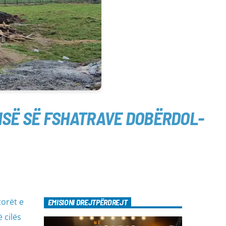
ISË SË FSHATRAVE DOBËRDOL-
torët e
EMISIONI DREJTPËRDREJT
 cilës