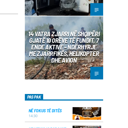
14 VATRA ZJARRI NË SHQIPËRI
GJATË 10 ORËVE TË FUNDIT, 7
ENDE AKTIVE – NDËRHYRJE
ME ZJARRFIKËS, HELIKOPTER
DHE AVION
PAS PAK
NË FOKUS TË DITËS
14:30