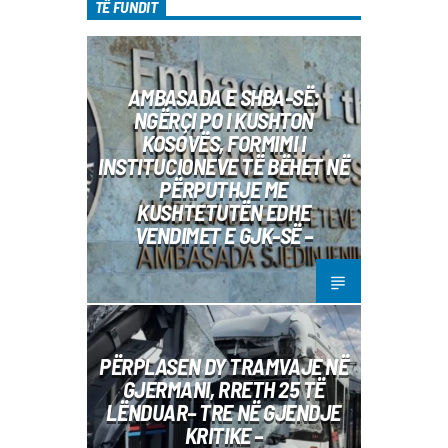
TË FUNDIT
AMBASADA E SHBA-SË:
NGËRÇI PO I KUSHTON
KOSOVËS, FORMIMI I
INSTITUCIONEVE TË BËHET NË
PËRPUTHJE ME
KUSHTETUTËN EDHE
VENDIMET E GJK-SË –
PËRPLASEN DY TRAMVAJE NË
GJERMANI, RRETH 25 TË
LËNDUAR– TRE NË GJENDJE
KRITIKE –