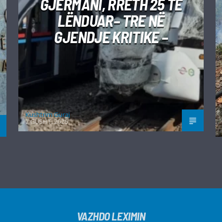
GJERMANI, RRETH 25 TË
LËNDUAR– TRE NË
GJENDJE KRITIKE –
Kushtrim Guraj
7 GUSHT, 2026
VAZHDO LEXIMIN