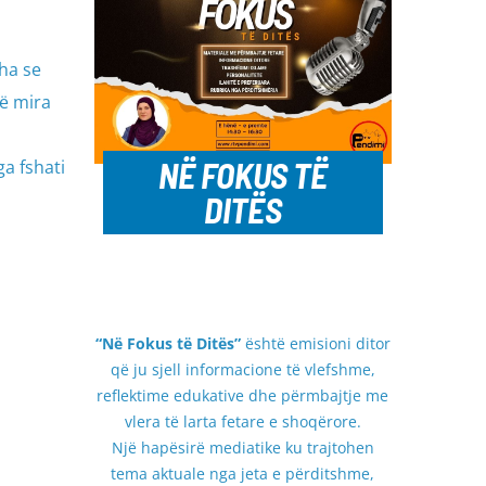
ha se
ë mira
NË FOKUS TË
a fshati
DITËS
“Në Fokus të Ditës”
është emisioni ditor
që ju sjell informacione të vlefshme,
reflektime edukative dhe përmbajtje me
vlera të larta fetare e shoqërore.
Një hapësirë mediatike ku trajtohen
tema aktuale nga jeta e përditshme,