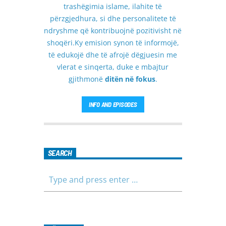
trashëgimia islame, ilahite të
përzgjedhura, si dhe personalitete të
ndryshme që kontribuojnë pozitivisht në
shoqëri.Ky emision synon të informojë,
të edukojë dhe të afrojë dëgjuesin me
vlerat e sinqerta, duke e mbajtur
gjithmonë
ditën në fokus
.
INFO AND EPISODES
SEARCH