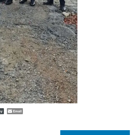
Email
py