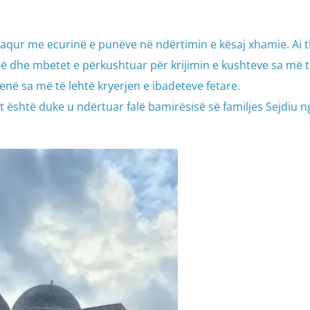
naqur me ecurinë e punëve në ndërtimin e kësaj xhamie. Ai t
ë dhe mbetet e përkushtuar për krijimin e kushteve sa më t
në sa më të lehtë kryerjen e ibadeteve fetare.
është duke u ndërtuar falë bamirësisë së familjes Sejdiu ng