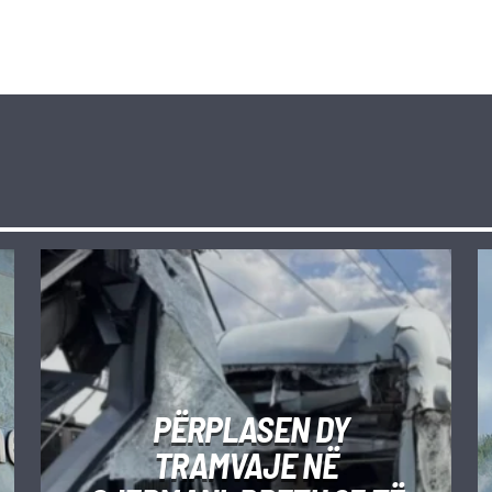
PËRPLASEN DY
TRAMVAJE NË