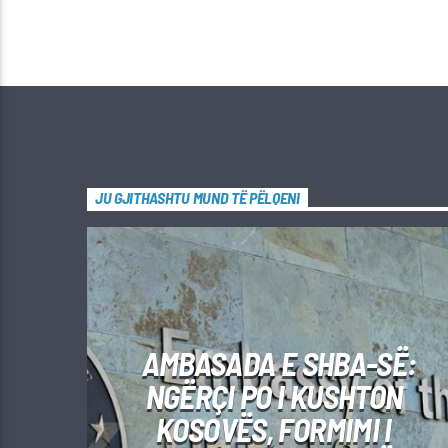
JU GJITHASHTU MUND TË PËLQENI
AMBASADA E SHBA-SË:
NGËRÇI PO I KUSHTON
KOSOVËS, FORMIMI I