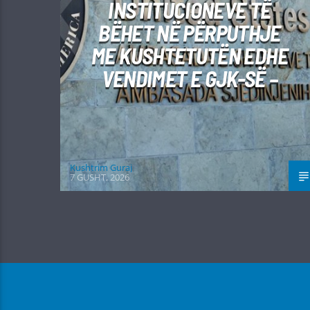
INSTITUCIONEVE TË
BËHET NË PËRPUTHJE
ME KUSHTETUTËN EDHE
VENDIMET E GJK-SË –
Kushtrim Guraj
7 GUSHT, 2026