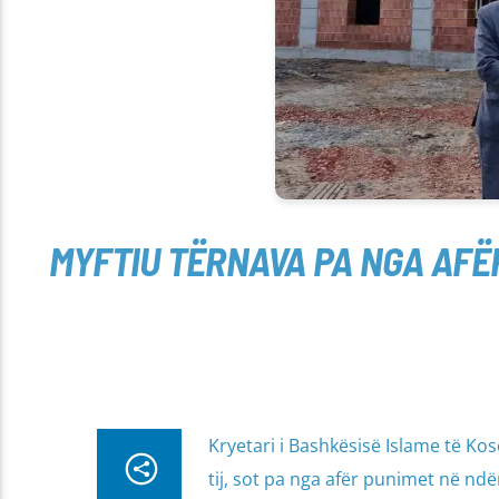
MYFTIU TËRNAVA PA NGA AFË
Kryetari i Bashkësisë Islame të Ko
tij, sot pa nga afër punimet në nd