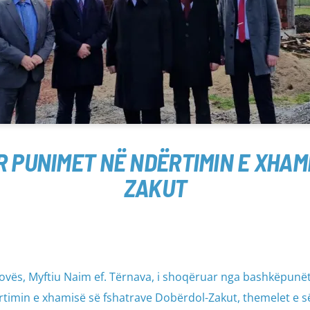
R PUNIMET NË NDËRTIMIN E XHAM
ZAKUT
sovës, Myftiu Naim ef. Tërnava, i shoqëruar nga bashkëpunë
ërtimin e xhamisë së fshatrave Dobërdol-Zakut, themelet e së