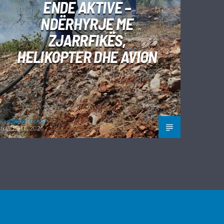
ENDE AKTIVE –
NDËRHYRJE ME
ZJARRFIKËS,
HELIKOPTER DHE AVION
Kushtrim Guraj
6 GUSHT, 2026