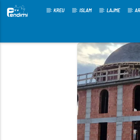
KREU
ISLAM
LAJME
AR
[There are no radio stations in the database]