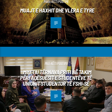
PARA KËTI POSTIMI
MUAJT E HAXHIT DHE VLERA E TYRE
PAS KËTI POSTIMI
MYFTIU TËRNAVA PRITI NË TAKIM
PËRFAQËSUESIT E STUDENTËVE TË
UNIONIT STUDENTOR TË FSHI-SË