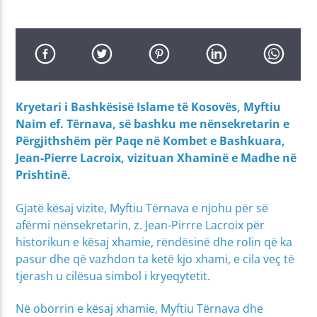
Kryetari i Bashkësisë Islame të Kosovës, Myftiu
Naim ef. Tërnava, së bashku me nënsekretarin e
Përgjithshëm për Paqe në Kombet e Bashkuara,
Jean-Pierre Lacroix, vizituan Xhaminë e Madhe në
Prishtinë.
Gjatë kësaj vizite, Myftiu Tërnava e njohu për së
afërmi nënsekretarin, z. Jean-Pirrre Lacroix për
historikun e kësaj xhamie, rëndësinë dhe rolin që ka
pasur dhe që vazhdon ta ketë kjo xhami, e cila veç të
tjerash u cilësua simbol i kryeqytetit.
Në oborrin e kësaj xhamie, Myftiu Tërnava dhe