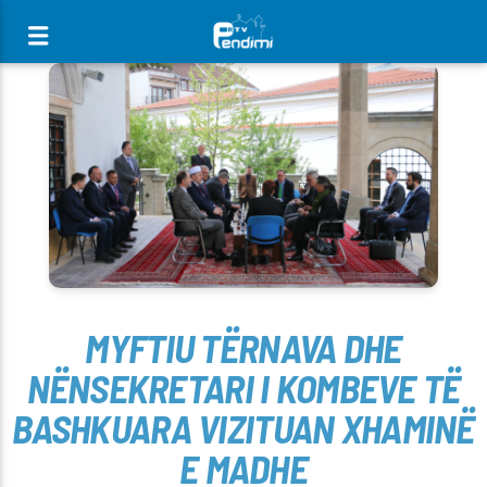
[There are no radio stations in the database]
MYFTIU TËRNAVA DHE
NËNSEKRETARI I KOMBEVE TË
BASHKUARA VIZITUAN XHAMINË
E MADHE