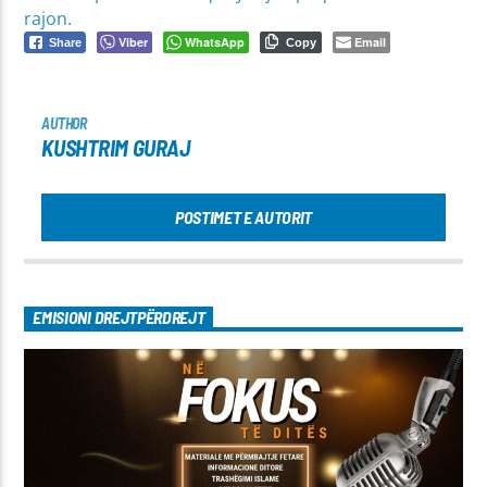
rajon.
Viber
WhatsApp
Email
Share
Copy
AUTHOR
KUSHTRIM GURAJ
POSTIMET E AUTORIT
EMISIONI DREJTPËRDREJT