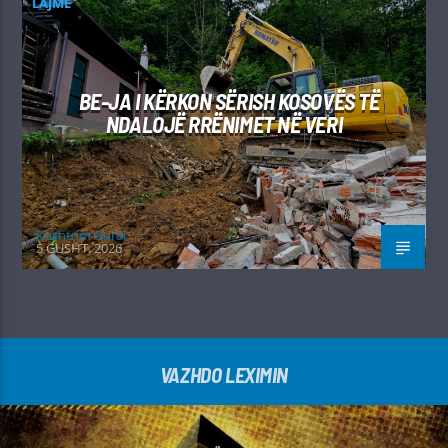
LAJME
BE-JA I KËRKON SËRISH KOSOVËS TË
NDALOJË RRËNIMET NË VERI
Kushtrim Guraj
5 GUSHT, 2026
VAZHDO LEXIMIN