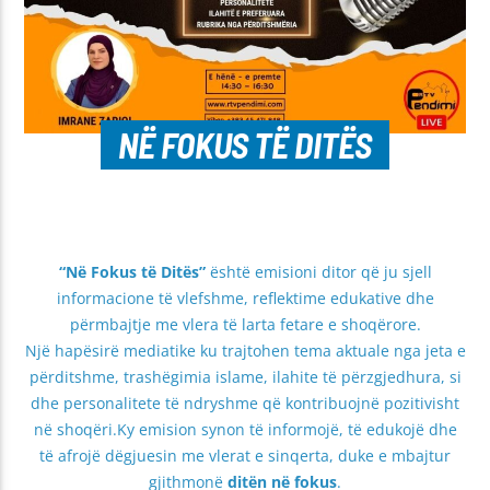
NË FOKUS TË DITËS
“Në Fokus të Ditës”
është emisioni ditor që ju sjell
informacione të vlefshme, reflektime edukative dhe
përmbajtje me vlera të larta fetare e shoqërore.
Një hapësirë mediatike ku trajtohen tema aktuale nga jeta e
përditshme, trashëgimia islame, ilahite të përzgjedhura, si
dhe personalitete të ndryshme që kontribuojnë pozitivisht
në shoqëri.Ky emision synon të informojë, të edukojë dhe
të afrojë dëgjuesin me vlerat e sinqerta, duke e mbajtur
gjithmonë
ditën në fokus
.