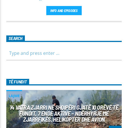
INFO AND EPISODES
SEARCH
TË FUNDIT
LAJME
14 VATRA ZJARRI NË SHQIPËRI GJATË 10 ORËVE TË
FUNDIT, 7 ENDE AKTIVE – NDËRHYRJE ME
ZJARRFIKËS, HELIKOPTER DHE AVION