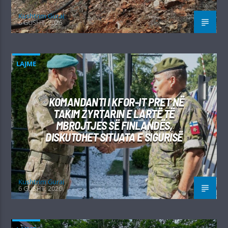
Kushtrim Guraj
6 GUSHT, 2026
LAJME
KOMANDANTI I KFOR-IT PRET NË
TAKIM ZYRTARIN E LARTË TË
MBROJTJES SË FINLANDËS,
DISKUTOHET SITUATA E SIGURISË
Kushtrim Guraj
6 GUSHT, 2026