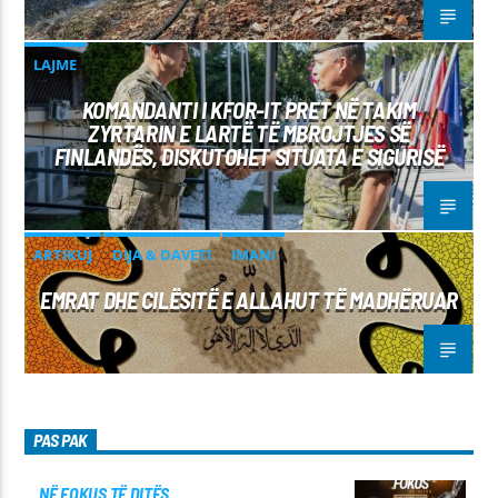
LAJME
KOMANDANTI I KFOR-IT PRET NË TAKIM
ZYRTARIN E LARTË TË MBROJTJES SË
FINLANDËS, DISKUTOHET SITUATA E SIGURISË
ARTIKUJ
DIJA & DAVETI
IMANI
EMRAT DHE CILËSITË E ALLAHUT TË MADHËRUAR
PAS PAK
NË FOKUS TË DITËS