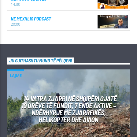
14:30
NE MEXHLIS PODCAST
20:00
JU GJITHASHTU MUND TË PËLQENI
LAJME
14 VATRA ZJARRI NË SHQIPËRI GJATË
10 ORËVE TË FUNDIT, 7 ENDE AKTIVE –
NDËRHYRJE ME ZJARRFIKËS,
HELIKOPTER DHE AVION