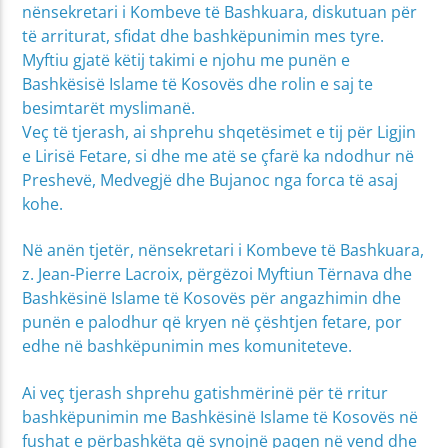
nënsekretari i Kombeve të Bashkuara, diskutuan për
të arriturat, sfidat dhe bashkëpunimin mes tyre.
Myftiu gjatë këtij takimi e njohu me punën e
Bashkësisë Islame të Kosovës dhe rolin e saj te
besimtarët myslimanë.
Veç të tjerash, ai shprehu shqetësimet e tij për Ligjin
e Lirisë Fetare, si dhe me atë se çfarë ka ndodhur në
Preshevë, Medvegjë dhe Bujanoc nga forca të asaj
kohe.
Në anën tjetër, nënsekretari i Kombeve të Bashkuara,
z. Jean-Pierre Lacroix, përgëzoi Myftiun Tërnava dhe
Bashkësinë Islame të Kosovës për angazhimin dhe
punën e palodhur që kryen në çështjen fetare, por
edhe në bashkëpunimin mes komuniteteve.
Ai veç tjerash shprehu gatishmërinë për të rritur
bashkëpunimin me Bashkësinë Islame të Kosovës në
fushat e përbashkëta që synojnë paqen në vend dhe