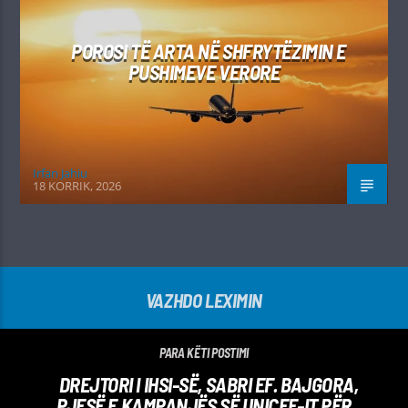
POROSI TË ARTA NË SHFRYTËZIMIN E
PUSHIMEVE VERORE
Irfan Jahiu
18 KORRIK, 2026
VAZHDO LEXIMIN
PARA KËTI POSTIMI
DREJTORI I IHSI-SË, SABRI EF. BAJGORA,
PJESË E KAMPANJËS SË UNICEF-IT PËR