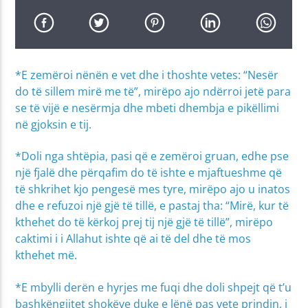
*E zemëroi nënën e vet dhe i thoshte vetes: “Nesër
do të sillem mirë me të”, mirëpo ajo ndërroi jetë para
se të vijë e nesërmja dhe mbeti dhembja e pikëllimi
në gjoksin e tij.
*Doli nga shtëpia, pasi që e zemëroi gruan, edhe pse
një fjalë dhe përqafim do të ishte e mjaftueshme që
të shkrihet kjo pengesë mes tyre, mirëpo ajo u inatos
dhe e refuzoi një gjë të tillë, e pastaj tha: “Mirë, kur të
kthehet do të kërkoj prej tij një gjë të tillë”, mirëpo
caktimi i i Allahut ishte që ai të del dhe të mos
kthehet më.
*E mbylli derën e hyrjes me fuqi dhe doli shpejt që t’u
bashkëngjitet shokëve duke e lënë pas vete prindin, i