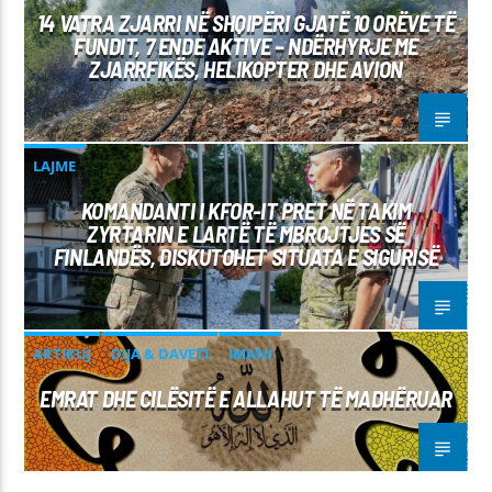
14 VATRA ZJARRI NË SHQIPËRI GJATË 10 ORËVE TË
FUNDIT, 7 ENDE AKTIVE – NDËRHYRJE ME
ZJARRFIKËS, HELIKOPTER DHE AVION
LAJME
KOMANDANTI I KFOR-IT PRET NË TAKIM
ZYRTARIN E LARTË TË MBROJTJES SË
FINLANDËS, DISKUTOHET SITUATA E SIGURISË
ARTIKUJ
DIJA & DAVETI
IMANI
EMRAT DHE CILËSITË E ALLAHUT TË MADHËRUAR