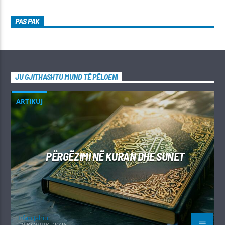
PAS PAK
JU GJITHASHTU MUND TË PËLQENI
ARTIKUJ
PËRGËZIMI NË KURAN DHE SUNET
Irfan Jahiu
28 KORRIK, 2026