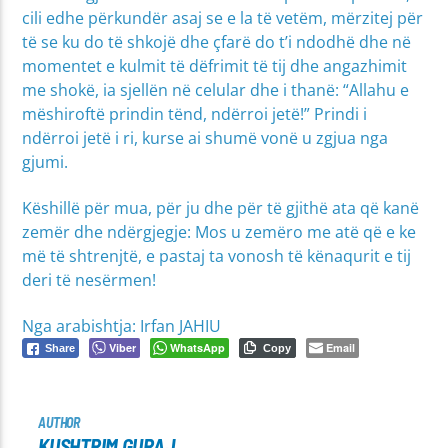
cili edhe përkundër asaj se e la të vetëm, mërzitej për
të se ku do të shkojë dhe çfarë do t’i ndodhë dhe në
momentet e kulmit të dëfrimit të tij dhe angazhimit
me shokë, ia sjellën në celular dhe i thanë: “Allahu e
mëshiroftë prindin tënd, ndërroi jetë!” Prindi i
ndërroi jetë i ri, kurse ai shumë vonë u zgjua nga
gjumi.
Këshillë për mua, për ju dhe për të gjithë ata që kanë
zemër dhe ndërgjegje: Mos u zemëro me atë që e ke
më të shtrenjtë, e pastaj ta vonosh të kënaqurit e tij
deri të nesërmen!
Nga arabishtja: Irfan JAHIU
Viber
WhatsApp
Email
Share
Copy
AUTHOR
KUSHTRIM GURAJ