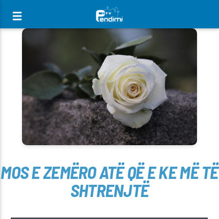
[There are no radio stations in the database]
MOS E ZEMËRO ATË QË E KE MË TË
SHTRENJTË