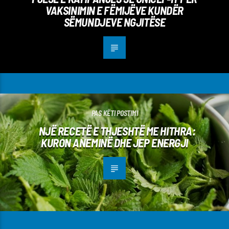
VAKSINIMIN E FËMIJËVE KUNDËR
SËMUNDJEVE NGJITËSE
PAS KËTI POSTIMI
NJË RECETË E THJESHTË ME HITHRA:
KURON ANEMINË DHE JEP ENERGJI