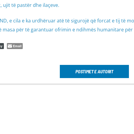
 ujit të pastër dhe ilaçeve.
D, e cila e ka urdhëruar atë të sigurojë që forcat e tij të m
ë masa për të garantuar ofrimin e ndihmës humanitare për c
Email
py
POSTIMET E AUTORIT