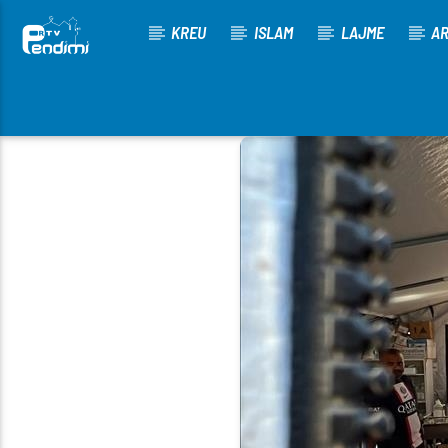
KREU
ISLAM
LAJME
AR
[There are no radio stations in the database]