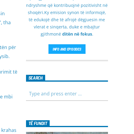
ndryshme që kontribuojnë pozitivisht në
shoqëri.Ky emision synon të informojë,
in
të edukojë dhe të afrojë dëgjuesin me
, tha
vlerat e sinqerta, duke e mbajtur
gjithmonë
ditën në fokus
.
etën për
INFO AND EPISODES
ysib.
rimit të
SEARCH
he mbi
TË FUNDIT
, krahas