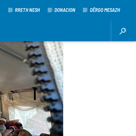
A
RRETH NESH
DONACION
DËRGO MESAZH