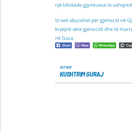
një bllokade gjymtuese të ushqimit,
Izraeli akuzohet për gjenocid në GJN
kryejnë akte gjenocidi dhe të marr
në Gaza.
Viber
WhatsApp
Share
Co
AUTHOR
KUSHTRIM GURAJ