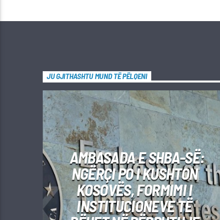
JU GJITHASHTU MUND TË PËLQENI
AMBASADA E SHBA-SË:
NGËRÇI PO I KUSHTON
KOSOVËS, FORMIMI I
INSTITUCIONEVE TË