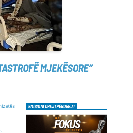
ATASTROFË MJEKËSORE”
nizatës
EMISIONI DREJTPËRDREJT
.