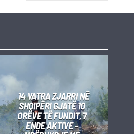
14 VATRA ZJARRI NË
SHQIPËRI GJATË 10
ORËVE TË FUNDIT, 7
ENDE AKTIVE –