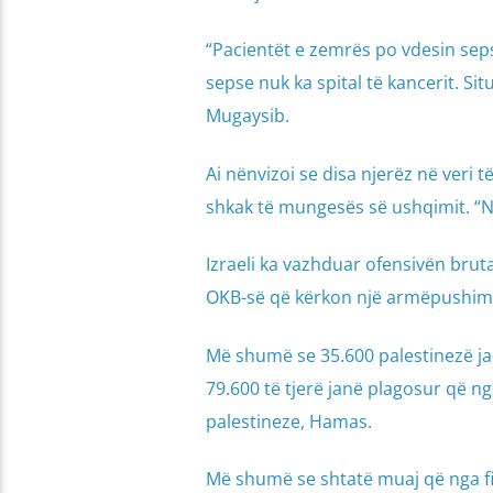
“Pacientët e zemrës po vdesin sep
sepse nuk ka spital të kancerit. Si
Mugaysib.
Ai nënvizoi se disa njerëz në veri
shkak të mungesës së ushqimit. “Në
Izraeli ka vazhduar ofensivën bruta
OKB-së që kërkon një armëpushim
Më shumë se 35.600 palestinezë ja
79.600 të tjerë janë plagosur që ng
palestineze, Hamas.
Më shumë se shtatë muaj që nga fill