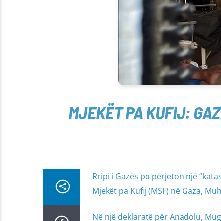
MJEKËT PA KUFIJ: GA
Rripi i Gazës po përjeton një “kat
Mjekët pa Kufij (MSF) në Gaza, 
Në një deklaratë për Anadolu, Mug