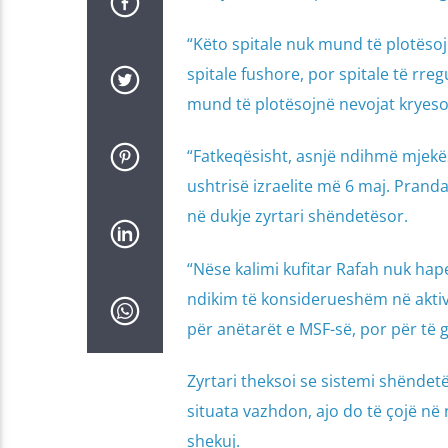
“Këto spitale nuk mund të plotësoj
spitale fushore, por spitale të rre
mund të plotësojnë nevojat kryesore
“Fatkeqësisht, asnjë ndihmë mjekës
ushtrisë izraelite më 6 maj. Pran
në dukje zyrtari shëndetësor.
“Nëse kalimi kufitar Rafah nuk hap
ndikim të konsiderueshëm në aktivi
për anëtarët e MSF-së, por për të gj
Zyrtari theksoi se sistemi shëndet
situata vazhdon, ajo do të çojë në
shekuj.