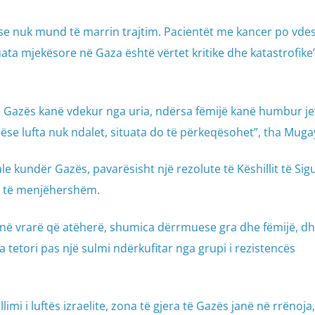
se nuk mund të marrin trajtim. Pacientët me kancer po vdes
tuata mjekësore në Gaza është vërtet kritike dhe katastrofike”
 të Gazës kanë vdekur nga uria, ndërsa fëmijë kanë humbur j
se lufta nuk ndalet, situata do të përkeqësohet”, tha Muga
le kundër Gazës, pavarësisht një rezolute të Këshillit të Sigu
 të menjëhershëm.
në vrarë që atëherë, shumica dërrmuese gra dhe fëmijë, d
a tetori pas një sulmi ndërkufitar nga grupi i rezistencës
imi i luftës izraelite, zona të gjera të Gazës janë në rrënoja