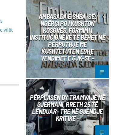
AMBASADA E SHBA-SË:
os
NGËRÇI PO I KUSHTON
KOSOVËS, FORMIMI I
ivilët
INSTITUCIONEVE TË BËHET NË
PËRPUTHJE ME
KUSHTETUTËN EDHE
VENDIMET E GJK-SË –
PËRPLASEN DY TRAMVAJE NË
GJERMANI, RRETH 25 TË
LËNDUAR– TRE NË GJENDJE
KRITIKE –