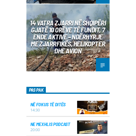
14 VATRA ZJARRI NË SHQIPËRI
GJATË 10 ORËVE TË FUNDIT, 7
ENDE AKTIVE – NDËRHYRJE
ME ZJARRFIKËS, HELIKOPTER
DHE AVION
PAS PAK
NË FOKUS TË DITËS
14:30
NE MEXHLIS PODCAST
20:00