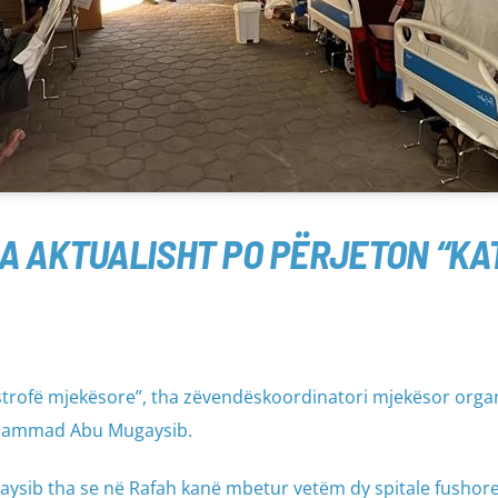
ZA AKTUALISHT PO PËRJETON “K
astrofë mjekësore”, tha zëvendëskoordinatori mjekësor orga
Muhammad Abu Mugaysib.
aysib tha se në Rafah kanë mbetur vetëm dy spitale fushore