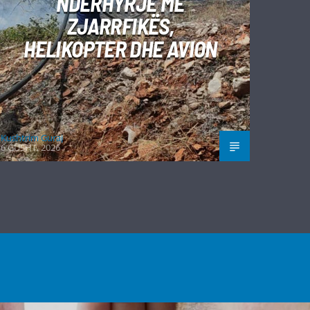
NDËRHYRJE ME
ZJARRFIKËS,
HELIKOPTER DHE AVION
Kushtrim Guraj
6 GUSHT, 2026