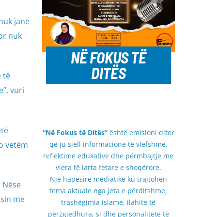
nuk janë
por nuk
NË FOKUS TË
DITËS
 të
”, vuri
etë
“Në Fokus të Ditës”
është emisioni ditor
që ju sjell informacione të vlefshme,
jo vetëm
reflektime edukative dhe përmbajtje me
vlera të larta fetare e shoqërore.
Një hapësirë mediatike ku trajtohen
. Nëse
tema aktuale nga jeta e përditshme,
asin me
trashëgimia islame, ilahite të
përzgjedhura, si dhe personalitete të