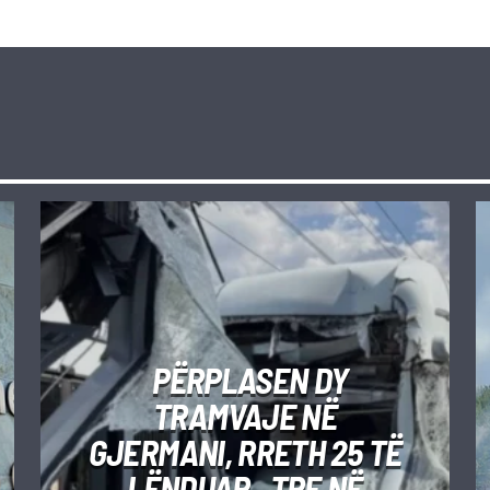
PËRPLASEN DY
TRAMVAJE NË
GJERMANI, RRETH 25 TË
LËNDUAR– TRE NË