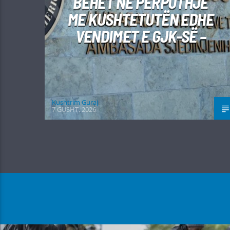
BËHET NË PËRPUTHJE
ME KUSHTETUTËN EDHE
VENDIMET E GJK-SË –
Kushtrim Guraj
7 GUSHT, 2026