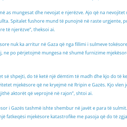
në as mungesat dhe nevojat e njerëzve. Ajo që na nevojitet 
gullta. Spitalet fushore mund të punojnë në raste urgjente, 
 të njerëzve”, theksoi ai.
ore nuk ka arritur në Gaza që nga fillimi i sulmeve tokësore
daj, ne po përjetojmë mungesa në shumë furnizime mjekësore
et së shpejti, do të ketë një dëmtim të madh dhe kjo do të k
tetet mjekësore që ne kryejmë në Rripin e Gazës. Kjo vlen 
ithë aktorët që veprojnë në rajon”, shtoi ai.
ësor i Gazës tashmë ishte shembur në javët e para të sulmit
 një fatkeqësi mjekësore katastrofike me pasoja që do të zgj