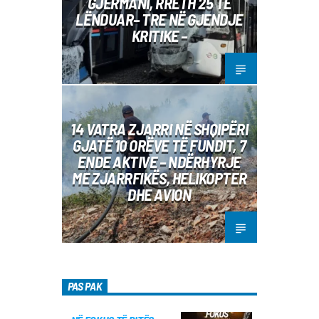
GJERMANI, RRETH 25 TË
LËNDUAR– TRE NË GJENDJE
KRITIKE –
14 VATRA ZJARRI NË SHQIPËRI
GJATË 10 ORËVE TË FUNDIT, 7
ENDE AKTIVE – NDËRHYRJE
ME ZJARRFIKËS, HELIKOPTER
DHE AVION
PAS PAK