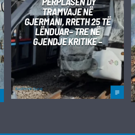
PËRPLASEN DY
TRAMVAJE NË
GJERMANI, RRETH 25 TË
LËNDUAR– TRE NË
GJENDJE KRITIKE –
Kushtrim Guraj
7 GUSHT, 2026