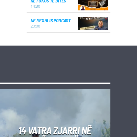
NË FOKUS TË DITËS
14:30
NE MEXHLIS PODCAST
20:00
14 VATRA ZJARRI NË