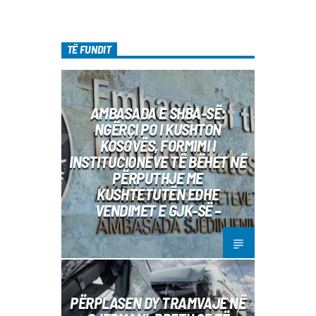
TË FUNDIT
AMBASADA E SHBA-SË:
NGËRÇI PO I KUSHTON
KOSOVËS, FORMIMI I
INSTITUCIONEVE TË BËHET NË
PËRPUTHJE ME
KUSHTETUTËN EDHE
VENDIMET E GJK-SË –
PËRPLASEN DY TRAMVAJE NË