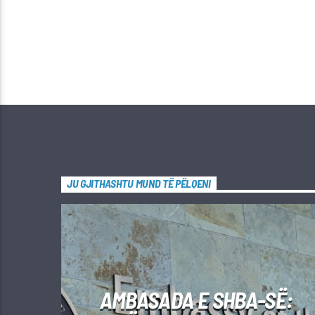
JU GJITHASHTU MUND TË PËLQENI
AMBASADA E SHBA-SË: