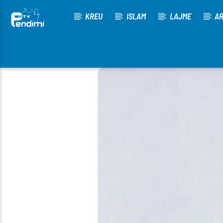
KREU
ISLAM
LAJME
AR
[There are no radio stations in the database]