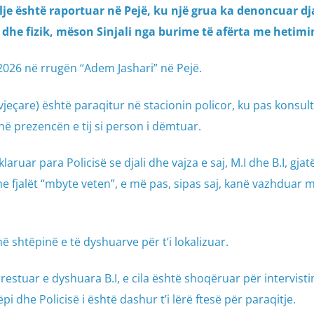
ilje është raportuar në Pejë, ku një grua ka denoncuar dj
 dhe fizik, mëson Sinjali nga burime të afërta me hetimi
2026 në rrugën “Adem Jashari” në Pejë.
-vjeçare) është paraqitur në stacionin policor, ku pas konsul
në prezencën e tij si person i dëmtuar.
laruar para Policisë se djali dhe vajza e saj, M.I dhe B.I, gjat
r me fjalët “mbyte veten”, e më pas, sipas saj, kanë vazhduar 
ë shtëpinë e të dyshuarve për t’i lokalizuar.
estuar e dyshuara B.I, e cila është shoqëruar për intervisti
i dhe Policisë i është dashur t’i lërë ftesë për paraqitje.