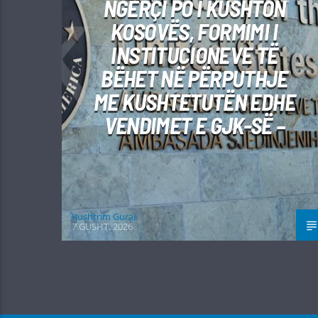
NGËRÇI PO I KUSHTON
KOSOVËS, FORMIMI I
INSTITUCIONEVE TË
BËHET NË PËRPUTHJE
ME KUSHTETUTËN EDHE
VENDIMET E GJK-SË –
Kushtrim Guraj
7 GUSHT, 2026