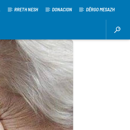
A
RRETH NESH
DONACION
DËRGO MESAZH