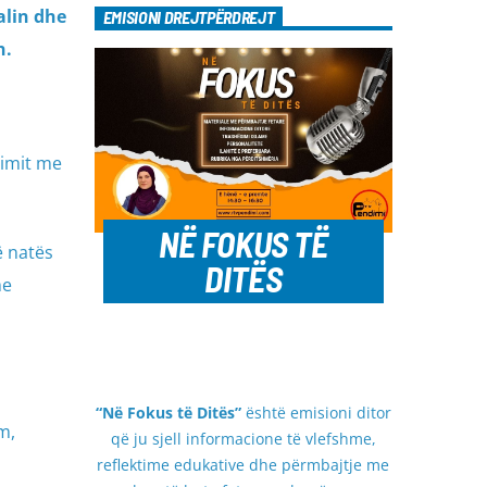
alin dhe
EMISIONI DREJTPËRDREJT
n.
timit me
NË FOKUS TË
ë natës
DITËS
me
“Në Fokus të Ditës”
është emisioni ditor
m,
që ju sjell informacione të vlefshme,
reflektime edukative dhe përmbajtje me