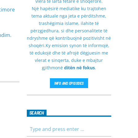
vlera të larta fetare e shoqërore.
Një hapësirë mediatike ku trajtohen
etimore
tema aktuale nga jeta e përditshme,
trashëgimia islame, ilahite të
përzgjedhura, si dhe personalitete të
hdim.
ndryshme që kontribuojnë pozitivisht në
shoqëri.Ky emision synon të informojë,
të edukojë dhe të afrojë dëgjuesin me
vlerat e sinqerta, duke e mbajtur
gjithmonë
ditën në fokus
.
INFO AND EPISODES
SEARCH