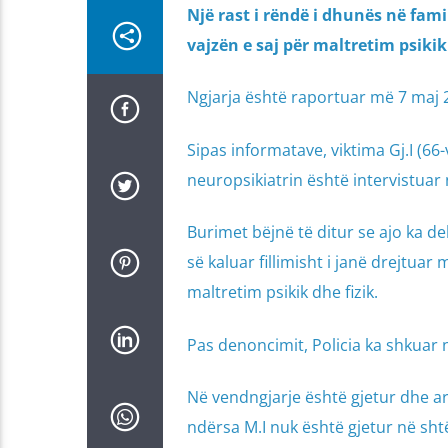
Një rast i rëndë i dhunës në fam
vajzën e saj për maltretim psikik
Ngjarja është raportuar më 7 maj 
Sipas informatave, viktima Gj.I (66
neuropsikiatrin është intervistuar 
Burimet bëjnë të ditur se ajo ka dek
së kaluar fillimisht i janë drejtua
maltretim psikik dhe fizik.
Pas denoncimit, Policia ka shkuar n
Në vendngjarje është gjetur dhe arr
ndërsa M.I nuk është gjetur në shtëp