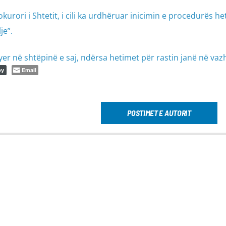
kurori i Shtetit, i cili ka urdhëruar inicimin e procedurës h
je”.
hyer në shtëpinë e saj, ndërsa hetimet për rastin janë në vaz
Email
py
POSTIMET E AUTORIT