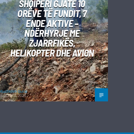
SHQIPËRI GJATË 10
ORËVE TË FUNDIT, 7
ENDE AKTIVE –
NDËRHYRJE ME
ZJARRFIKËS,
HELIKOPTER DHE AVION
Kushtrim Guraj
6 GUSHT, 2026