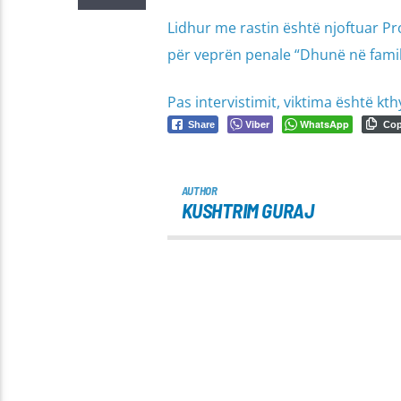
Lidhur me rastin është njoftuar Pro
për veprën penale “Dhunë në famil
Pas intervistimit, viktima është kt
Viber
WhatsApp
Share
Co
AUTHOR
KUSHTRIM GURAJ