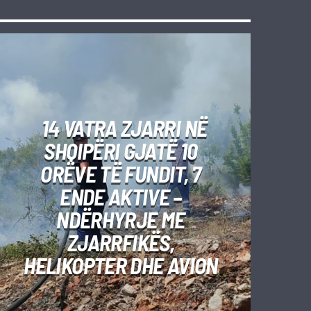
14 VATRA ZJARRI NË
SHQIPËRI GJATË 10
ORËVE TË FUNDIT, 7
ENDE AKTIVE –
NDËRHYRJE ME
ZJARRFIKËS,
HELIKOPTER DHE AVION