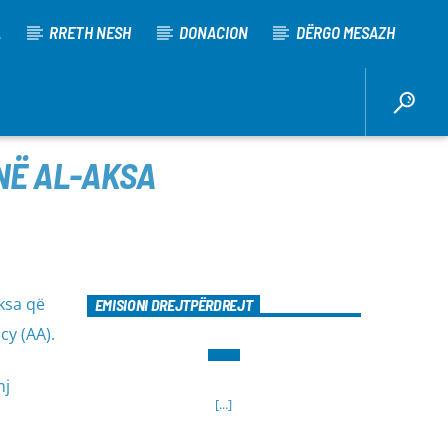
A
RRETH NESH
DONACION
DËRGO MESAZH
INË AL-AKSA
ksa që
EMISIONI DREJTPËRDREJT
y (AA).
nj
[...]