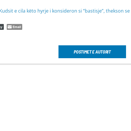
udsit e cila këto hyrje i konsideron si “bastisje”, thekson se
Email
py
POSTIMET E AUTORIT