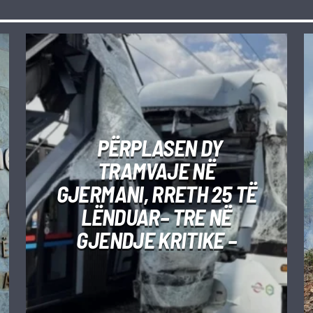
PËRPLASEN DY
TRAMVAJE NË
GJERMANI, RRETH 25 TË
LËNDUAR– TRE NË
GJENDJE KRITIKE –