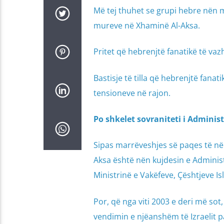
Më tej thuhet se grupi hebre nën mb
mureve në Xhaminë Al-Aksa.
Pritet që hebrenjtë fanatikë të vaz
Bastisje të tilla që hebrenjtë fana
tensioneve në rajon.
Po shkelet sovraniteti i Adminis
Sipas marrëveshjes së paqes të në
Aksa është nën kujdesin e Administ
Ministrinë e Vakëfeve, Çështjeve I
Por, që nga viti 2003 e deri më so
vendimin e njëanshëm të Izraelit p