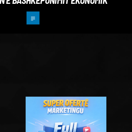
EN E BASHKËPUNIMIT EKONOMIK