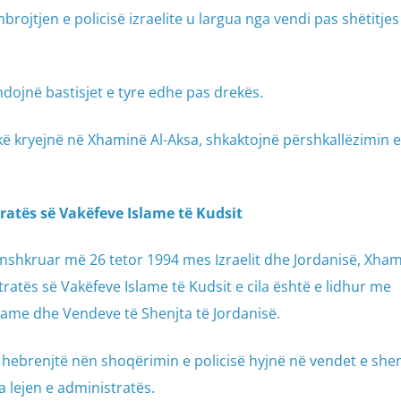
rojtjen e policisë izraelite u largua nga vendi pas shëtitje
hdojnë bastisjet e tyre edhe pas drekës.
tikë kryejnë në Xhaminë Al-Aksa, shkaktojnë përshkallëzimin e
tratës së Vakëfeve Islame të Kudsit
nshkruar më 26 tetor 1994 mes Izraelit dhe Jordanisë, Xhami
ratës së Vakëfeve Islame të Kudsit e cila është e lidhur me
slame dhe Vendeve të Shenjta të Jordanisë.
t, hebrenjtë nën shoqërimin e policisë hyjnë në vendet e she
a lejen e administratës.