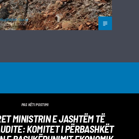
Kushtrim Guraj
6 GUSHT, 2026
PAS KËTI POSTIMI
ET MINISTRIN E JASHTËM TË
UDITE: KOMITET I PËRBASHKËT