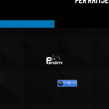
PËR RRITJ