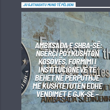
JU GJITHASHTU MUND TË PËLQENI
AMBASADA E SHBA-SË:
NGËRÇI PO I KUSHTON
KOSOVËS, FORMIMI I
INSTITUCIONEVE TË
BËHET NË PËRPUTHJE
ME KUSHTETUTËN EDHE
VENDIMET E GJK-SË –