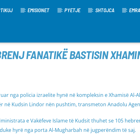
TIKUJ
EMISIONET
PYETJE
SHTOJCA
EMR
BRENJ FANATIKË BASTISIN XHAM
uar nga policia izraelite hynë në kompleksin e Xhamisë Al-A
tër në Kudsin Lindor nën pushtim, transmeton Anadolu Agenc
ministrata e Vakëfeve Islame të Kudsit thuhet se 105 hebre
 duke hyrë nga porta Al-Mugharbah në jugperëndim të saj.