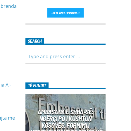
s brenda
INFO AND EPISODES
SEARCH
a Al-
TË FUNDIT
AMBASADA E SHBA-SË:
NGËRÇI PO I KUSHTON
njta me
KOSOVËS, FORMIMI I