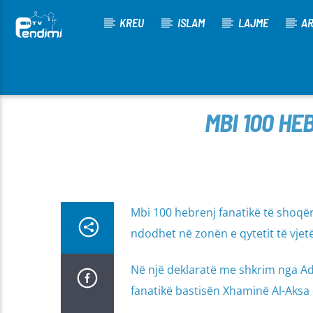
KREU
ISLAM
LAJME
AR
[There are no radio stations in the database]
MBI 100 HE
Mbi 100 hebrenj fanatikë të shoqër
ndodhet në zonën e qytetit të vje
Në një deklaratë me shkrim nga Ad
fanatikë bastisën Xhaminë Al-Aksa