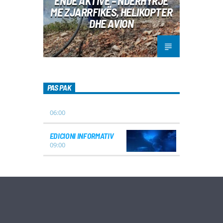
ENDE AKTIVE – NDËRHYRJE
ME ZJARRFIKËS, HELIKOPTER
DHE AVION
PAS PAK
06:00
EDICIONI INFORMATIV
09:00