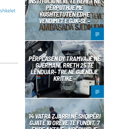
INSTITUCIONEVE TË BËHET NË
PËRPUTHJE ME
 shkelet
KUSHTETUTËN EDHE
VENDIMET E GJK-SË –
PËRPLASEN DY TRAMVAJE NË
GJERMANI, RRETH 25 TË
LËNDUAR– TRE NË GJENDJE
KRITIKE –
14 VATRA ZJARRI NË SHQIPËRI
GJATË 10 ORËVE TË FUNDIT, 7