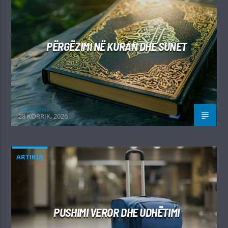
PËRGËZIMI NË KURAN DHE SUNET
Irfan Jahiu
28 KORRIK, 2026
ARTIKUJ
PUSHIMI VEROR DHE UDHËTIMI