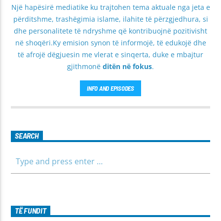
Një hapësirë mediatike ku trajtohen tema aktuale nga jeta e
përditshme, trashëgimia islame, ilahite të përzgjedhura, si
dhe personalitete të ndryshme që kontribuojnë pozitivisht
në shoqëri.Ky emision synon të informojë, të edukojë dhe
të afrojë dëgjuesin me vlerat e sinqerta, duke e mbajtur
gjithmonë
ditën në fokus
.
INFO AND EPISODES
SEARCH
TË FUNDIT