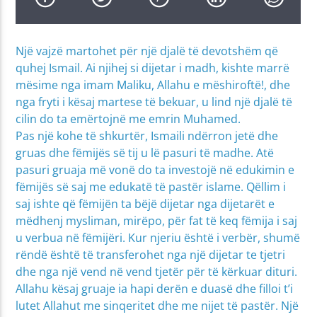
Një vajzë martohet për një djalë të devotshëm që
quhej Ismail. Ai njihej si dijetar i madh, kishte marrë
mësime nga imam Maliku, Allahu e mëshiroftë!, dhe
nga fryti i kësaj martese të bekuar, u lind një djalë të
cilin do ta emërtojnë me emrin Muhamed.
Pas një kohe të shkurtër, Ismaili ndërron jetë dhe
gruas dhe fëmijës së tij u lë pasuri të madhe. Atë
pasuri gruaja më vonë do ta investojë në edukimin e
fëmijës së saj me edukatë të pastër islame. Qëllim i
saj ishte që fëmijën ta bëjë dijetar nga dijetarët e
mëdhenj mysliman, mirëpo, për fat të keq fëmija i saj
u verbua në fëmijëri. Kur njeriu është i verbër, shumë
rëndë është të transferohet nga një dijetar te tjetri
dhe nga një vend në vend tjetër për të kërkuar dituri.
Allahu kësaj gruaje ia hapi derën e duasë dhe filloi t’i
lutet Allahut me sinqeritet dhe me nijet të pastër. Një