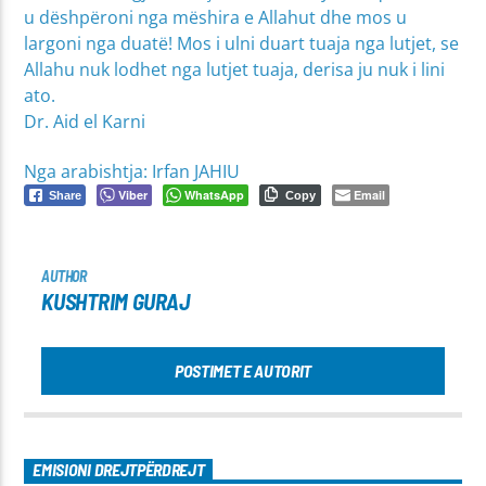
u dëshpëroni nga mëshira e Allahut dhe mos u
largoni nga duatë! Mos i ulni duart tuaja nga lutjet, se
Allahu nuk lodhet nga lutjet tuaja, derisa ju nuk i lini
ato.
Dr. Aid el Karni
Nga arabishtja: Irfan JAHIU
Viber
WhatsApp
Email
Share
Copy
AUTHOR
KUSHTRIM GURAJ
POSTIMET E AUTORIT
EMISIONI DREJTPËRDREJT