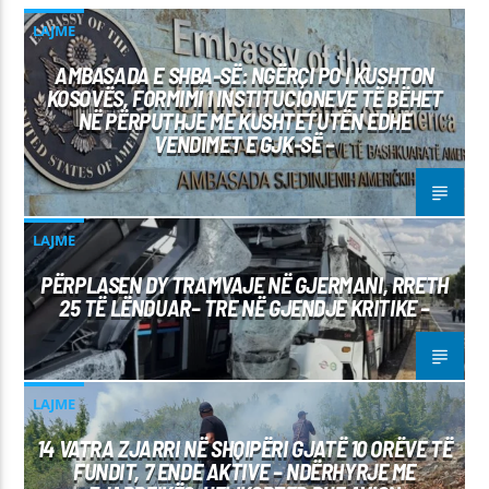
LAJME
AMBASADA E SHBA-SË: NGËRÇI PO I KUSHTON
KOSOVËS, FORMIMI I INSTITUCIONEVE TË BËHET
NË PËRPUTHJE ME KUSHTETUTËN EDHE
VENDIMET E GJK-SË –
LAJME
PËRPLASEN DY TRAMVAJE NË GJERMANI, RRETH
25 TË LËNDUAR– TRE NË GJENDJE KRITIKE –
LAJME
14 VATRA ZJARRI NË SHQIPËRI GJATË 10 ORËVE TË
FUNDIT, 7 ENDE AKTIVE – NDËRHYRJE ME