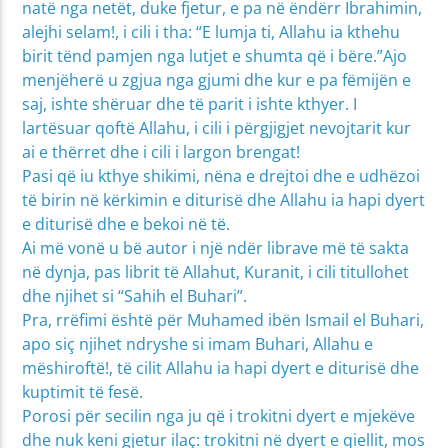
natë nga netët, duke fjetur, e pa në ëndërr Ibrahimin,
alejhi selam!, i cili i tha: “E lumja ti, Allahu ia kthehu
birit tënd pamjen nga lutjet e shumta që i bëre.”Ajo
menjëherë u zgjua nga gjumi dhe kur e pa fëmijën e
saj, ishte shëruar dhe të parit i ishte kthyer. I
lartësuar qoftë Allahu, i cili i përgjigjet nevojtarit kur
ai e thërret dhe i cili i largon brengat!
Pasi që iu kthye shikimi, nëna e drejtoi dhe e udhëzoi
të birin në kërkimin e diturisë dhe Allahu ia hapi dyert
e diturisë dhe e bekoi në të.
Ai më vonë u bë autor i një ndër librave më të sakta
në dynja, pas librit të Allahut, Kuranit, i cili titullohet
dhe njihet si “Sahih el Buhari”.
Pra, rrëfimi është për Muhamed ibën Ismail el Buhari,
apo siç njihet ndryshe si imam Buhari, Allahu e
mëshiroftë!, të cilit Allahu ia hapi dyert e diturisë dhe
kuptimit të fesë.
Porosi për secilin nga ju që i trokitni dyert e mjekëve
dhe nuk keni gjetur ilaç: trokitni në dyert e qiellit, mos