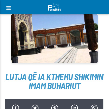
[There are no radio stations in the database]
LUTJA QË IA KTHEHU SHIKIMIN
IMAM BUHARIUT